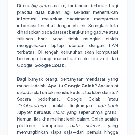
Di era
big data
saat ini, tantangan terbesar bagi
praktisi data bukan lagi sekadar menemukan
informasi, melainkan bagaimana memproses
informasi tersebut dengan efisien. Seringkali, kita
dihadapkan pada dataset berukuran gigabyte atau
triliunan baris yang tidak mungkin diolah
menggunakan laptop standar dengan RAM
terbatas. Di tengah kebutuhan akan komputasi
bertenaga tinggi, muncul satu solusi inovatif dari
Google:
Google Colab
.
Bagi banyak orang, pertanyaan mendasar yang
muncul adalah:
Apa itu Google Colab?
Apakah ini
sekadar alat untuk menulis kode, atau lebih dari itu?
Secara sederhana, Google Colab (atau
Colaboratory
) adalah lingkungan
notebook
Jupyter berbasis
cloud
yang sepenuhnya gratis.
Namun, jika kita melihat lebih dalam, Colab adalah
platform komputasi
data science
yang
memungkinkan siapa saja—dari pemula hingga