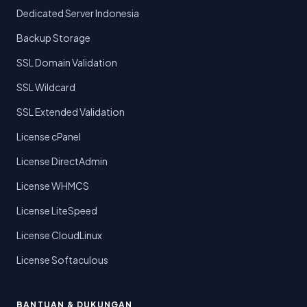
Dedicated Server Indonesia
Backup Storage
SSL Domain Validation
SSL Wildcard
SSL Extended Validation
License cPanel
License DirectAdmin
License WHMCS
License LiteSpeed
License CloudLinux
License Softaculous
BANTUAN & DUKUNGAN