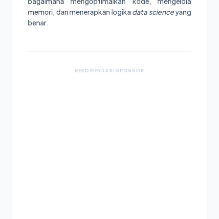
bagaimana mengoptimalkan kode, mengelola
memori, dan menerapkan logika
data science
yang
benar.
REKOMENDASI SPONSOR