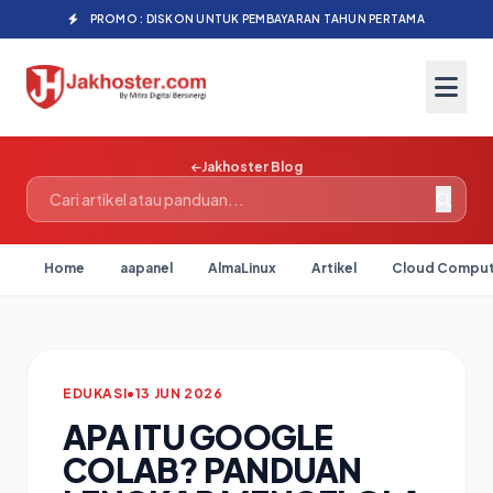
PROMO : DISKON UNTUK PEMBAYARAN TAHUN PERTAMA
Jakhoster Blog
Home
aapanel
AlmaLinux
Artikel
Cloud Comput
EDUKASI
•
13 JUN 2026
APA ITU GOOGLE
COLAB? PANDUAN