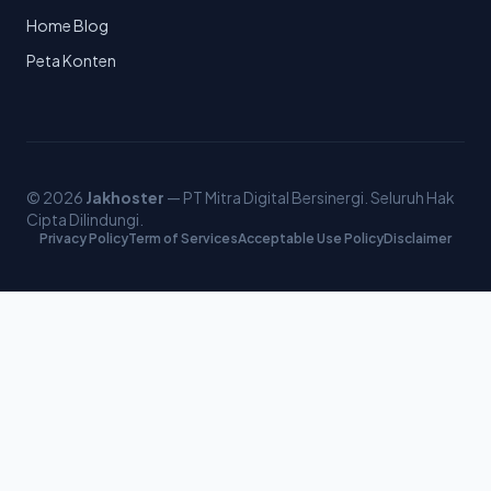
Home Blog
Peta Konten
© 2026
Jakhoster
— PT Mitra Digital Bersinergi. Seluruh Hak
Cipta Dilindungi.
Privacy Policy
Term of Services
Acceptable Use Policy
Disclaimer