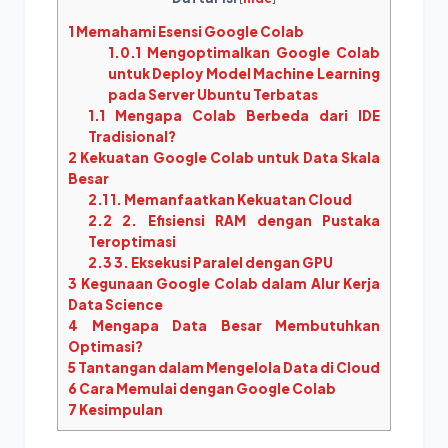
1
Memahami Esensi Google Colab
1.0.1
Mengoptimalkan Google Colab
untuk Deploy Model Machine Learning
pada Server Ubuntu Terbatas
1.1
Mengapa Colab Berbeda dari IDE
Tradisional?
2
Kekuatan Google Colab untuk Data Skala
Besar
2.1
1. Memanfaatkan Kekuatan Cloud
2.2
2. Efisiensi RAM dengan Pustaka
Teroptimasi
2.3
3. Eksekusi Paralel dengan GPU
3
Kegunaan Google Colab dalam Alur Kerja
Data Science
4
Mengapa Data Besar Membutuhkan
Optimasi?
5
Tantangan dalam Mengelola Data di Cloud
6
Cara Memulai dengan Google Colab
7
Kesimpulan