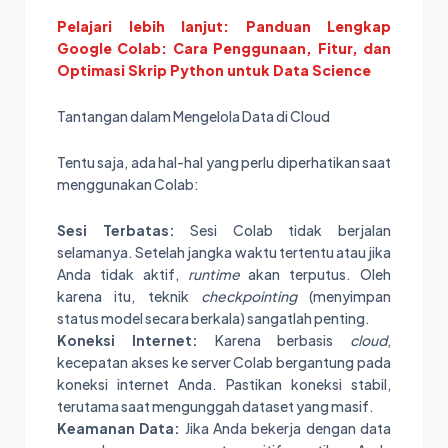
Pelajari lebih lanjut: Panduan Lengkap
Google Colab: Cara Penggunaan, Fitur, dan
Optimasi Skrip Python untuk Data Science
Tantangan dalam Mengelola Data di Cloud
Tentu saja, ada hal-hal yang perlu diperhatikan saat
menggunakan Colab:
Sesi Terbatas:
Sesi Colab tidak berjalan
selamanya. Setelah jangka waktu tertentu atau jika
Anda tidak aktif,
runtime
akan terputus. Oleh
karena itu, teknik
checkpointing
(menyimpan
status model secara berkala) sangatlah penting.
Koneksi Internet:
Karena berbasis
cloud
,
kecepatan akses ke server Colab bergantung pada
koneksi internet Anda. Pastikan koneksi stabil,
terutama saat mengunggah dataset yang masif.
Keamanan Data:
Jika Anda bekerja dengan data