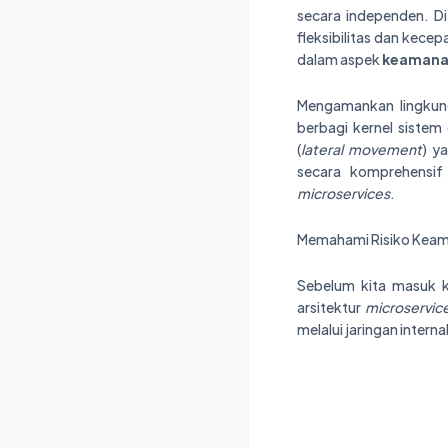
secara independen. Di
fleksibilitas dan kec
dalam aspek
keamana
Mengamankan lingkunga
berbagi kernel sistem 
(
lateral movement
) y
secara komprehensif
microservices
.
Memahami Risiko Keama
Sebelum kita masuk k
arsitektur
microservic
melalui jaringan interna