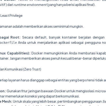
itif) dari
runtime environment
(yang hanya berisi aplikasi final).
 Least Privilege
eamanan adalah memberikan akses seminimal mungkin.
bagai Root:
Secara default, banyak kontainer berjalan denga
Anda untuk menjalankan aplikasi sebagai pengguna no
ockerfile
nux Capabilities):
Docker memungkinkan Anda membatasi kapabili
tainer. Jangan memberikan akses penuh kecuali benar-benar diperluk
an Komunikasi (Zero Trust)
setiap layanan harus dianggap sebagai entitas yang berpotensi tidak 
ion:
Gunakan fitur jaringan bawaan Docker untuk mengisolasi
micros
nar memerlukan koneksi yang dapat berkomunikasi.
e Mesh:
Untuk skala yang lebih besar, pertimbangkan penggunaan
Se