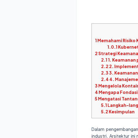
1
Memahami Risiko 
1.0.1
Kubernet
2
Strategi Keamana
2.1
1. Keamanan 
2.2
2. Implementa
2.3
3. Keamanan 
2.4
4. Manajeme
3
Mengelola Kontai
4
Mengapa Fondasi 
5
Mengatasi Tantan
5.1
Langkah-langk
5.2
Kesimpulan
Dalam pengembangan ap
industri. Arsitektur