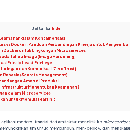
Daftar Isi
[
hide
]
Keamanan dalam Kontainerisasi
es vs Docker: Panduan Perbandingan Kinerja untuk Pengemba
n Docker untuk Lingkungan Microservices
pada Tahap Image (Image Hardening)
si Prinsip Least Privilege
Jaringan dan Komunikasi (Zero Trust)
n Rahasia (Secrets Management)
ner dengan Aman di Produksi
Infrastruktur Menentukan Keamanan?
gan dalam Microservices
ah untuk Memulai Hari Ini:
likasi modern, transisi dari arsitektur monolitik ke
microservice
 ini memungkinkan tim untuk membangun, men-deploy, dan menskala