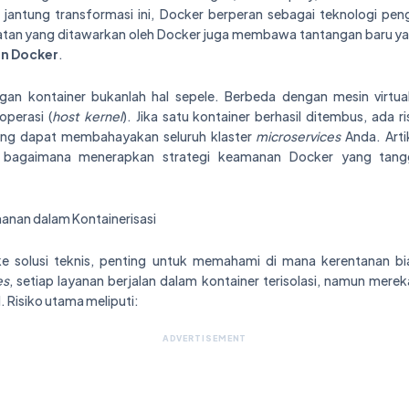
 jantung transformasi ini, Docker berperan sebagai teknologi p
epatan yang ditawarkan oleh Docker juga membawa tantangan baru yan
n Docker
.
n kontainer bukanlah hal sepele. Berbeda dengan mesin virtual 
operasi (
host kernel
). Jika satu kontainer berhasil ditembus, ada r
ang dapat membahayakan seluruh klaster
microservices
Anda. Arti
 bagaimana menerapkan strategi keamanan Docker yang tang
nan dalam Kontainerisasi
e solusi teknis, penting untuk memahami di mana kerentanan b
es
, setiap layanan berjalan dalam kontainer terisolasi, namun mere
l. Risiko utama meliputi:
ADVERTISEMENT