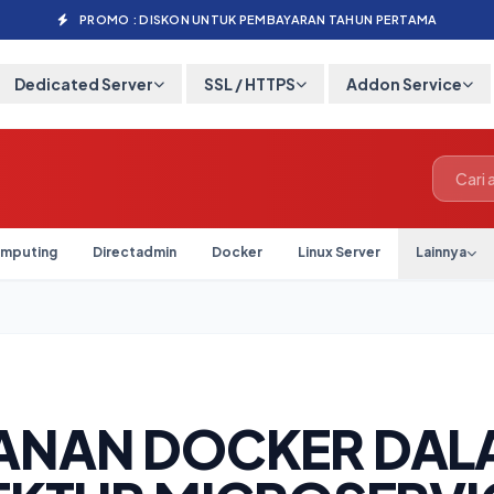
PROMO : DISKON UNTUK PEMBAYARAN TAHUN PERTAMA
Dedicated Server
SSL / HTTPS
Addon Service
mputing
Directadmin
Docker
Linux Server
Lainnya
6
ANAN DOCKER DAL