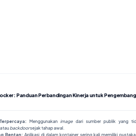
Docker: Panduan Perbandingan Kinerja untuk Pengemban
Terpercaya:
Menggunakan
image
dari sumber publik yang tida
atau
backdoor
sejak tahap awal.
ng Rentan:
Aplikasi di dalam kontainer sering kali memiliki pustaka