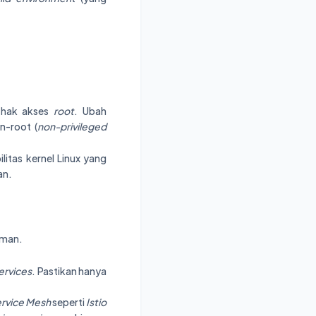
n hak akses
root
. Ubah
n-root (
non-privileged
tas kernel Linux yang
an.
aman.
ervices
. Pastikan hanya
rvice Mesh
seperti
Istio