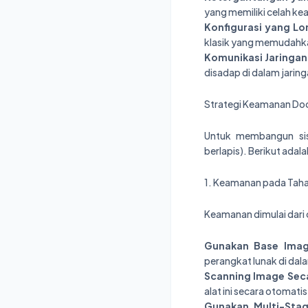
yang memiliki celah ke
Konfigurasi yang Lo
klasik yang memudahka
Komunikasi Jaringan 
disadap di dalam jaring
Strategi Keamanan Doc
Untuk membangun si
berlapis). Berikut adal
1. Keamanan pada Taha
Keamanan dimulai dari 
Gunakan Base Imag
perangkat lunak di da
Scanning Image Seca
alat ini secara otomat
Gunakan Multi-Stag