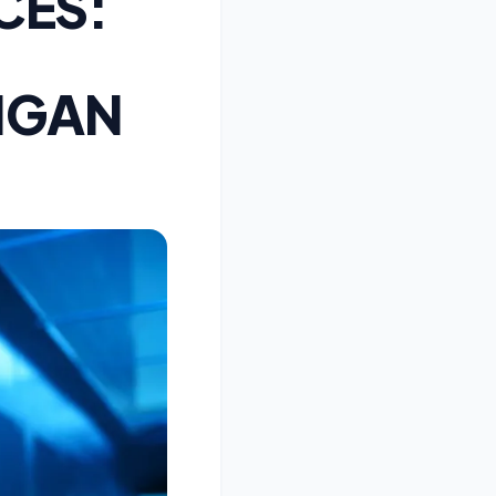
CES:
NGAN