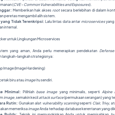
amanan (
CVE – Common Vulnerabilities and Exposures
).
nggar:
Memberikan hak akses
root
secara berlebihan di dalam kont
n peretas mengambil alih sistem.
yang Tidak Terenkripsi:
Lalu lintas data antar
microservices
yang 
an internal.
ker untuk Lingkungan Microservices
stem yang aman, Anda perlu menerapkan pendekatan
Defense
ah langkah-langkah strategisnya:
p Image (Image Hardening)
cetak biru atau
image
itu sendiri.
e Minimal:
Pilihlah
base image
yang minimalis, seperti
Alpine 
lam
image
, semakin kecil
attack surface
(permukaan serangan) yang ter
ra Rutin:
Gunakan alat
vulnerability scanning
seperti
Clair, Trivy,
at
is akan memeriksa
image
Anda terhadap database kerentanan yang dik
e Builds:
Teknik ini memungkinkan Anda untuk memisahkan
bu