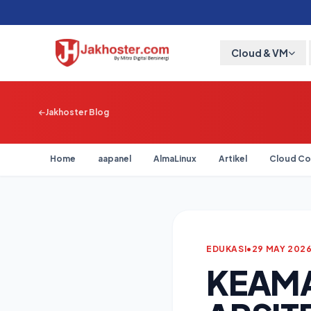
Cloud & VM
Jakhoster Blog
Home
aapanel
AlmaLinux
Artikel
Cloud Co
EDUKASI
•
29 MAY 202
KEAM