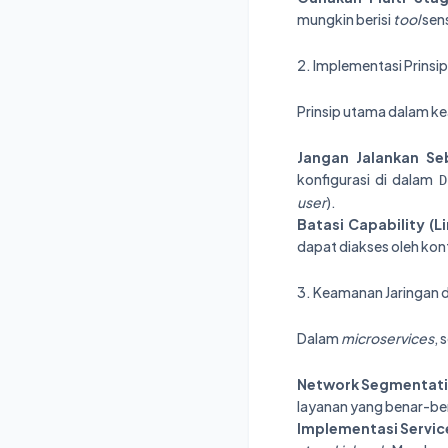
mungkin berisi
tool
sens
2. Implementasi Prinsip
Prinsip utama dalam k
Jangan Jalankan Se
konfigurasi di dalam
D
user
).
Batasi Capability (Li
dapat diakses oleh kon
3. Keamanan Jaringan d
Dalam
microservices
, 
Network Segmentat
layanan yang benar-be
Implementasi Servic