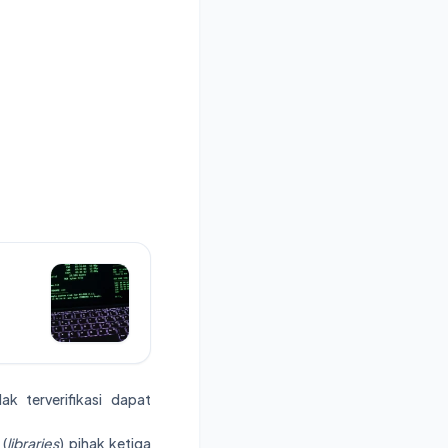
g
k terverifikasi dapat
 (
libraries
) pihak ketiga