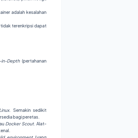
ainer adalah kesalahan
tidak terenkripsi dapat
-in-Depth
(pertahanan
Linux
. Semakin sedikit
sedia bagi peretas.
au
Docker Scout
. Alat-
enal.
ild environment
(yang