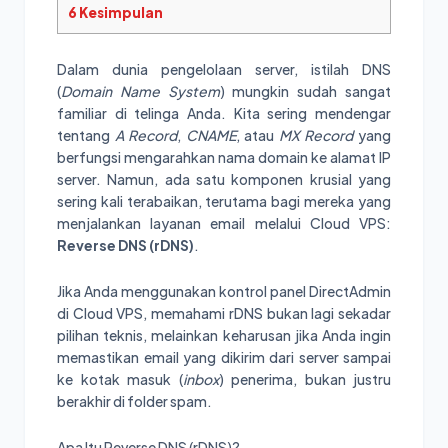
6
Kesimpulan
Dalam dunia pengelolaan server, istilah DNS
(
Domain Name System
) mungkin sudah sangat
familiar di telinga Anda. Kita sering mendengar
tentang
A Record
,
CNAME
, atau
MX Record
yang
berfungsi mengarahkan nama domain ke alamat IP
server. Namun, ada satu komponen krusial yang
sering kali terabaikan, terutama bagi mereka yang
menjalankan layanan email melalui Cloud VPS:
Reverse DNS (rDNS)
.
Jika Anda menggunakan kontrol panel DirectAdmin
di Cloud VPS, memahami rDNS bukan lagi sekadar
pilihan teknis, melainkan keharusan jika Anda ingin
memastikan email yang dikirim dari server sampai
ke kotak masuk (
inbox
) penerima, bukan justru
berakhir di folder spam.
Apa Itu Reverse DNS (rDNS)?