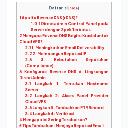
Daftar Isi
[
hide
]
1
Apa Itu Reverse DNS (rDNS)?
1.0.1
Directadmin Control Panel pada
Server dengan Spek Terbatas
2
Mengapa Reverse DNS Begitu Krusial untuk
Cloud VPS?
2.1
1. Meningkatkan Email Deliverability
2.2
2. Membangun Reputasi IP
2.3
3. Kebutuhan Kepatuhan
(Compliance)
3
Konfigurasi Reverse DNS di Lingkungan
DirectAdmin
3.1
Langkah 1: Tentukan Hostname
Server
3.2
Langkah 2: Akses Panel Provider
Cloud VPS
3.3
Langkah 3: Tambahkan PTR Record
3.4
Langkah 4: Verifikasi
4
Mengapa Ini Sering Terabaikan?
5
Tips Tambahan: Menjaga Reputasi Email