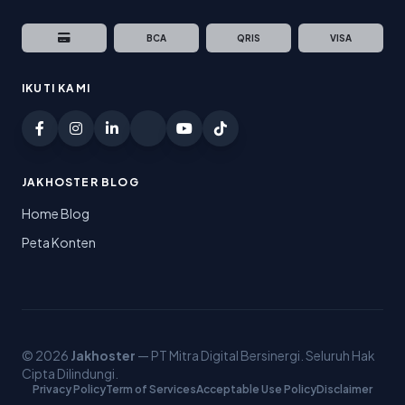
BCA
QRIS
VISA
IKUTI KAMI
JAKHOSTER BLOG
Home Blog
Peta Konten
© 2026
Jakhoster
— PT Mitra Digital Bersinergi. Seluruh Hak
Cipta Dilindungi.
Privacy Policy
Term of Services
Acceptable Use Policy
Disclaimer