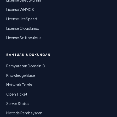
License DirectAdmin
License WHMCS
License LiteSpeed
License CloudLinux
License Softaculous
BANTUAN & DUKUNGAN
Persyaratan Domain ID
Knowledge Base
Network Tools
Open Ticket
Server Status
Metode Pembayaran