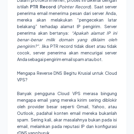
Dalam protokol internet, proses ini dikenal dengan
istilah
PTR Record
(
Pointer Record
). Saat server
penerima email menerima pesan dari server Anda,
mereka akan melakukan “pengecekan latar
belakang” terhadap alamat IP pengirim. Server
penerima akan bertanya:
“Apakah alamat IP ini
benar-benar milik domain yang diklaim oleh
pengirim?”
. Jika PTR record tidak diset atau tidak
cocok, server penerima akan mencurigai server
Anda sebagai pengirim email spam atau bot.
Mengapa Reverse DNS Begitu Krusial untuk Cloud
VPS?
Banyak pengguna Cloud VPS merasa bingung
mengapa email yang mereka kirim sering diblokir
oleh provider besar seperti Gmail, Yahoo, atau
Outlook, padahal konten email mereka bukanlah
spam. Sering kali, akar masalahnya bukan pada isi
email, melainkan pada reputasi IP dan konfigurasi
rDNS yang buruk.