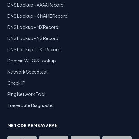
DNS Lookup - AAAA Record
DNS Lookup - CNAME Record
DNS Lookup - MX Record
DNS Lookup - NS Record
DNS Lookup - TXT Record
Domain WHOIS Lookup
Network Speedtest
Check IP
Ping Network Tool
Traceroute Diagnostic
METODE PEMBAYARAN