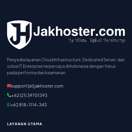
Penyedia layanan Cloud Infrastructure, Dedicated Server, dan
solusi IT Enterprise terpercaya di Indonesia dengan fokus
pada performa dan keamanan.
support [at] jakhoster.com
+62 (21) 39701393
+62 818-1114-343
LAYANAN UTAMA