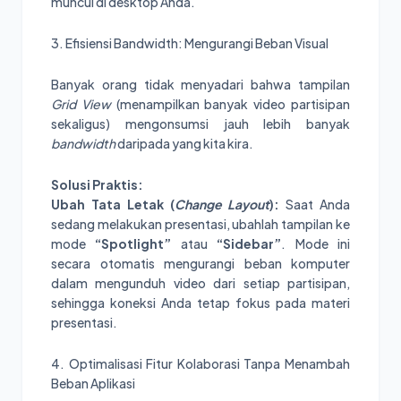
muncul di desktop Anda.
3. Efisiensi Bandwidth: Mengurangi Beban Visual
Banyak orang tidak menyadari bahwa tampilan
Grid View
(menampilkan banyak video partisipan
sekaligus) mengonsumsi jauh lebih banyak
bandwidth
daripada yang kita kira.
Solusi Praktis:
Ubah Tata Letak (
Change Layout
):
Saat Anda
sedang melakukan presentasi, ubahlah tampilan ke
mode
“Spotlight”
atau
“Sidebar”
. Mode ini
secara otomatis mengurangi beban komputer
dalam mengunduh video dari setiap partisipan,
sehingga koneksi Anda tetap fokus pada materi
presentasi.
4. Optimalisasi Fitur Kolaborasi Tanpa Menambah
Beban Aplikasi