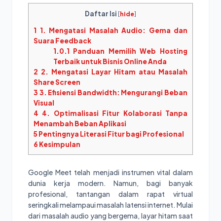
Daftar Isi
[
hide
]
1
1. Mengatasi Masalah Audio: Gema dan
Suara Feedback
1.0.1
Panduan Memilih Web Hosting
Terbaik untuk Bisnis Online Anda
2
2. Mengatasi Layar Hitam atau Masalah
Share Screen
3
3. Efisiensi Bandwidth: Mengurangi Beban
Visual
4
4. Optimalisasi Fitur Kolaborasi Tanpa
Menambah Beban Aplikasi
5
Pentingnya Literasi Fitur bagi Profesional
6
Kesimpulan
Google Meet telah menjadi instrumen vital dalam
dunia kerja modern. Namun, bagi banyak
profesional, tantangan dalam rapat virtual
seringkali melampaui masalah latensi internet. Mulai
dari masalah audio yang bergema, layar hitam saat