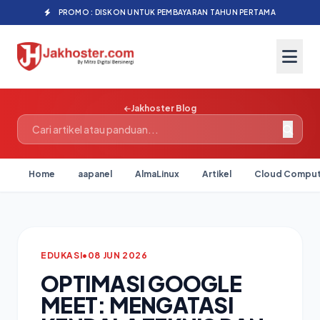
PROMO : DISKON UNTUK PEMBAYARAN TAHUN PERTAMA
Jakhoster Blog
Home
aapanel
AlmaLinux
Artikel
Cloud Comput
EDUKASI
•
08 JUN 2026
OPTIMASI GOOGLE
MEET: MENGATASI