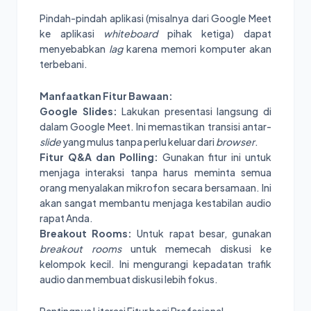
Pindah-pindah aplikasi (misalnya dari Google Meet
ke aplikasi
whiteboard
pihak ketiga) dapat
menyebabkan
lag
karena memori komputer akan
terbebani.
Manfaatkan Fitur Bawaan:
Google Slides:
Lakukan presentasi langsung di
dalam Google Meet. Ini memastikan transisi antar-
slide
yang mulus tanpa perlu keluar dari
browser
.
Fitur Q&A dan Polling:
Gunakan fitur ini untuk
menjaga interaksi tanpa harus meminta semua
orang menyalakan mikrofon secara bersamaan. Ini
akan sangat membantu menjaga kestabilan audio
rapat Anda.
Breakout Rooms:
Untuk rapat besar, gunakan
breakout rooms
untuk memecah diskusi ke
kelompok kecil. Ini mengurangi kepadatan trafik
audio dan membuat diskusi lebih fokus.
Pentingnya Literasi Fitur bagi Profesional