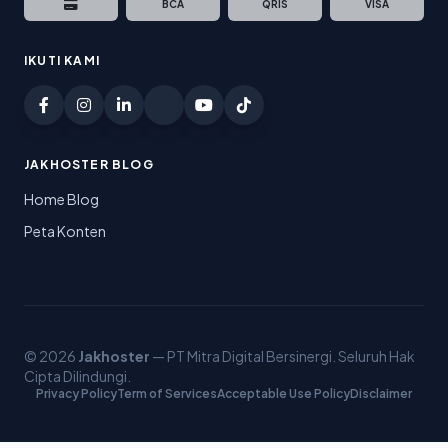
BCA
QRIS
VISA
IKUTI KAMI
JAKHOSTER BLOG
Home Blog
Peta Konten
© 2026
Jakhoster
— PT Mitra Digital Bersinergi. Seluruh Hak
Cipta Dilindungi.
Privacy Policy
Term of Services
Acceptable Use Policy
Disclaimer