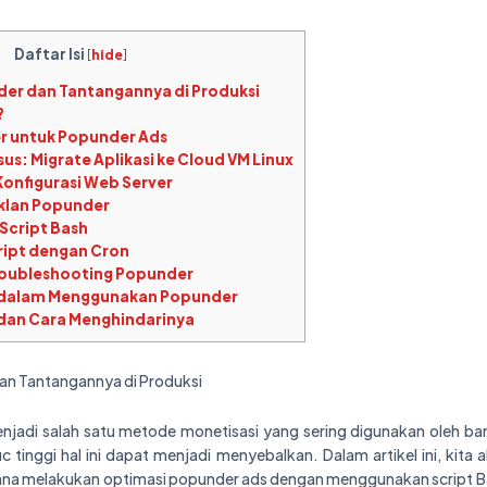
Daftar Isi
[
hide
]
r dan Tantangannya di Produksi
?
r untuk Popunder Ads
us: Migrate Aplikasi ke Cloud VM Linux
 Konfigurasi Web Server
Iklan Popunder
Script Bash
ript dengan Cron
roubleshooting Popunder
dalam Menggunakan Popunder
an Cara Menghindarinya
n Tantangannya di Produksi
njadi salah satu metode monetisasi yang sering digunakan oleh b
c tinggi hal ini dapat menjadi menyebalkan. Dalam artikel ini, kit
na melakukan optimasi popunder ads dengan menggunakan script Ba