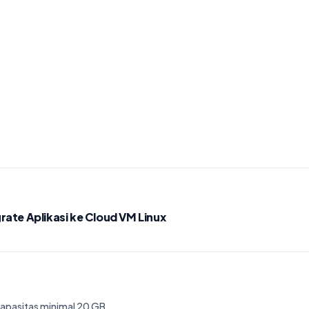
rate Aplikasi ke Cloud VM Linux
apasitas minimal 20 GB