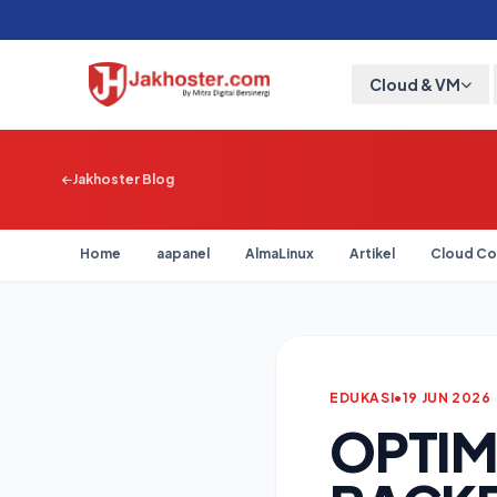
Cloud & VM
Jakhoster Blog
Home
aapanel
AlmaLinux
Artikel
Cloud Co
EDUKASI
•
19 JUN 2026
OPTIM