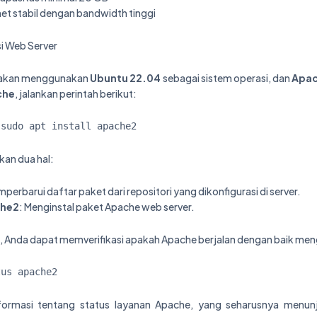
net stabil dengan bandwidth tinggi
si Web Server
ta akan menggunakan
Ubuntu 22.04
sebagai sistem operasi, dan
Apa
che
, jalankan perintah berikut:
 sudo apt install apache2
kan dua hal:
mperbarui daftar paket dari repositori yang dikonfigurasi di server.
che2
: Menginstal paket Apache web server.
sai, Anda dapat memverifikasi apakah Apache berjalan dengan baik m
tus apache2
formasi tentang status layanan Apache, yang seharusnya menu