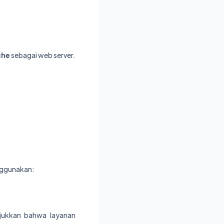
che
sebagai web server.
enggunakan:
njukkan bahwa layanan