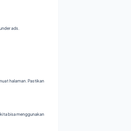
under ads.
emuat halaman. Pastikan
 kita bisa menggunakan