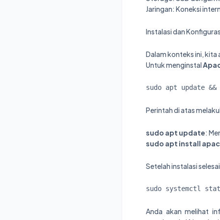
Jaringan: Koneksi inter
Instalasi dan Konfigura
Dalam konteks ini, ki
Untuk menginstal
Apa
sudo apt update &&
Perintah di atas melaku
sudo apt update
: Me
sudo apt install apa
Setelah instalasi sele
sudo systemctl sta
Anda akan melihat in