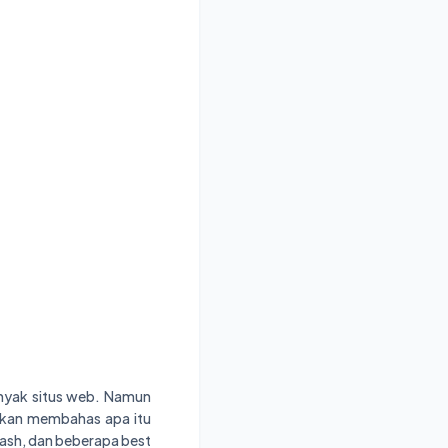
anyak situs web. Namun
a akan membahas apa itu
sh, dan beberapa best