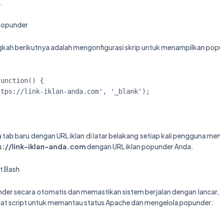
.
 Popunder
angkah berikutnya adalah mengonfigurasi skrip untuk menampilkan pop
 tab baru dengan URL iklan di latar belakang setiap kali pengguna m
s://link-iklan-anda.com
dengan URL iklan popunder Anda.
t Bash
der secara otomatis dan memastikan sistem berjalan dengan lancar,
 buat script untuk memantau status Apache dan mengelola popunder: