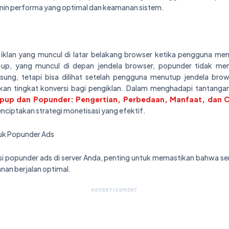
min performa yang optimal dan keamanan sistem.
 iklan yang muncul di latar belakang browser ketika pengguna men
up, yang muncul di depan jendela browser, popunder tidak m
sung, tetapi bisa dilihat setelah pengguna menutup jendela brow
n tingkat konversi bagi pengiklan. Dalam menghadapi tantanga
pup dan Popunder: Pengertian, Perbedaan, Manfaat, dan C
enciptakan strategi monetisasi yang efektif.
uk Popunder Ads
i popunder ads di server Anda, penting untuk memastikan bahwa serv
nan berjalan optimal.
ADVERTISEMENT