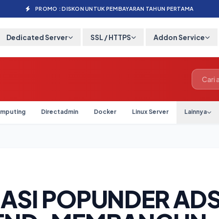
PROMO : DISKON UNTUK PEMBAYARAN TAHUN PERTAMA
Dedicated Server
SSL / HTTPS
Addon Service
mputing
Directadmin
Docker
Linux Server
Lainnya
ASI POPUNDER ADS