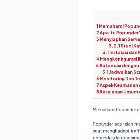
1
Memahami Popunde
2
Apa Itu Popunder
3
Menyiapkan Serve
3.0.1
Studi Kas
3.1
Instalasi dan
4
Mengkonfigurasi 
5
Automasi dengan 
5.1
Jadwalkan Sc
6
Monitoring Dan T
7
Aspek Keamanan 
8
Kesalahan Umum d
Memahami Popunder da
Popunder ads telah me
saat menghadapi traffi
popunder,dan bagaima