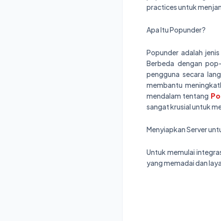
practices untuk menja
Apa Itu Popunder?
Popunder adalah jenis
Berbeda dengan pop-
pengguna secara lang
membantu meningkatka
mendalam tentang
Po
sangat krusial untuk m
Menyiapkan Server unt
Untuk memulai integras
yang memadai dan laya