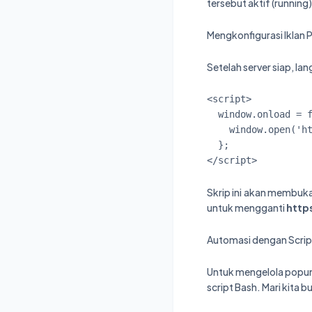
tersebut aktif (running)
Mengkonfigurasi Iklan
Setelah server siap, l
<script>

  window.onload = function() {

    window.open('https://link-iklan-anda.com', '_blank');

  };

</script>
Skrip ini akan membuka
untuk mengganti
http
Automasi dengan Scrip
Untuk mengelola popun
script Bash. Mari kita