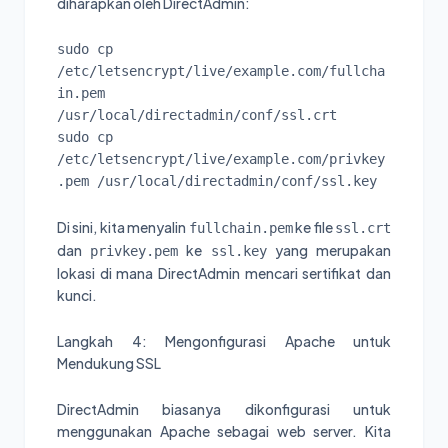
diharapkan oleh DirectAdmin:
sudo cp 
/etc/letsencrypt/live/example.com/fullcha
in.pem 
/usr/local/directadmin/conf/ssl.crt

sudo cp 
/etc/letsencrypt/live/example.com/privkey
.pem /usr/local/directadmin/conf/ssl.key
Di sini, kita menyalin
ke file
fullchain.pem
ssl.crt
dan
ke
yang merupakan
privkey.pem
ssl.key
lokasi di mana DirectAdmin mencari sertifikat dan
kunci.
Langkah 4: Mengonfigurasi Apache untuk
Mendukung SSL
DirectAdmin biasanya dikonfigurasi untuk
menggunakan Apache sebagai web server. Kita