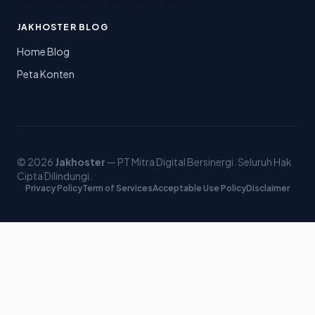
JAKHOSTER BLOG
Home Blog
Peta Konten
© 2026
Jakhoster
— PT Mitra Digital Bersinergi. Seluruh Hak
Cipta Dilindungi.
Privacy Policy
Term of Services
Acceptable Use Policy
Disclaimer