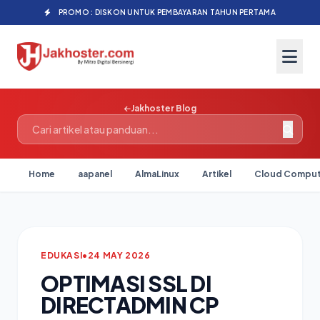
PROMO : DISKON UNTUK PEMBAYARAN TAHUN PERTAMA
Jakhoster Blog
Home
aapanel
AlmaLinux
Artikel
Cloud Comput
EDUKASI
•
24 MAY 2026
OPTIMASI SSL DI
DIRECTADMIN CP