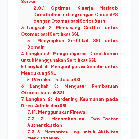
Server
2.0.1
Optimasi Kinerja Mariadb
Directadmin di Lingkungan Cloud VPS
dengan Otomatisasi Script Bash
3
Langkah 2: Memasang Certbot untuk
Otomatisasi Sertifikat SSL
3.1
Menyiapkan Sertifikat SSL untuk
Domain
4
Langkah 3: Mengonfigurasi DirectAdmin
untuk Menggunakan Sertifikat SSL
5
Langkah 4: Mengonfigurasi Apache untuk
Mendukung SSL
5.1
Verifikasi Instalasi SSL
6
Langkah 5: Mengatur Pembaruan
Otomatis untuk SSL
7
Langkah 6: Hardening Keamanan pada
DirectAdmin dan SSL
7.1
1. Menggunakan Firewall
7.2
2. Menambahkan Two-Factor
Authentication
7.3
3. Memantau Log untuk Aktivitas
Mencurigakan