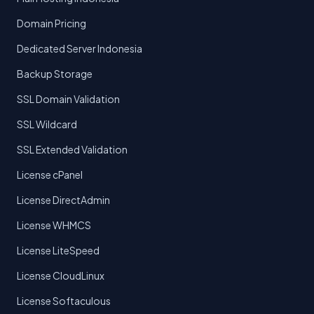
Domain Pricing
Dedicated Server Indonesia
Backup Storage
SSL Domain Validation
SSL Wildcard
SSL Extended Validation
License cPanel
License DirectAdmin
License WHMCS
License LiteSpeed
License CloudLinux
License Softaculous