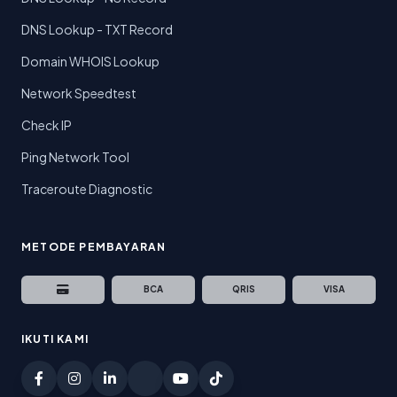
DNS Lookup - TXT Record
Domain WHOIS Lookup
Network Speedtest
Check IP
Ping Network Tool
Traceroute Diagnostic
METODE PEMBAYARAN
BCA
QRIS
VISA
IKUTI KAMI