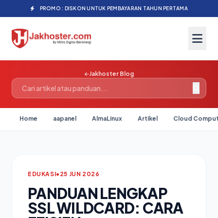
PROMO : DISKON UNTUK PEMBAYARAN TAHUN PERTAMA
Jakhoster Blog
Home
aapanel
AlmaLinux
Artikel
Cloud Comput
EDUKASI
•
25 JUN 2026
PANDUAN LENGKAP
SSL WILDCARD: CARA