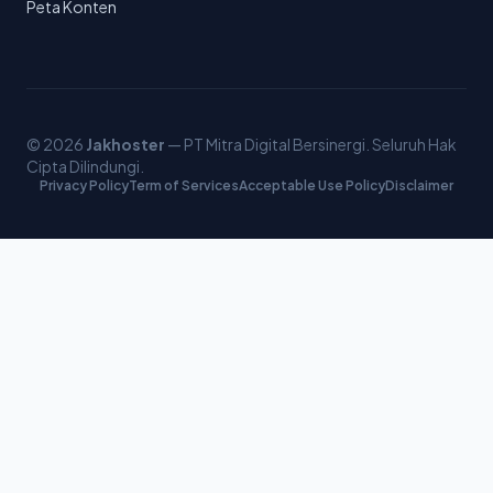
Peta Konten
© 2026
Jakhoster
— PT Mitra Digital Bersinergi. Seluruh Hak
Cipta Dilindungi.
Privacy Policy
Term of Services
Acceptable Use Policy
Disclaimer