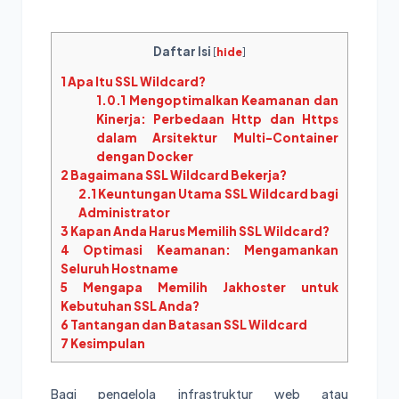
Daftar Isi
[
hide
]
1
Apa Itu SSL Wildcard?
1.0.1
Mengoptimalkan Keamanan dan
Kinerja: Perbedaan Http dan Https
dalam Arsitektur Multi-Container
dengan Docker
2
Bagaimana SSL Wildcard Bekerja?
2.1
Keuntungan Utama SSL Wildcard bagi
Administrator
3
Kapan Anda Harus Memilih SSL Wildcard?
4
Optimasi Keamanan: Mengamankan
Seluruh Hostname
5
Mengapa Memilih Jakhoster untuk
Kebutuhan SSL Anda?
6
Tantangan dan Batasan SSL Wildcard
7
Kesimpulan
Bagi pengelola infrastruktur web atau