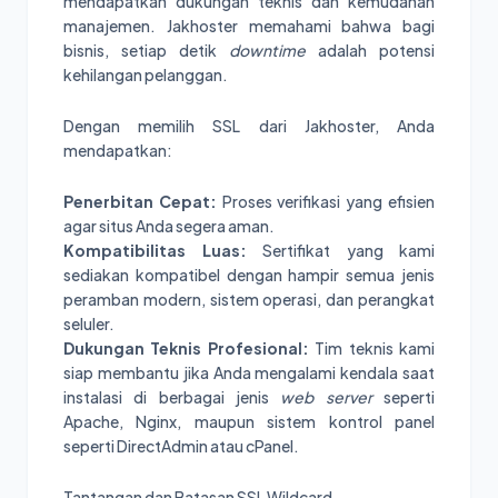
mendapatkan dukungan teknis dan kemudahan
manajemen. Jakhoster memahami bahwa bagi
bisnis, setiap detik
downtime
adalah potensi
kehilangan pelanggan.
Dengan memilih SSL dari Jakhoster, Anda
mendapatkan:
Penerbitan Cepat:
Proses verifikasi yang efisien
agar situs Anda segera aman.
Kompatibilitas Luas:
Sertifikat yang kami
sediakan kompatibel dengan hampir semua jenis
peramban modern, sistem operasi, dan perangkat
seluler.
Dukungan Teknis Profesional:
Tim teknis kami
siap membantu jika Anda mengalami kendala saat
instalasi di berbagai jenis
web server
seperti
Apache, Nginx, maupun sistem kontrol panel
seperti DirectAdmin atau cPanel.
Tantangan dan Batasan SSL Wildcard