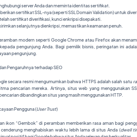
hubungi server Anda dan meminta identitas sertifikat.
rikan sertifikat SSL-nya (seperti SSL Domain Validation) untuk diver
elah sertifikat diverifikasi, kunci enkripsi disepakati.
kirimkan selanjutnya dienkripsi, memastikan keamanan penuh.
 peramban modern seperti Google Chrome atau Firefox akan menam
 kepada pengunjung Anda. Bagi pemilik bisnis, peringatan ini adal
cayaan pengunjung.
 dan Pengaruhnya terhadap SEO
ogle secara resmi mengumumkan bahwa HTTPS adalah salah satu
ra
ritma pencarian mereka. Artinya, situs web yang menggunakan SS
l pencarian dibandingkan situs yang masih menggunakan HTTP.
cayaan Pengguna (
User Trust
)
an ikon “Gembok” di peramban memberikan rasa aman bagi peng
cenderung menghabiskan waktu lebih lama di situs Anda (
dwell t
nyal positif bagi Google bahwa situs Anda relevan dan berkualitas.