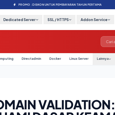
PROMO : DISKON UNTUK PEMBAYARAN TAHUN PERTAMA
Dedicated Server
SSL / HTTPS
Addon Service
mputing
Directadmin
Docker
Linux Server
Lainnya
6
OMAIN VALIDATION