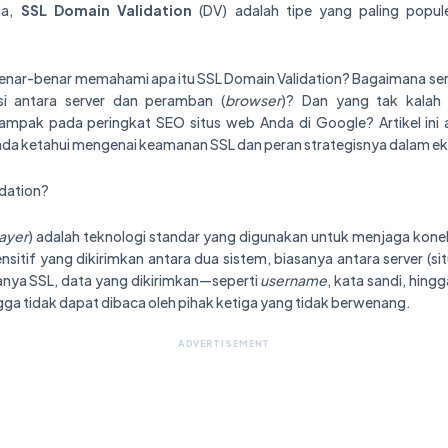
dia,
SSL Domain Validation
(DV) adalah tipe yang paling popule
nar-benar memahami apa itu SSL Domain Validation? Bagaimana sertif
 antara server dan peramban (
browser
)? Dan yang tak kalah 
mpak pada peringkat SEO situs web Anda di Google? Artikel ini
Anda ketahui mengenai keamanan SSL dan peran strategisnya dalam ek
idation?
ayer
) adalah teknologi standar yang digunakan untuk menjaga konek
nsitif yang dikirimkan antara dua sistem, biasanya antara server (
nya SSL, data yang dikirimkan—seperti
username
, kata sandi, hingg
gga tidak dapat dibaca oleh pihak ketiga yang tidak berwenang.
ADVERTISEMENT