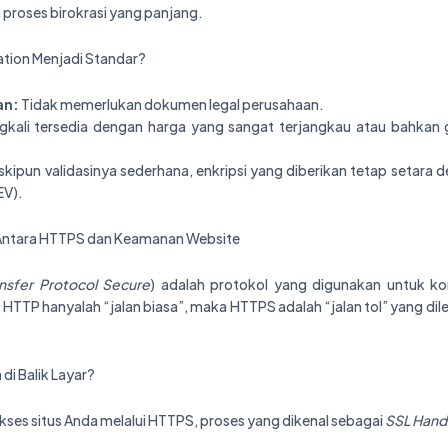
proses birokrasi yang panjang.
tion Menjadi Standar?
an:
Tidak memerlukan dokumen legal perusahaan.
gkali tersedia dengan harga yang sangat terjangkau atau bahkan g
kipun validasinya sederhana, enkripsi yang diberikan tetap setara de
EV).
ntara HTTPS dan Keamanan Website
nsfer Protocol Secure
) adalah protokol yang digunakan untuk ko
a HTTP hanyalah “jalan biasa”, maka HTTPS adalah “jalan tol” yang dil
di Balik Layar?
ses situs Anda melalui HTTPS, proses yang dikenal sebagai
SSL Hand