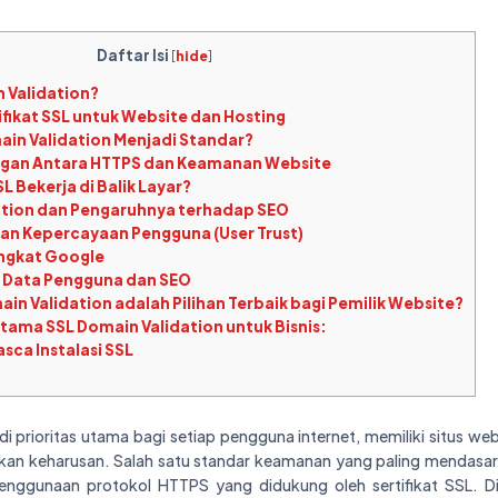
Daftar Isi
[
hide
]
 Validation?
fikat SSL untuk Website dan Hosting
n Validation Menjadi Standar?
an Antara HTTPS dan Keamanan Website
 Bekerja di Balik Layar?
ation dan Pengaruhnya terhadap SEO
an Kepercayaan Pengguna (User Trust)
ingkat Google
 Data Pengguna dan SEO
n Validation adalah Pilihan Terbaik bagi Pemilik Website?
ama SSL Domain Validation untuk Bisnis:
sca Instalasi SSL
 prioritas utama bagi setiap pengguna internet, memiliki situs we
nkan keharusan. Salah satu standar keamanan yang paling mendasar 
penggunaan protokol HTTPS yang didukung oleh sertifikat SSL. Di