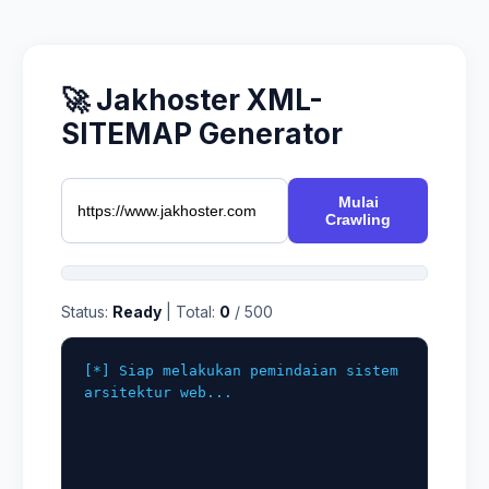
🚀 Jakhoster XML-
SITEMAP Generator
Mulai
Crawling
Status:
Ready
| Total:
0
/ 500
[*] Siap melakukan pemindaian sistem
arsitektur web...