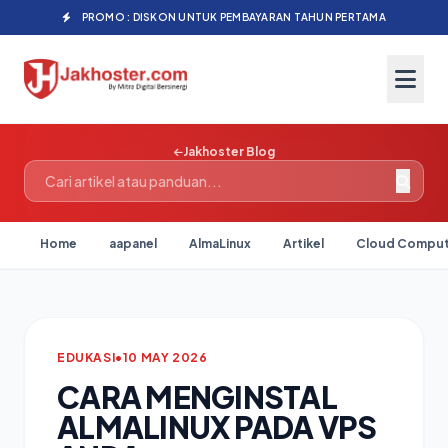
PROMO : DISKON UNTUK PEMBAYARAN TAHUN PERTAMA
Jakhoster Blog
Home
aapanel
AlmaLinux
Artikel
Cloud Comput
EDUKASI
•
10 MAY 2026
CARA MENGINSTAL
ALMALINUX PADA VPS