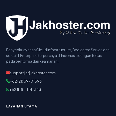
Penyedia layanan Cloud Infrastructure, Dedicated Server, dan
solusi IT Enterprise terpercaya di Indonesia dengan fokus
pada performa dan keamanan.
support [at] jakhoster.com
+62 (21) 39701393
+62 818-1114-343
LAYANAN UTAMA