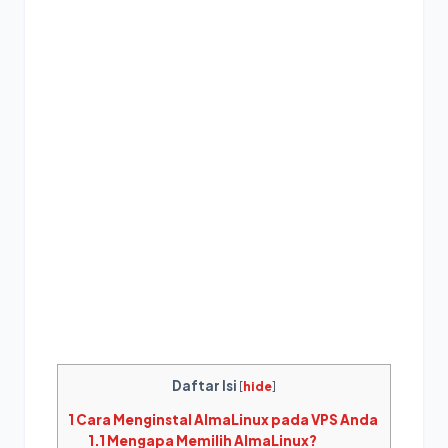
Daftar Isi
[
hide
]
1
Cara Menginstal AlmaLinux pada VPS Anda
1.1
Mengapa Memilih AlmaLinux?