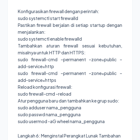
Konfigurasikan firewall dengan perintah:
sudo systemctl start firewalld
Pastikan firewall berjalan di setiap startup dengan
menjalankan:
sudo systemctl enable firewalld
Tambahkan aturan firewall sesuai kebutuhan,
misalnya untuk HTTP dan HTTPS:
sudo firewall-cmd –permanent –zone=public –
add-service=http
sudo firewall-cmd –permanent –zone=public –
add-service=https
Reload konfigurasi firewall:
sudo firewall-cmd –reload
Atur pengguna baru dan tambahkan ke grup sudo:
sudo adduser nama_pengguna
sudo passwd nama_pengguna
sudo usermod -aG wheel nama_pengguna
Langkah 6: Menginstal Perangkat Lunak Tambahan