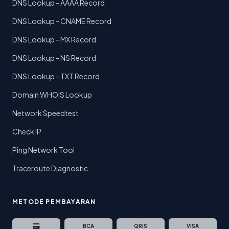
DNS Lookup - AAAA Record
DNS Lookup - CNAME Record
DNS Lookup - MX Record
DNS Lookup - NS Record
DNS Lookup - TXT Record
Domain WHOIS Lookup
Network Speedtest
Check IP
Ping Network Tool
Traceroute Diagnostic
METODE PEMBAYARAN
BCA
QRIS
VISA