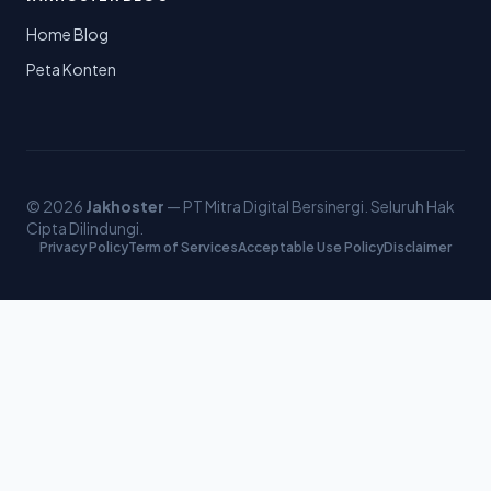
Home Blog
Peta Konten
© 2026
Jakhoster
— PT Mitra Digital Bersinergi. Seluruh Hak
Cipta Dilindungi.
Privacy Policy
Term of Services
Acceptable Use Policy
Disclaimer