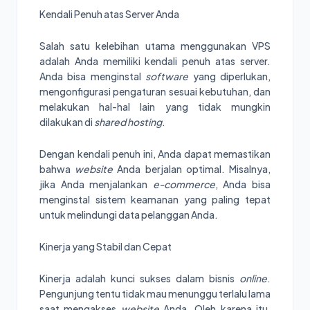
Kendali Penuh atas Server Anda
Salah satu kelebihan utama menggunakan VPS
adalah Anda memiliki kendali penuh atas server.
Anda bisa menginstal
software
yang diperlukan,
mengonfigurasi pengaturan sesuai kebutuhan, dan
melakukan hal-hal lain yang tidak mungkin
dilakukan di
shared hosting
.
Dengan kendali penuh ini, Anda dapat memastikan
bahwa
website
Anda berjalan optimal. Misalnya,
jika Anda menjalankan
e-commerce
, Anda bisa
menginstal sistem keamanan yang paling tepat
untuk melindungi data pelanggan Anda.
Kinerja yang Stabil dan Cepat
Kinerja adalah kunci sukses dalam bisnis
online
.
Pengunjung tentu tidak mau menunggu terlalu lama
saat mengakses
website
Anda. Oleh karena itu,