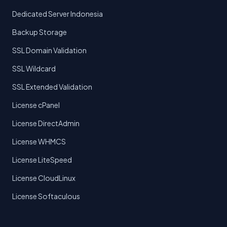
Dedicated Server Indonesia
Backup Storage
SSL Domain Validation
SSL Wildcard
SSL Extended Validation
License cPanel
License DirectAdmin
License WHMCS
License LiteSpeed
License CloudLinux
License Softaculous