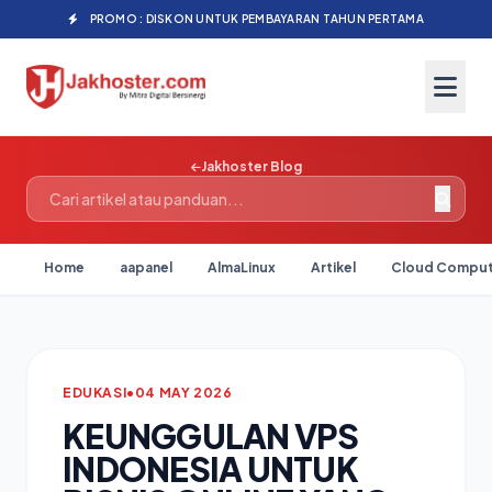
PROMO : DISKON UNTUK PEMBAYARAN TAHUN PERTAMA
Jakhoster Blog
Home
aapanel
AlmaLinux
Artikel
Cloud Comput
EDUKASI
•
04 MAY 2026
KEUNGGULAN VPS
INDONESIA UNTUK