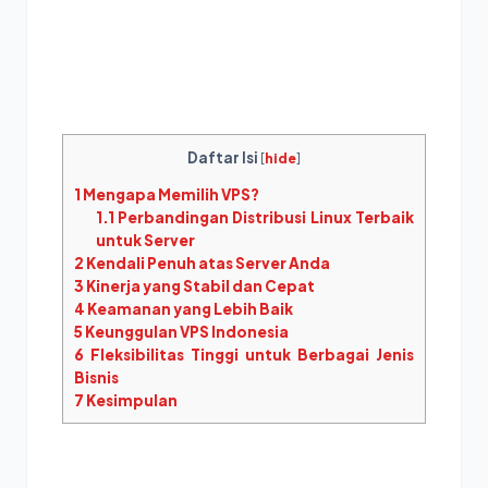
Daftar Isi
[
hide
]
1
Mengapa Memilih VPS?
1.1
Perbandingan Distribusi Linux Terbaik
untuk Server
2
Kendali Penuh atas Server Anda
3
Kinerja yang Stabil dan Cepat
4
Keamanan yang Lebih Baik
5
Keunggulan VPS Indonesia
6
Fleksibilitas Tinggi untuk Berbagai Jenis
Bisnis
7
Kesimpulan