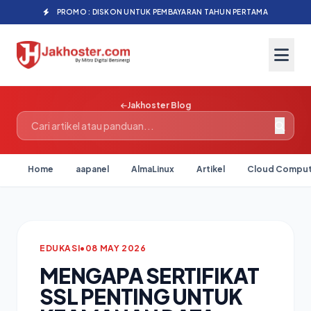
PROMO : DISKON UNTUK PEMBAYARAN TAHUN PERTAMA
Jakhoster Blog
Home
aapanel
AlmaLinux
Artikel
Cloud Comput
EDUKASI
•
08 MAY 2026
MENGAPA SERTIFIKAT
SSL PENTING UNTUK