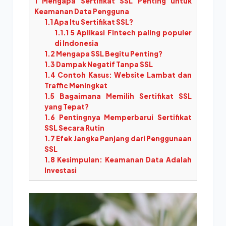
1
Mengapa Sertifikat SSL Penting untuk
Keamanan Data Pengguna
1.1
Apa Itu Sertifikat SSL?
1.1.1
5 Aplikasi Fintech paling populer
di Indonesia
1.2
Mengapa SSL Begitu Penting?
1.3
Dampak Negatif Tanpa SSL
1.4
Contoh Kasus: Website Lambat dan
Traffic Meningkat
1.5
Bagaimana Memilih Sertifikat SSL
yang Tepat?
1.6
Pentingnya Memperbarui Sertifikat
SSL Secara Rutin
1.7
Efek Jangka Panjang dari Penggunaan
SSL
1.8
Kesimpulan: Keamanan Data Adalah
Investasi