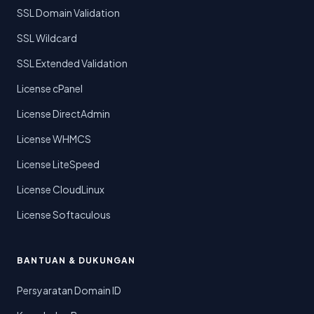
SSL Domain Validation
SSL Wildcard
SSL Extended Validation
License cPanel
License DirectAdmin
License WHMCS
License LiteSpeed
License CloudLinux
License Softaculous
BANTUAN & DUKUNGAN
Persyaratan Domain ID