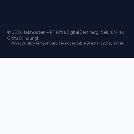
© 2026
Jakhoster
— PT Mitra Digital Bersinergi. Seluruh Hak
Cipta Dilindungi.
Privacy Policy
Term of Services
Acceptable Use Policy
Disclaimer