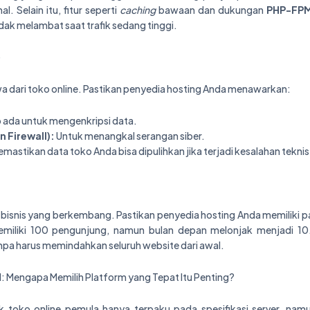
l. Selain itu, fitur seperti
caching
bawaan dan dukungan
PHP-FP
ak melambat saat trafik sedang tinggi.
)
 dari toko online. Pastikan penyedia hosting Anda menawarkan:
 ada untuk mengenkripsi data.
 Firewall):
Untuk menangkal serangan siber.
mastikan data toko Anda bisa dipulihkan jika terjadi kesalahan tekni
h bisnis yang berkembang. Pastikan penyedia hosting Anda memiliki pak
memiliki 100 pengunjung, namun bulan depan melonjak menjadi 10
npa harus memindahkan seluruh website dari awal.
: Mengapa Memilih Platform yang Tepat Itu Penting?
ik toko online pemula hanya terpaku pada spesifikasi server, n