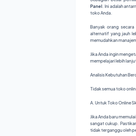
Panel
. Ini adalah ant
toko Anda.
Banyak orang secara 
alternatif yang jauh 
memudahkan manajemen
Jika Anda ingin mengeta
mempelajari lebih lanjut 
Analisis Kebutuhan Ber
Tidak semua toko onlin
A. Untuk Toko Online S
Jika Anda baru memula
sangat cukup. Pastika
tidak terganggu oleh p