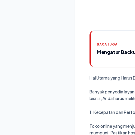
BACA JUGA :
Mengatur Backu
Hal Utama yang Harus D
Banyak penyedia layan
bisnis, Anda harus mel
1. Kecepatan dan Perf
Toko online yang menj
mumpuni. Pastikan hos