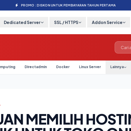
PROMO : DISKON UNTUK PEMBAYARAN TAHUN PERTAMA
Dedicated Server
SSL / HTTPS
Addon Service
mputing
Directadmin
Docker
Linux Server
Lainnya
6
AN MEMILIH HOST