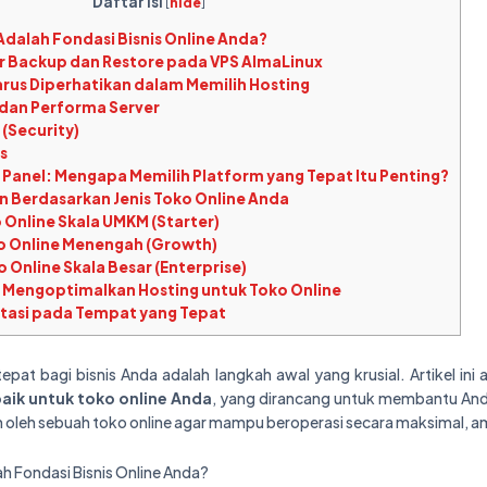
Daftar Isi
[
hide
]
dalah Fondasi Bisnis Online Anda?
 Backup dan Restore pada VPS AlmaLinux
rus Diperhatikan dalam Memilih Hosting
 dan Performa Server
(Security)
as
Panel: Mengapa Memilih Platform yang Tepat Itu Penting?
n Berdasarkan Jenis Toko Online Anda
 Online Skala UMKM (Starter)
o Online Menengah (Growth)
 Online Skala Besar (Enterprise)
Mengoptimalkan Hosting untuk Toko Online
tasi pada Tempat yang Tepat
epat bagi bisnis Anda adalah langkah awal yang krusial. Artikel ini
aik untuk toko online Anda
, yang dirancang untuk membantu A
oleh sebuah toko online agar mampu beroperasi secara maksimal, ama
 Fondasi Bisnis Online Anda?