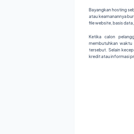
Bayangkan hosting sebag
atau keamanannya buru
file website, basis da
Ketika calon pelan
membutuhkan waktu l
tersebut. Selain kece
kredit atau informasi p