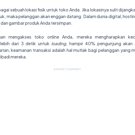
ai sebuah lokasi fisik untuk toko Anda. Jika lokasinya sulit dijangka
k, maka pelanggan akan enggan datang. Dalam dunia digital, hostin
ta, dan gambar produk Anda tersimpan.
ggan mengakses toko online Anda, mereka mengharapkan kece
ebih dari 3 detik untuk
loading
, hampir 40% pengunjung akan 
patan, keamanan transaksi adalah hal mutlak bagi pelanggan yang
ribadi mereka.
ADVERTISEMENT