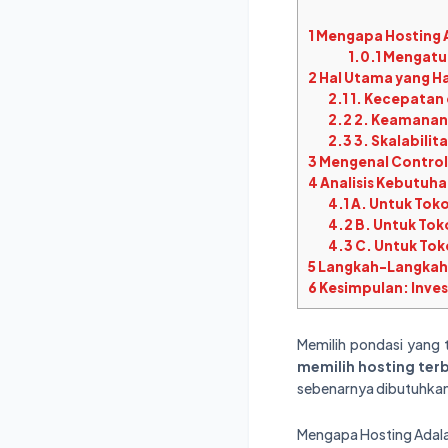
1
Mengapa Hosting A
1.0.1
Mengatur
2
Hal Utama yang Ha
2.1
1. Kecepatan
2.2
2. Keamanan 
2.3
3. Skalabilit
3
Mengenal Control 
4
Analisis Kebutuha
4.1
A. Untuk Toko
4.2
B. Untuk Tok
4.3
C. Untuk Toko
5
Langkah-Langkah 
6
Kesimpulan: Inves
Memilih pondasi yang t
memilih hosting terb
sebenarnya dibutuhkan 
Mengapa Hosting Adalah