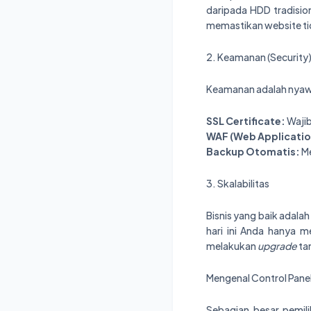
daripada HDD tradisiona
memastikan website tid
2. Keamanan (Security
Keamanan adalah nyawa
SSL Certificate:
Wajib
WAF (Web Application
Backup Otomatis:
Me
3. Skalabilitas
Bisnis yang baik adala
hari ini Anda hanya 
melakukan
upgrade
ta
Mengenal Control Panel
Sebagian besar pemil