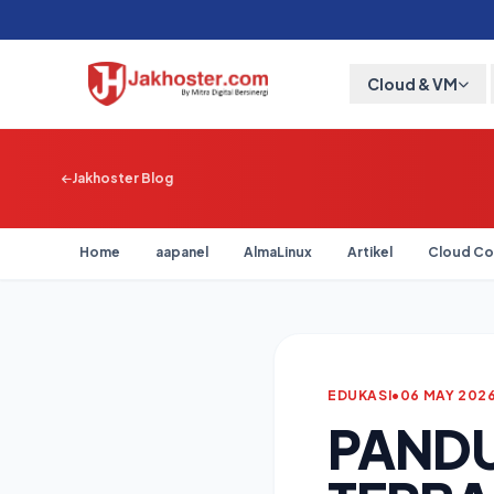
Cloud & VM
Jakhoster Blog
Home
aapanel
AlmaLinux
Artikel
Cloud Co
EDUKASI
•
06 MAY 202
PANDU