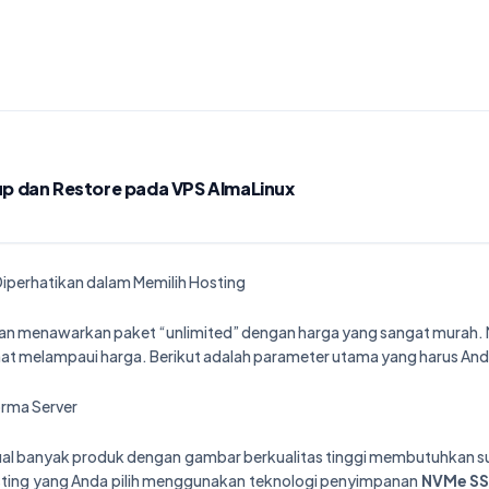
p dan Restore pada VPS AlmaLinux
iperhatikan dalam Memilih Hosting
an menawarkan paket “unlimited” dengan harga yang sangat murah. 
ihat melampaui harga. Berikut adalah parameter utama yang harus A
orma Server
ual banyak produk dengan gambar berkualitas tinggi membutuhkan s
ting yang Anda pilih menggunakan teknologi penyimpanan
NVMe S