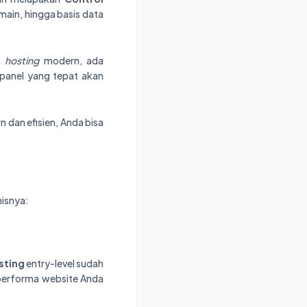
main, hingga basis data
a
hosting
modern, ada
 panel yang tepat akan
n dan efisien, Anda bisa
nisnya:
sting
entry-level sudah
 performa website Anda