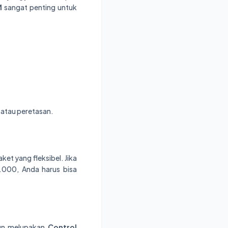
M
sangat penting untuk
s atau peretasan.
et yang fleksibel. Jika
.000, Anda harus bisa
amun melupakan
Control