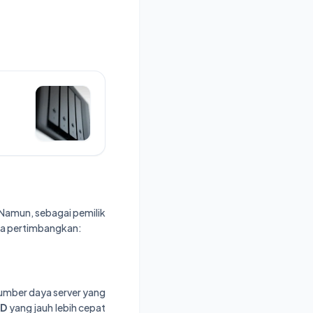
Namun, sebagai pemilik
nda pertimbangkan:
umber daya server yang
SD
yang jauh lebih cepat