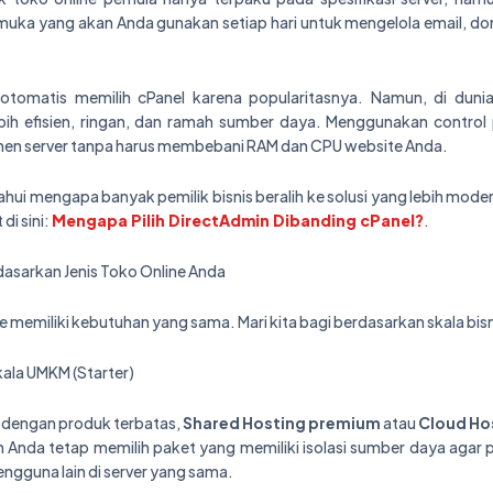
armuka yang akan Anda gunakan setiap hari untuk mengelola email, do
otomatis memilih cPanel karena popularitasnya. Namun, di duni
lebih efisien, ringan, dan ramah sumber daya. Menggunakan control
 server tanpa harus membebani RAM dan CPU website Anda.
hui mengapa banyak pemilik bisnis beralih ke solusi yang lebih moder
di sini:
Mengapa Pilih DirectAdmin Dibanding cPanel?
.
dasarkan Jenis Toko Online Anda
e memiliki kebutuhan yang sama. Mari kita bagi berdasarkan skala bis
kala UMKM (Starter)
i dengan produk terbatas,
Shared Hosting premium
atau
Cloud Ho
n Anda tetap memilih paket yang memiliki isolasi sumber daya agar
engguna lain di server yang sama.