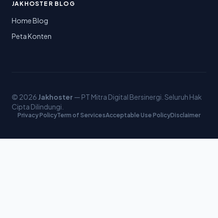
JAKHOSTER BLOG
Home Blog
Peta Konten
© 2026
Jakhoster
— PT Mitra Digital Bersinergi. Seluruh Hak
Cipta Dilindungi.
Privacy Policy
Term of Services
Acceptable Use Policy
Disclaimer