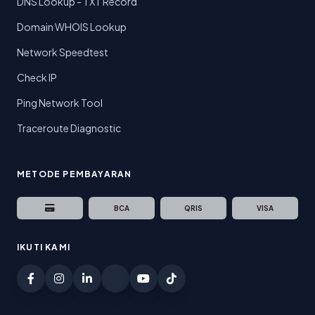
DNS Lookup - TXT Record
Domain WHOIS Lookup
Network Speedtest
Check IP
Ping Network Tool
Traceroute Diagnostic
METODE PEMBAYARAN
BCA
QRIS
VISA
IKUTI KAMI