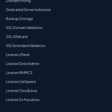
Domain Pricing
Dedicated Server Indonesia
Backup Storage
SSL Domain Validation
SSL Wildcard
SSL Extended Validation
License cPanel
License DirectAdmin
License WHMCS
License LiteSpeed
License CloudLinux
License Softaculous