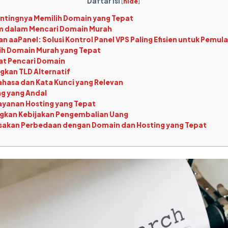
Daftar Isi
[
hide
]
Pentingnya Memilih Domain yang Tepat
 dalam Mencari Domain Murah
n aaPanel: Solusi Kontrol Panel VPS Paling Efisien untuk Pemula
h Domain Murah yang Tepat
at Pencari Domain
gkan TLD Alternatif
ahasa dan Kata Kunci yang Relevan
g yang Andal
ayanan Hosting yang Tepat
gkan Kebijakan Pengembalian Uang
sakan Perbedaan dengan Domain dan Hosting yang Tepat