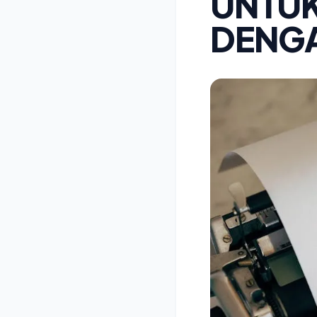
UNTUK
DENG