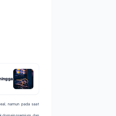
 hingga
al, namun pada saat
uk domain premium, dan