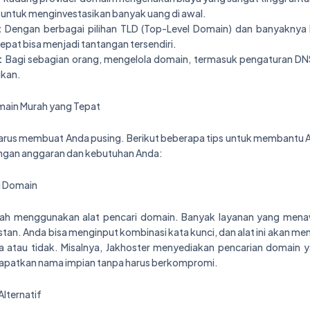
 untuk menginvestasikan banyak uang di awal.
:
Dengan berbagai pilihan TLD (Top-Level Domain) dan banyaknya 
epat bisa menjadi tantangan tersendiri.
:
Bagi sebagian orang, mengelola domain, termasuk pengaturan DNS 
kan.
main Murah yang Tepat
 harus membuat Anda pusing. Berikut beberapa tips untuk membant
ngan anggaran dan kebutuhan Anda:
i Domain
ah menggunakan alat pencari domain. Banyak layanan yang mena
tan. Anda bisa menginput kombinasi kata kunci, dan alat ini akan m
a atau tidak. Misalnya, Jakhoster menyediakan pencarian domain
atkan nama impian tanpa harus berkompromi.
lternatif