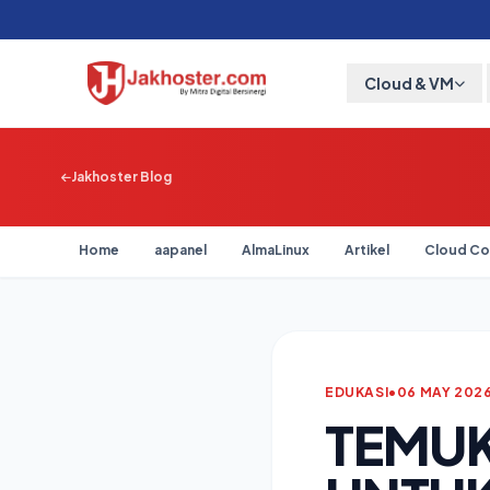
Cloud & VM
Jakhoster Blog
Home
aapanel
AlmaLinux
Artikel
Cloud Co
EDUKASI
•
06 MAY 202
TEMU