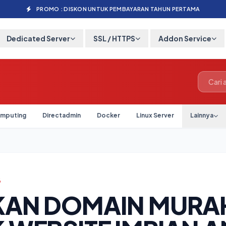
PROMO : DISKON UNTUK PEMBAYARAN TAHUN PERTAMA
Dedicated Server
SSL / HTTPS
Addon Service
mputing
Directadmin
Docker
Linux Server
Lainnya
6
KAN DOMAIN MURA