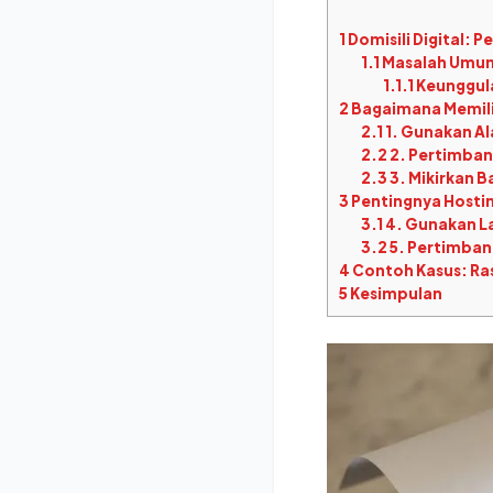
1
Domisili Digital: 
1.1
Masalah Umum
1.1.1
Keunggula
2
Bagaimana Memili
2.1
1. Gunakan Al
2.2
2. Pertimban
2.3
3. Mikirkan B
3
Pentingnya Hostin
3.1
4. Gunakan L
3.2
5. Pertimban
4
Contoh Kasus: Ra
5
Kesimpulan