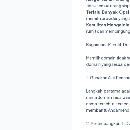
tidak semua orang siap
Terlalu Banyak Opsi
memilih provider yang t
Kesulitan Mengelola
rumit dan membingung
Bagaimana Memilih Do
Memilih domain tidak
domain yang sesuai de
1. Gunakan Alat Pencar
Langkah pertama adal
nama domain secara ins
nama tersebut tersedi
membantu Anda mendap
2. Pertimbangkan TLD A