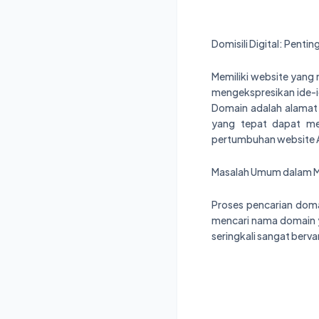
Domisili Digital: Pent
Memiliki website yang
mengekspresikan ide-id
Domain adalah alamat 
yang tepat dapat me
pertumbuhan website 
Masalah Umum dalam M
Proses pencarian dom
mencari nama domain y
seringkali sangat bervar