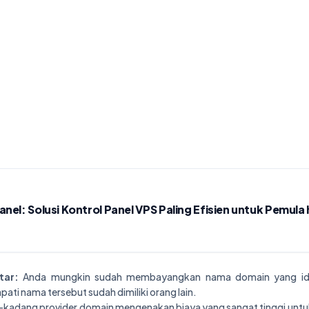
el: Solusi Kontrol Panel VPS Paling Efisien untuk Pemula
tar:
Anda mungkin sudah membayangkan nama domain yang ide
ati nama tersebut sudah dimiliki orang lain.
kadang provider domain mengenakan biaya yang sangat tinggi unt