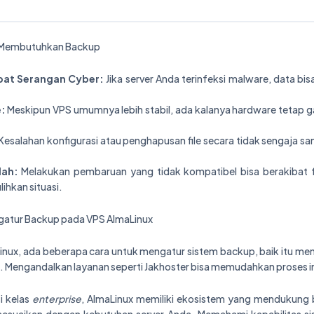
 Membutuhkan Backup
bat Serangan Cyber:
Jika server Anda terinfeksi malware, data bis
:
Meskipun VPS umumnya lebih stabil, ada kalanya hardware tetap
Kesalahan konfigurasi atau penghapusan file secara tidak sengaja s
lah:
Melakukan pembaruan yang tidak kompatibel bisa berakibat f
ihkan situasi.
atur Backup pada VPS AlmaLinux
nux, ada beberapa cara untuk mengatur sistem backup, baik itu m
ga. Mengandalkan layanan seperti Jakhoster bisa memudahkan proses in
i kelas
enterprise
, AlmaLinux memiliki ekosistem yang mendukung 