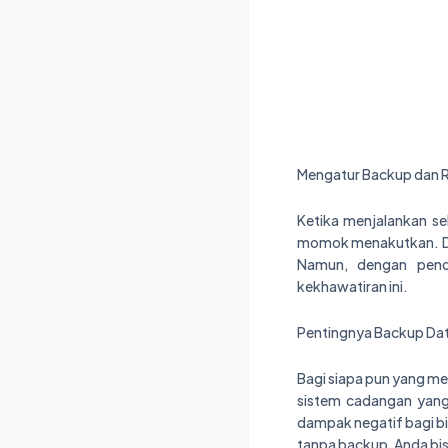
Mengatur Backup dan R
Ketika menjalankan se
momok menakutkan. Dar
Namun, dengan pend
kekhawatiran ini.
Pentingnya Backup Da
Bagi siapa pun yang men
sistem cadangan yang
dampak negatif bagi bi
tanpa backup, Anda bis