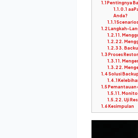
1.1
Pentingnya B
1.1.0.1
aaPa
Anda?
1.1.1
Scenario
1.2
Langkah-Lang
1.2.1
1. Mengg
1.2.2
2. Meng
1.2.3
3. Back
1.3
Proses Restor
1.3.1
1. Menge
1.3.2
2. Meng
1.4
Solusi Backup
1.4.1
Kelebiha
1.5
Pemantauan d
1.5.1
1. Monito
1.5.2
2. Uji Re
1.6
Kesimpulan