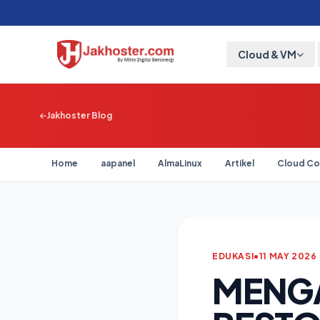
Cloud & VM
Jakhoster Blog
Home
aapanel
AlmaLinux
Artikel
Cloud Co
EDUKASI
•
11 MAY 2026
MENG