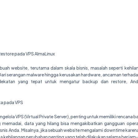
estore pada VPS AlmaLinux
buah website, terutama dalam skala bisnis, masalah seperti kehila
i serangan malware hingga kerusakan hardware, ancaman terhadap
ekatan yang tepat untuk mengatur backup dan restore, Anda
ta pada VPS
gelola VPS (Virtual Private Server), penting untuk memiliki rencana 
 memadai, data yang hilang bisa mengakibatkan gangguan operas
snis Anda. Misalnya, jika sebuah website mengalami downtime karena
a kehilangan perubahan penting yang telah dilakukan selama berjam