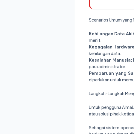
Scenarios Umum yang
Kehilangan Data Aki
menit.
Kegagalan Hardware
kehilangan data.
Kesalahan Manusia:
para administrator.
Pembaruan yang Sa
diperlukan untuk memul
Langkah-Langkah Meng
Untuk pengguna AlmaLi
atau solusi pihak keti
Sebagai sistem operas