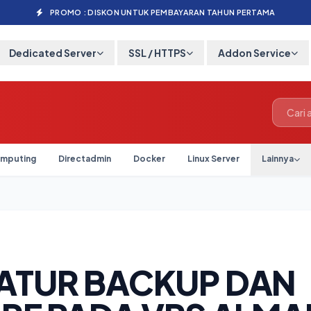
PROMO : DISKON UNTUK PEMBAYARAN TAHUN PERTAMA
Dedicated Server
SSL / HTTPS
Addon Service
mputing
Directadmin
Docker
Linux Server
Lainnya
ATUR BACKUP DAN