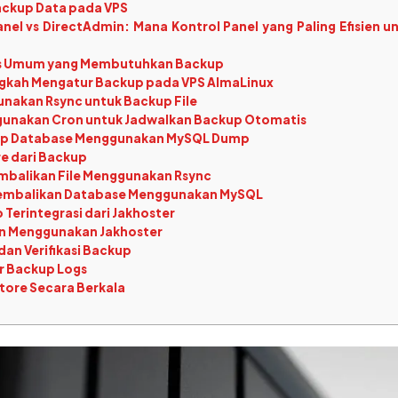
ackup Data pada VPS
nel vs DirectAdmin: Mana Kontrol Panel yang Paling Efisien 
s Umum yang Membutuhkan Backup
kah Mengatur Backup pada VPS AlmaLinux
unakan Rsync untuk Backup File
gunakan Cron untuk Jadwalkan Backup Otomatis
up Database Menggunakan MySQL Dump
e dari Backup
mbalikan File Menggunakan Rsync
embalikan Database Menggunakan MySQL
 Terintegrasi dari Jakhoster
n Menggunakan Jakhoster
an Verifikasi Backup
r Backup Logs
store Secara Berkala