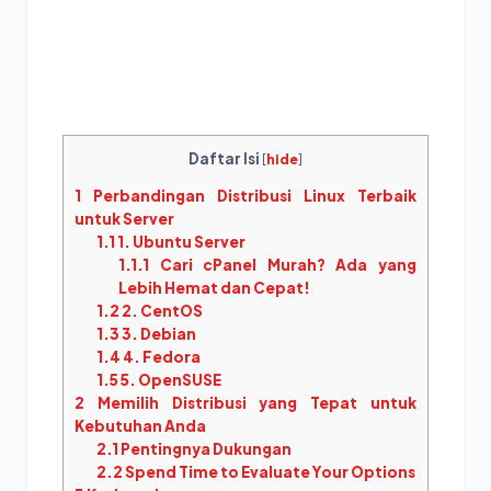
Daftar Isi
[
hide
]
1
Perbandingan Distribusi Linux Terbaik
untuk Server
1.1
1. Ubuntu Server
1.1.1
Cari cPanel Murah? Ada yang
Lebih Hemat dan Cepat!
1.2
2. CentOS
1.3
3. Debian
1.4
4. Fedora
1.5
5. OpenSUSE
2
Memilih Distribusi yang Tepat untuk
Kebutuhan Anda
2.1
Pentingnya Dukungan
2.2
Spend Time to Evaluate Your Options