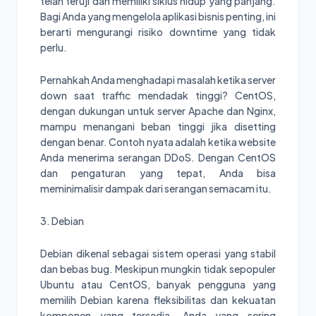
telah teruji dan memiliki siklus hidup yang panjang.
Bagi Anda yang mengelola aplikasi bisnis penting, ini
berarti mengurangi risiko downtime yang tidak
perlu.
Pernahkah Anda menghadapi masalah ketika server
down saat traffic mendadak tinggi? CentOS,
dengan dukungan untuk server Apache dan Nginx,
mampu menangani beban tinggi jika disetting
dengan benar. Contoh nyata adalah ketika website
Anda menerima serangan DDoS. Dengan CentOS
dan pengaturan yang tepat, Anda bisa
meminimalisir dampak dari serangan semacam itu.
3. Debian
Debian dikenal sebagai sistem operasi yang stabil
dan bebas bug. Meskipun mungkin tidak sepopuler
Ubuntu atau CentOS, banyak pengguna yang
memilih Debian karena fleksibilitas dan kekuatan
komponen yang tersedia. Anda yang sering