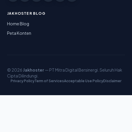
JAKHOSTER BLOG
Home Blog
Peta Konten
© 2026
Jakhoster
— PT Mitra Digital Bersinergi. Seluruh Hak
Cipta Dilindungi.
Privacy Policy
Term of Services
Acceptable Use Policy
Disclaimer