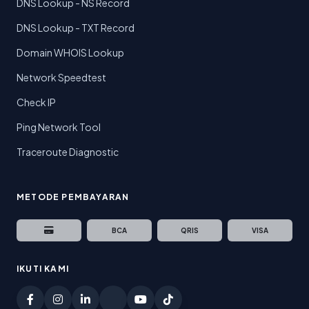
DNS Lookup - NS Record
DNS Lookup - TXT Record
Domain WHOIS Lookup
Network Speedtest
Check IP
Ping Network Tool
Traceroute Diagnostic
METODE PEMBAYARAN
BCA
QRIS
VISA
IKUTI KAMI