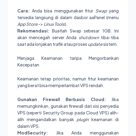
Cara:
Anda bisa menggunakan fitur
Swap
yang
tersedia langsung di dalam dasbor aaPanel (menu
App Store
->
Linux Tools
).
Rekomendasi:
Buatlah Swap sebesar 1GB. Ini
akan mencegah server Anda
shutdown
tiba-tiba
saat ada lonjakan trafik atau proses
update
sistem.
Menjaga Keamanan tanpa Mengorbankan
Kecepatan
Keamanan tetap prioritas, namun fitur keamanan
yang berat bisa memperlambat VPS rendah.
Gunakan Firewall Berbasis Cloud:
Jika
memungkinkan, gunakan firewall dari sisi penyedia
VPS (seperti Security Group pada Cloud VPS) alih-
alih mengandalkan banyak
plugin
keamanan di
dalam VPS.
ModSecurity:
Jika Anda menggunakan