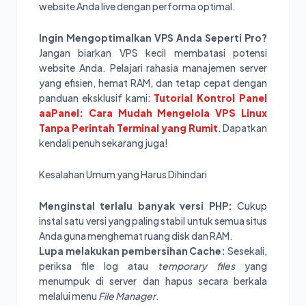
website Anda live dengan performa optimal.
Ingin Mengoptimalkan VPS Anda Seperti Pro?
Jangan biarkan VPS kecil membatasi potensi
website Anda. Pelajari rahasia manajemen server
yang efisien, hemat RAM, dan tetap cepat dengan
panduan eksklusif kami:
Tutorial Kontrol Panel
aaPanel: Cara Mudah Mengelola VPS Linux
Tanpa Perintah Terminal yang Rumit
. Dapatkan
kendali penuh sekarang juga!
Kesalahan Umum yang Harus Dihindari
Menginstal terlalu banyak versi PHP:
Cukup
instal satu versi yang paling stabil untuk semua situs
Anda guna menghemat ruang disk dan RAM.
Lupa melakukan pembersihan Cache:
Sesekali,
periksa file log atau
temporary files
yang
menumpuk di server dan hapus secara berkala
melalui menu
File Manager
.