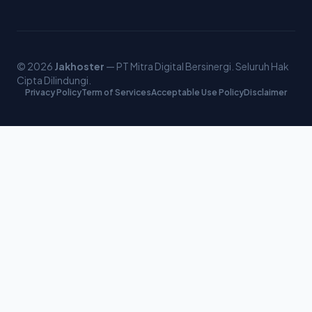
© 2026
Jakhoster
— PT Mitra Digital Bersinergi. Seluruh Hak
Cipta Dilindungi.
Privacy Policy
Term of Services
Acceptable Use Policy
Disclaimer