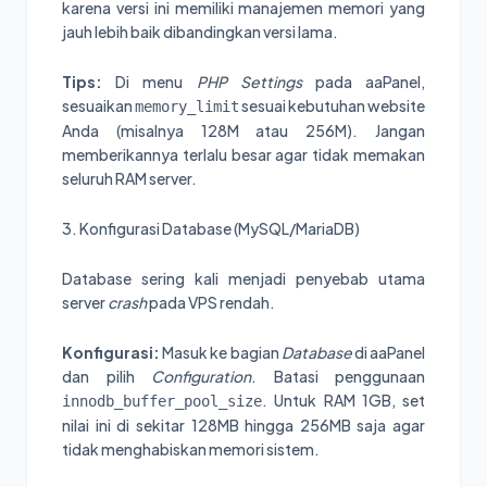
karena versi ini memiliki manajemen memori yang
jauh lebih baik dibandingkan versi lama.
Tips:
Di menu
PHP Settings
pada aaPanel,
sesuaikan
sesuai kebutuhan website
memory_limit
Anda (misalnya 128M atau 256M). Jangan
memberikannya terlalu besar agar tidak memakan
seluruh RAM server.
3. Konfigurasi Database (MySQL/MariaDB)
Database sering kali menjadi penyebab utama
server
crash
pada VPS rendah.
Konfigurasi:
Masuk ke bagian
Database
di aaPanel
dan pilih
Configuration
. Batasi penggunaan
. Untuk RAM 1GB, set
innodb_buffer_pool_size
nilai ini di sekitar 128MB hingga 256MB saja agar
tidak menghabiskan memori sistem.