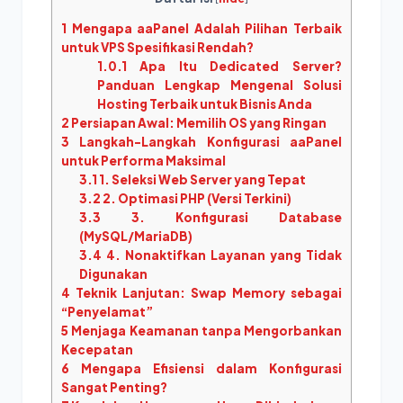
1
Mengapa aaPanel Adalah Pilihan Terbaik
untuk VPS Spesifikasi Rendah?
1.0.1
Apa Itu Dedicated Server?
Panduan Lengkap Mengenal Solusi
Hosting Terbaik untuk Bisnis Anda
2
Persiapan Awal: Memilih OS yang Ringan
3
Langkah-Langkah Konfigurasi aaPanel
untuk Performa Maksimal
3.1
1. Seleksi Web Server yang Tepat
3.2
2. Optimasi PHP (Versi Terkini)
3.3
3. Konfigurasi Database
(MySQL/MariaDB)
3.4
4. Nonaktifkan Layanan yang Tidak
Digunakan
4
Teknik Lanjutan: Swap Memory sebagai
“Penyelamat”
5
Menjaga Keamanan tanpa Mengorbankan
Kecepatan
6
Mengapa Efisiensi dalam Konfigurasi
Sangat Penting?