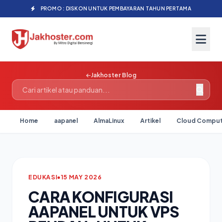
PROMO : DISKON UNTUK PEMBAYARAN TAHUN PERTAMA
Jakhoster Blog
Home
aapanel
AlmaLinux
Artikel
Cloud Comput
EDUKASI
•
15 MAY 2026
CARA KONFIGURASI
AAPANEL UNTUK VPS