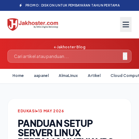
PROMO : DISKON UNTUK PEMBAYARAN TAHUN PERTAMA
Jakhoster Blog
Home
aapanel
AlmaLinux
Artikel
Cloud Comput
EDUKASI
•
13 MAY 2026
PANDUAN SETUP
SERVER LINUX