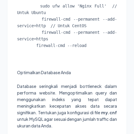
        sudo ufw allow 'Nginx Full'  // 
Untuk Ubuntu

        firewall-cmd --permanent --add-
service=http  // Untuk CentOS

        firewall-cmd --permanent --add-
service=https

        firewall-cmd --reload

Optimalkan Database Anda
Database seringkali menjadi bottleneck dalam
performa website. Mengoptimalkan query dan
menggunakan indeks yang tepat dapat
meningkatkan kecepatan akses data secara
signifikan. Tentukan juga konfigurasi di file
my.cnf
untuk MySQL agar sesuai dengan jumlah traffic dan
ukuran data Anda.