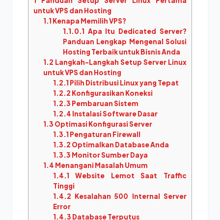
1
Panduan Setup Server Linux Pertama
untuk VPS dan Hosting
1.1
Kenapa Memilih VPS?
1.1.0.1
Apa Itu Dedicated Server?
Panduan Lengkap Mengenal Solusi
Hosting Terbaik untuk Bisnis Anda
1.2
Langkah-Langkah Setup Server Linux
untuk VPS dan Hosting
1.2.1
Pilih Distribusi Linux yang Tepat
1.2.2
Konfigurasikan Koneksi
1.2.3
Pembaruan Sistem
1.2.4
Instalasi Software Dasar
1.3
Optimasi Konfigurasi Server
1.3.1
Pengaturan Firewall
1.3.2
Optimalkan Database Anda
1.3.3
Monitor Sumber Daya
1.4
Menangani Masalah Umum
1.4.1
Website Lemot Saat Traffic
Tinggi
1.4.2
Kesalahan 500 Internal Server
Error
1.4.3
Database Terputus