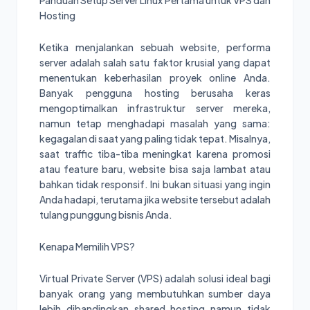
Panduan Setup Server Linux Pertama untuk VPS dan
Hosting
Ketika menjalankan sebuah website, performa
server adalah salah satu faktor krusial yang dapat
menentukan keberhasilan proyek online Anda.
Banyak pengguna hosting berusaha keras
mengoptimalkan infrastruktur server mereka,
namun tetap menghadapi masalah yang sama:
kegagalan di saat yang paling tidak tepat. Misalnya,
saat traffic tiba-tiba meningkat karena promosi
atau feature baru, website bisa saja lambat atau
bahkan tidak responsif. Ini bukan situasi yang ingin
Anda hadapi, terutama jika website tersebut adalah
tulang punggung bisnis Anda.
Kenapa Memilih VPS?
Virtual Private Server (VPS) adalah solusi ideal bagi
banyak orang yang membutuhkan sumber daya
lebih dibandingkan shared hosting namun tidak