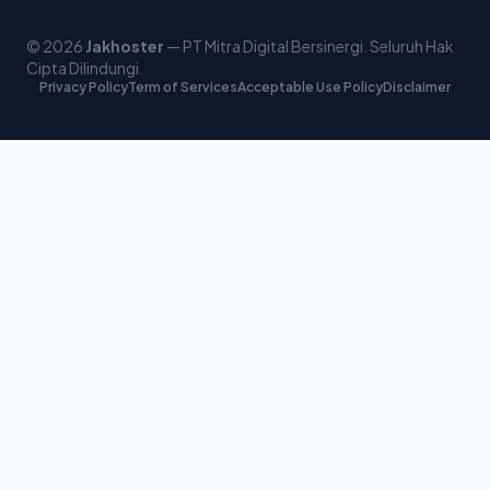
© 2026
Jakhoster
— PT Mitra Digital Bersinergi. Seluruh Hak
Cipta Dilindungi.
Privacy Policy
Term of Services
Acceptable Use Policy
Disclaimer