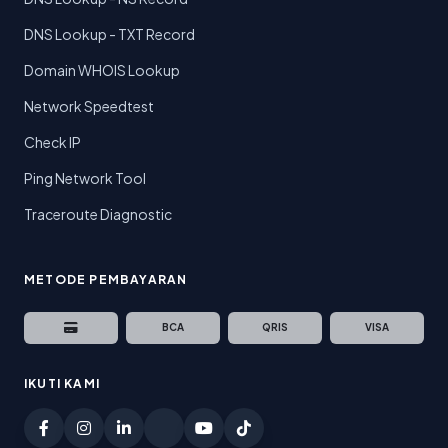
DNS Lookup - TXT Record
Domain WHOIS Lookup
Network Speedtest
Check IP
Ping Network Tool
Traceroute Diagnostic
METODE PEMBAYARAN
BCA
QRIS
VISA
IKUTI KAMI