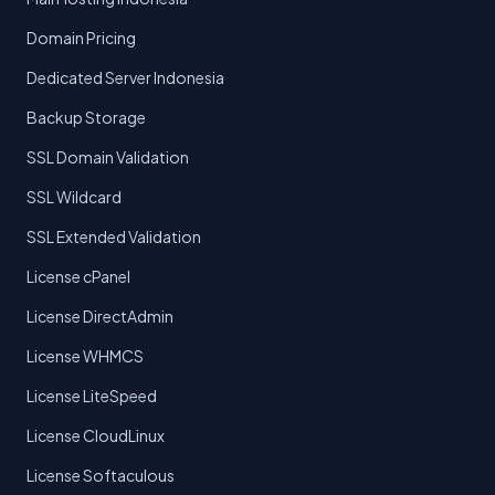
Domain Pricing
Dedicated Server Indonesia
Backup Storage
SSL Domain Validation
SSL Wildcard
SSL Extended Validation
License cPanel
License DirectAdmin
License WHMCS
License LiteSpeed
License CloudLinux
License Softaculous