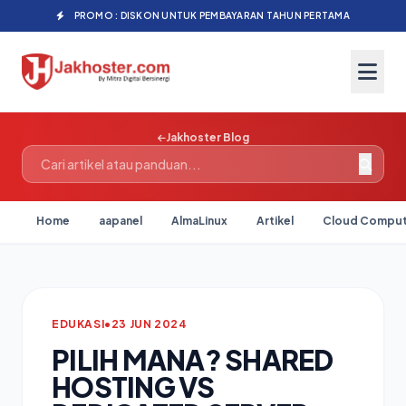
PROMO : DISKON UNTUK PEMBAYARAN TAHUN PERTAMA
Jakhoster Blog
Home
aapanel
AlmaLinux
Artikel
Cloud Comput
EDUKASI
•
23 JUN 2024
PILIH MANA? SHARED
HOSTING VS