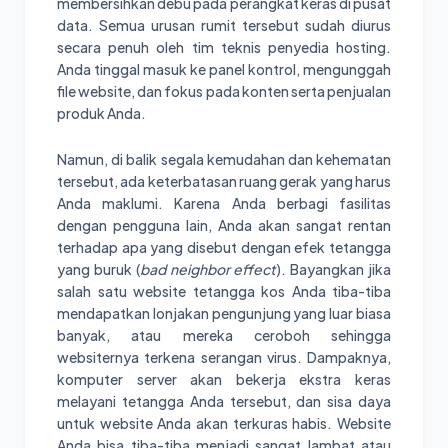
membersihkan debu pada perangkat keras di pusat
data. Semua urusan rumit tersebut sudah diurus
secara penuh oleh tim teknis penyedia hosting.
Anda tinggal masuk ke panel kontrol, mengunggah
file website, dan fokus pada konten serta penjualan
produk Anda.
Namun, di balik segala kemudahan dan kehematan
tersebut, ada keterbatasan ruang gerak yang harus
Anda maklumi. Karena Anda berbagi fasilitas
dengan pengguna lain, Anda akan sangat rentan
terhadap apa yang disebut dengan efek tetangga
yang buruk (
bad neighbor effect
). Bayangkan jika
salah satu website tetangga kos Anda tiba-tiba
mendapatkan lonjakan pengunjung yang luar biasa
banyak, atau mereka ceroboh sehingga
websiternya terkena serangan virus. Dampaknya,
komputer server akan bekerja ekstra keras
melayani tetangga Anda tersebut, dan sisa daya
untuk website Anda akan terkuras habis. Website
Anda bisa tiba-tiba menjadi sangat lambat atau