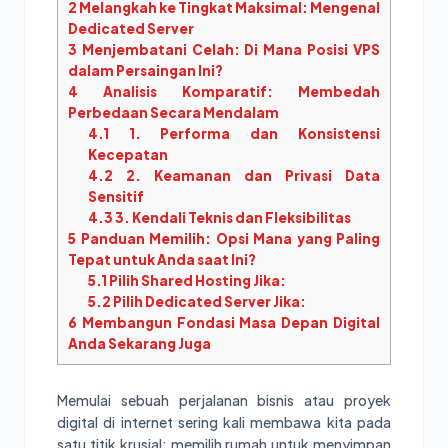
2
Melangkah ke Tingkat Maksimal: Mengenal
Dedicated Server
3
Menjembatani Celah: Di Mana Posisi VPS
dalam Persaingan Ini?
4
Analisis Komparatif: Membedah
Perbedaan Secara Mendalam
4.1
1. Performa dan Konsistensi
Kecepatan
4.2
2. Keamanan dan Privasi Data
Sensitif
4.3
3. Kendali Teknis dan Fleksibilitas
5
Panduan Memilih: Opsi Mana yang Paling
Tepat untuk Anda saat Ini?
5.1
Pilih Shared Hosting Jika:
5.2
Pilih Dedicated Server Jika:
6
Membangun Fondasi Masa Depan Digital
Anda Sekarang Juga
Memulai sebuah perjalanan bisnis atau proyek
digital di internet sering kali membawa kita pada
satu titik krusial: memilih rumah untuk menyimpan