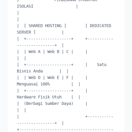
ISOLASI                  |

|                                                           
|

|  [ SHARED HOSTING ]        [ DEDICATED 
SERVER ]           |

|  +-------------------+     +-----------
----------------+  |

|  | Web A | Web B | C |     |                           
|  |

|  +-------------------+     |    Satu 
Bisnis Anda       |  |

|  | Web D | Web E | F |     |    
Menguasai 100%         |  |

|  +-------------------+     |    
Hardware Fisik Utuh    |  |

|  (Berbagi Sumber Daya)     |                           
|  |

|                            +-----------
----------------+  |

+----------------------------------------