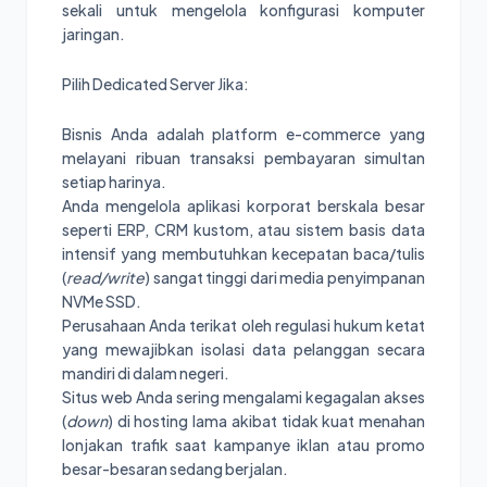
sekali untuk mengelola konfigurasi komputer
jaringan.
Pilih Dedicated Server Jika:
Bisnis Anda adalah platform e-commerce yang
melayani ribuan transaksi pembayaran simultan
setiap harinya.
Anda mengelola aplikasi korporat berskala besar
seperti ERP, CRM kustom, atau sistem basis data
intensif yang membutuhkan kecepatan baca/tulis
(
read/write
) sangat tinggi dari media penyimpanan
NVMe SSD.
Perusahaan Anda terikat oleh regulasi hukum ketat
yang mewajibkan isolasi data pelanggan secara
mandiri di dalam negeri.
Situs web Anda sering mengalami kegagalan akses
(
down
) di hosting lama akibat tidak kuat menahan
lonjakan trafik saat kampanye iklan atau promo
besar-besaran sedang berjalan.