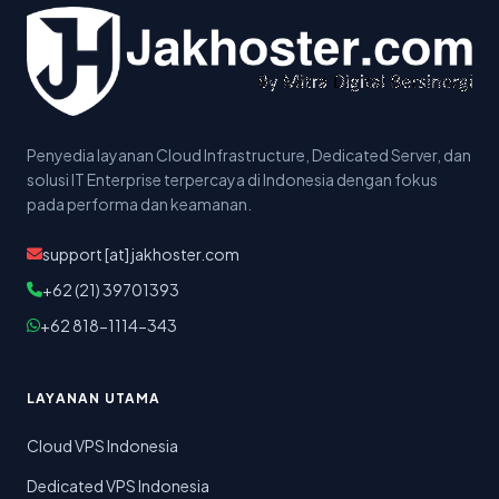
Penyedia layanan Cloud Infrastructure, Dedicated Server, dan
solusi IT Enterprise terpercaya di Indonesia dengan fokus
pada performa dan keamanan.
support [at] jakhoster.com
+62 (21) 39701393
+62 818-1114-343
LAYANAN UTAMA
Cloud VPS Indonesia
Dedicated VPS Indonesia