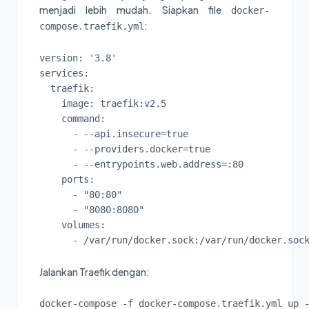
menjadi lebih mudah. Siapkan file
docker-
:
compose.traefik.yml
version: '3.8'

services:

  traefik:

    image: traefik:v2.5

    command:

      - --api.insecure=true

      - --providers.docker=true

      - --entrypoints.web.address=:80

    ports:

      - "80:80"

      - "8080:8080"

    volumes:

Jalankan Traefik dengan:
docker-compose -f docker-compose.traefik.yml up 