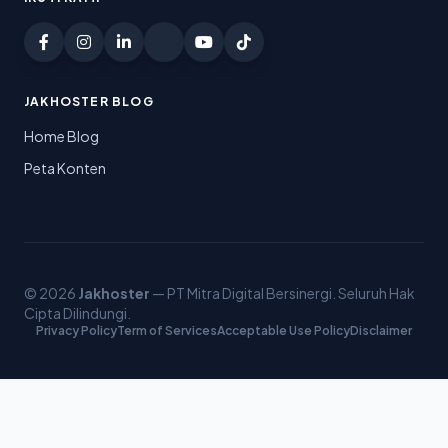
JAKHOSTER BLOG
Home Blog
Peta Konten
© 2026
Jakhoster
— PT Mitra Digital Bersinergi. Seluruh Hak
Cipta Dilindungi.
Privacy Policy
Term of Services
Acceptable Use Policy
Disclaimer