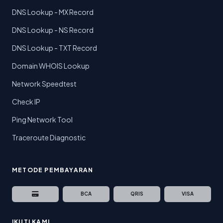
DNS Lookup - MX Record
DNS Lookup - NS Record
DNS Lookup - TXT Record
Domain WHOIS Lookup
Network Speedtest
Check IP
Ping Network Tool
Traceroute Diagnostic
METODE PEMBAYARAN
BCA
QRIS
VISA
IKUTI KAMI