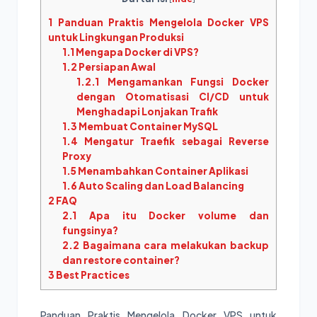
1
Panduan Praktis Mengelola Docker VPS
untuk Lingkungan Produksi
1.1
Mengapa Docker di VPS?
1.2
Persiapan Awal
1.2.1
Mengamankan Fungsi Docker
dengan Otomatisasi CI/CD untuk
Menghadapi Lonjakan Trafik
1.3
Membuat Container MySQL
1.4
Mengatur Traefik sebagai Reverse
Proxy
1.5
Menambahkan Container Aplikasi
1.6
Auto Scaling dan Load Balancing
2
FAQ
2.1
Apa itu Docker volume dan
fungsinya?
2.2
Bagaimana cara melakukan backup
dan restore container?
3
Best Practices
Panduan Praktis Mengelola Docker VPS untuk