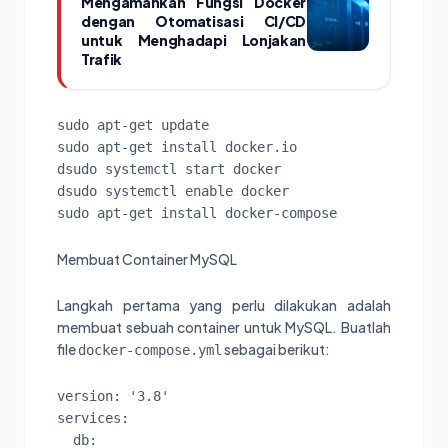
Mengamankan Fungsi Docker
dengan Otomatisasi CI/CD
untuk Menghadapi Lonjakan
Trafik
sudo apt-get update

sudo apt-get install docker.io

dsudo systemctl start docker

dsudo systemctl enable docker

sudo apt-get install docker-compose
Membuat Container MySQL
Langkah pertama yang perlu dilakukan adalah
membuat sebuah container untuk MySQL. Buatlah
file
sebagai berikut:
docker-compose.yml
version: '3.8'

services:

  db:
