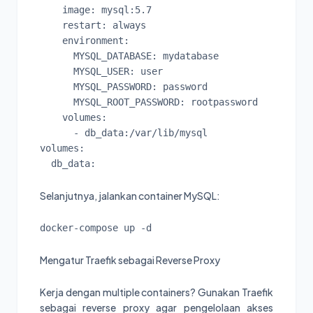
    image: mysql:5.7

    restart: always

    environment:

      MYSQL_DATABASE: mydatabase

      MYSQL_USER: user

      MYSQL_PASSWORD: password

      MYSQL_ROOT_PASSWORD: rootpassword

    volumes:

      - db_data:/var/lib/mysql

volumes:

Selanjutnya, jalankan container MySQL:
docker-compose up -d
Mengatur Traefik sebagai Reverse Proxy
Kerja dengan multiple containers? Gunakan Traefik
sebagai reverse proxy agar pengelolaan akses