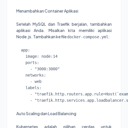
Menambahkan Container Aplikasi
Setelah MySQL dan Traefik berjalan, tambahkan
aplikasi Anda. Misalkan kita memiliki aplikasi
Node.js. Tambahkan ke file
:
docker-compose.yml
  app:

    image: node:14

    ports:

      - "3000:3000"

    networks:

      - web

    labels:

      - "traefik.http.routers.app.rule=Host(`exam
Auto Scaling dan Load Balancing
Kubernetes adalah pilihan cerdas untuk