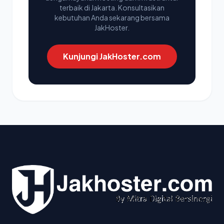
terbaik di Jakarta. Konsultasikan
kebutuhan Anda sekarang bersama
JakHoster.
Kunjungi JakHoster.com