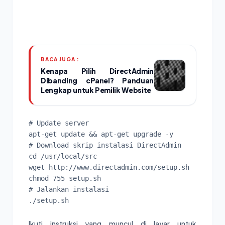
BACA JUGA :
Kenapa Pilih DirectAdmin
Dibanding cPanel? Panduan
Lengkap untuk Pemilik Website
# Update server

apt-get update && apt-get upgrade -y

# Download skrip instalasi DirectAdmin

cd /usr/local/src

wget http://www.directadmin.com/setup.sh

chmod 755 setup.sh

# Jalankan instalasi

Ikuti instruksi yang muncul di layar untuk