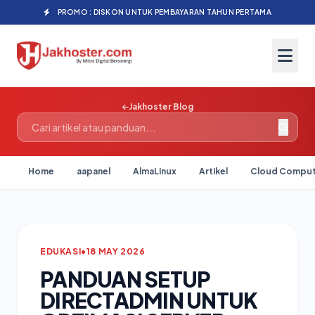
PROMO : DISKON UNTUK PEMBAYARAN TAHUN PERTAMA
Jakhoster Blog
Home
aapanel
AlmaLinux
Artikel
Cloud Comput
EDUKASI
•
18 MAY 2026
PANDUAN SETUP
DIRECTADMIN UNTUK