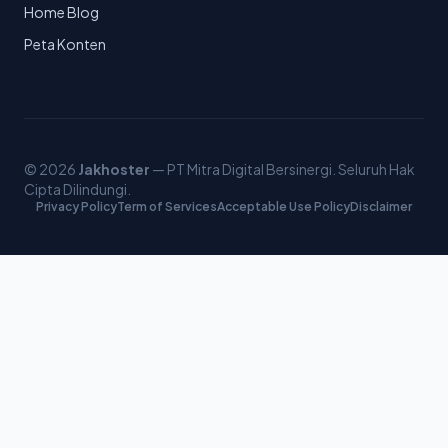
Home Blog
Peta Konten
© 2026
Jakhoster
— PT Mitra Digital Bersinergi. Seluruh Hak
Cipta Dilindungi.
Privacy Policy
Term of Services
Acceptable Use Policy
Disclaimer