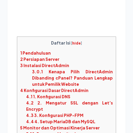
Daftar Isi
[
hide
]
1
Pendahuluan
2
Persiapan Server
3
Instalasi DirectAdmin
3.0.1
Kenapa Pilih DirectAdmin
Dibanding cPanel? Panduan Lengkap
untuk Pemilik Website
4
Konfigurasi Dasar DirectAdmin
4.1
1. Konfigurasi DNS
4.2
2. Mengatur SSL dengan Let’s
Encrypt
4.3
3. Konfigurasi PHP-FPM
4.4
4. Setup MariaDB dan MySQL
5
Monitor dan Optimasi Kinerja Server