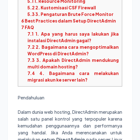
5.1
1. Resource Monitoring
5.2
2. Kustomisasi CSF Firewall
5.3
3. Pengaturan Brute Force Monitor
6
Best Practices dalam Setup DirectAdmin
7
FAQ
7.1
1. Apa yang harus saya lakukan jika
instalasi DirectAdmin gagal?
7.2
2. Bagaimana cara mengoptimalkan
WordPress di DirectAdmin?
7.3
3. Apakah DirectAdmin mendukung
multi domain hosting?
7.4
4. Bagaimana cara melakukan
migrasi akun ke server lain?
Pendahuluan
Dalam dunia web hosting, DirectAdmin merupakan
salah satu panel kontrol yang terpopuler karena
kemudahan penggunaannya dan performanya
yang handal. Jika Anda merencanakan untuk
melakukan
setup DirectAdmin
pada server Linux