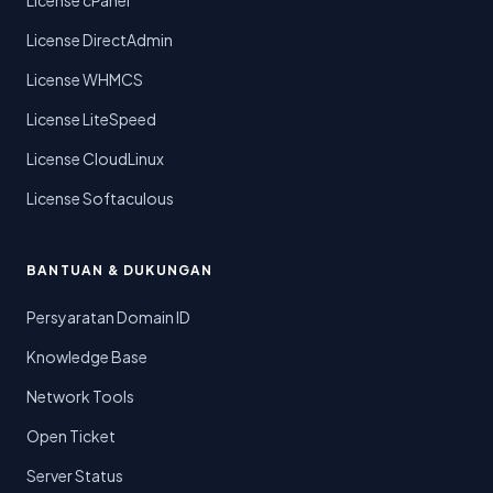
License cPanel
License DirectAdmin
License WHMCS
License LiteSpeed
License CloudLinux
License Softaculous
BANTUAN & DUKUNGAN
Persyaratan Domain ID
Knowledge Base
Network Tools
Open Ticket
Server Status