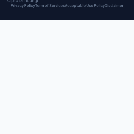
Cipta Dilindungi.
Privacy Policy
Term of Services
Acceptable Use Policy
Disclaimer