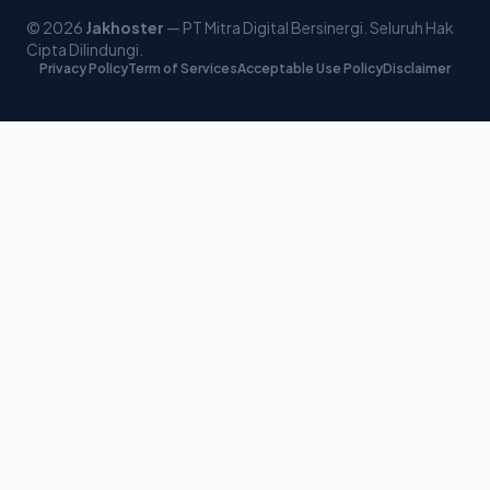
© 2026
Jakhoster
— PT Mitra Digital Bersinergi. Seluruh Hak
Cipta Dilindungi.
Privacy Policy
Term of Services
Acceptable Use Policy
Disclaimer