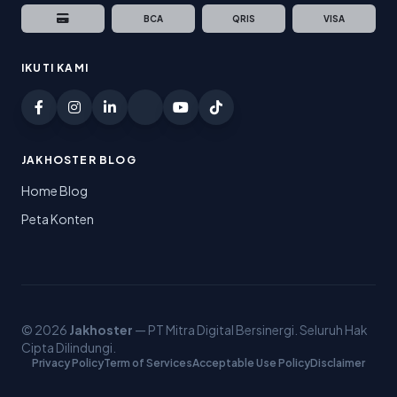
BCA
QRIS
VISA
IKUTI KAMI
JAKHOSTER BLOG
Home Blog
Peta Konten
© 2026
Jakhoster
— PT Mitra Digital Bersinergi. Seluruh Hak
Cipta Dilindungi.
Privacy Policy
Term of Services
Acceptable Use Policy
Disclaimer