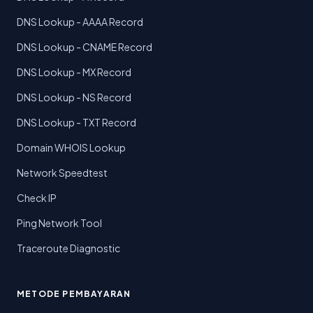
DNS Lookup - AAAA Record
DNS Lookup - CNAME Record
DNS Lookup - MX Record
DNS Lookup - NS Record
DNS Lookup - TXT Record
Domain WHOIS Lookup
Network Speedtest
Check IP
Ping Network Tool
Traceroute Diagnostic
METODE PEMBAYARAN