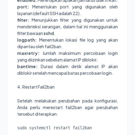
enabled:
Menetapkan apakah jail harus diaktifkan.
port:
Menentukan port yang digunakan oleh
layanan (default SSH adalah 22).
filter:
Menunjukkan filter yang digunakan untuk
mendeteksi serangan, dalam hal ini menggunakan
filter bawaan
sshd
.
logpath:
Menentukan lokasi file log yang akan
dipantau oleh fail2ban.
maxretry:
Jumlah maksimum percobaan login
yang diizinkan sebelum alamat IP diblokir.
bantime:
Durasi dalam detik alamat IP akan
diblokir setelah mencapai batas percobaan login.
4. Restart Fail2ban
Setelah melakukan perubahan pada konfigurasi,
Anda perlu merestart fail2ban agar perubahan
tersebut diterapkan:
sudo systemctl restart fail2ban