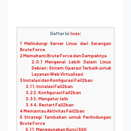
Daftar Isi
[
hide
]
1
Melindungi Server Linux dari Serangan
Brute Force
2
Memahami Brute Force dan Dampaknya
2.0.1
Mengenal Lebih Dalam Linux
Debian: Sistem Operasi Terbaik untuk
Layanan Web Virtualisasi
3
Instalasi dan Konfigurasi Fail2ban
3.1
1. Instalasi Fail2ban
3.2
2. Konfigurasi Fail2ban
3.3
3. Mengatur Jails
3.4
4. Restart Fail2ban
4
Memantau Aktivitas Fail2ban
5
Strategi Tambahan untuk Perlindungan
Brute Force
5.1
1. Menggunakan Kunci SSH