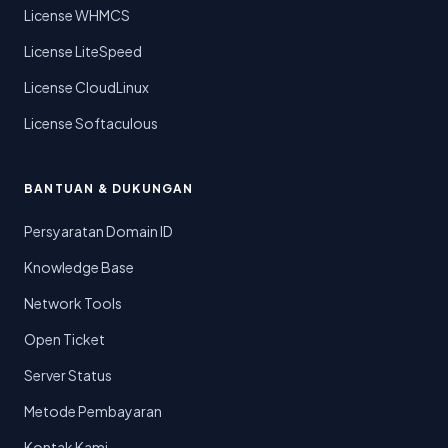
License WHMCS
License LiteSpeed
License CloudLinux
License Softaculous
BANTUAN & DUKUNGAN
Persyaratan Domain ID
Knowledge Base
Network Tools
Open Ticket
Server Status
Metode Pembayaran
Kontak Kami