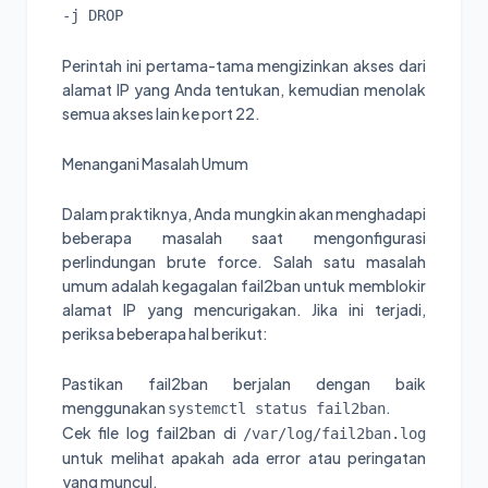
-j DROP
Perintah ini pertama-tama mengizinkan akses dari
alamat IP yang Anda tentukan, kemudian menolak
semua akses lain ke port 22.
Menangani Masalah Umum
Dalam praktiknya, Anda mungkin akan menghadapi
beberapa masalah saat mengonfigurasi
perlindungan brute force. Salah satu masalah
umum adalah kegagalan fail2ban untuk memblokir
alamat IP yang mencurigakan. Jika ini terjadi,
periksa beberapa hal berikut:
Pastikan fail2ban berjalan dengan baik
menggunakan
.
systemctl status fail2ban
Cek file log fail2ban di
/var/log/fail2ban.log
untuk melihat apakah ada error atau peringatan
yang muncul.