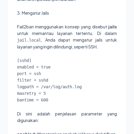
3. Mengatur Jails
Fail2ban menggunakan konsep yang disebut
jails
untuk memantau layanan tertentu. Di dalam
, Anda dapat mengatur jails untuk
jail.local
layanan yang ingin dilindungi, seperti SSH.
[sshd]

enabled = true

port = ssh

filter = sshd

logpath = /var/log/auth.log

maxretry = 5

bantime = 600
Di sini adalah penjelasan parameter yang
digunakan: