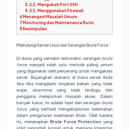
5.2
2. Mengubah Port SSH
5.3
3. Menggunakan Firewall
6
Menangani Masalah Umum
7
Monitoring dan Maintenance Rutin
8
Kesimpulan
Melindungi Server Linux dari Serangan Brute Force
Di dunia yang semakin terkoneksi, serangan
brute
force
menjadi salah satu metode paling umum
yang digunakan oleh penyerang untuk mengakses
server. Bayangkan skenario di mana server Anda
tiba-tiba mengalami lonjakan beban yang tidak
wajar,
downtime
yang tidak terduga, dan
pengguna melaporkan masalah akses. Dalam
banyak kasus, ini adalah hasil dari serangan
brute
force
yang berhasil mengeksploitasi kelemahan
dalam pengaturan keamanan Anda. Oleh karena
itu, menerapkan
Brute Force Protection
yang
solid sangatlah krusial untuk menjaga integritas