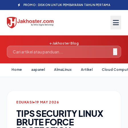
PROMO : DISKON UNTUK PEMBAYARAN TAHUN PERTAMA
Jakhoster Blog
Home
aapanel
AlmaLinux
Artikel
Cloud Comput
EDUKASI
•
19 MAY 2026
TIPS SECURITY LINUX
BRUTE FORCE