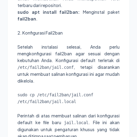
terbaru dari repositori.
sudo apt install fail2ban:
Menginstal paket
fail2ban
.
2. Konfigurasi Fail2ban
Setelah instalasi selesai, Anda perlu
mengkonfigurasi fail2ban agar sesuai dengan
kebutuhan Anda. Konfigurasi default terletak di
, tetapi disarankan
/etc/fail2ban/jail.conf
untuk membuat salinan konfigurasi ini agar mudah
dikelola.
sudo cp /etc/fail2ban/jail.conf 
/etc/fail2ban/jail.local
Perintah di atas membuat salinan dari konfigurasi
default ke file baru
. File ini akan
jail.local
digunakan untuk pengaturan khusus yang tidak
akan ditimpa saat pembaruan.