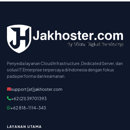
Penyedia layanan Cloud Infrastructure, Dedicated Server, dan
solusi IT Enterprise terpercaya di Indonesia dengan fokus
pada performa dan keamanan.
support [at] jakhoster.com
+62 (21) 39701393
+62 818-1114-343
LAYANAN UTAMA