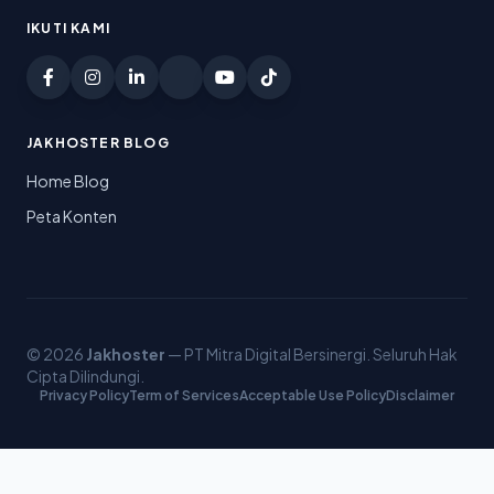
IKUTI KAMI
JAKHOSTER BLOG
Home Blog
Peta Konten
© 2026
Jakhoster
— PT Mitra Digital Bersinergi. Seluruh Hak
Cipta Dilindungi.
Privacy Policy
Term of Services
Acceptable Use Policy
Disclaimer