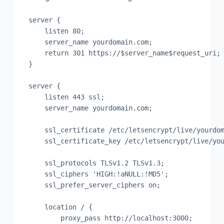
server {

    listen 80;

    server_name yourdomain.com;

    return 301 https://$server_name$request_uri;

}

server {

    listen 443 ssl;

    server_name yourdomain.com;

    ssl_certificate /etc/letsencrypt/live/yourdom
    ssl_certificate_key /etc/letsencrypt/live/you
    ssl_protocols TLSv1.2 TLSv1.3;

    ssl_ciphers 'HIGH:!aNULL:!MD5';

    ssl_prefer_server_ciphers on;

    location / {

        proxy_pass http://localhost:3000;
