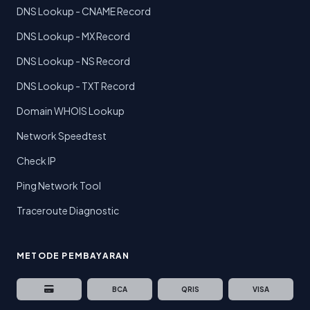
DNS Lookup - CNAME Record
DNS Lookup - MX Record
DNS Lookup - NS Record
DNS Lookup - TXT Record
Domain WHOIS Lookup
Network Speedtest
Check IP
Ping Network Tool
Traceroute Diagnostic
METODE PEMBAYARAN
BCA
QRIS
VISA