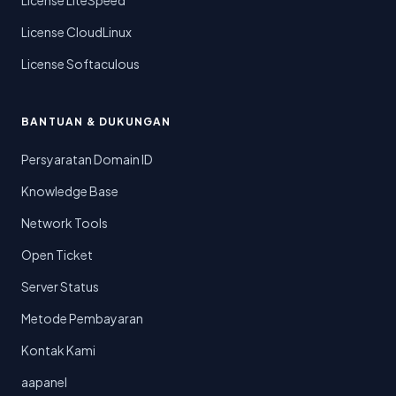
License LiteSpeed
License CloudLinux
License Softaculous
BANTUAN & DUKUNGAN
Persyaratan Domain ID
Knowledge Base
Network Tools
Open Ticket
Server Status
Metode Pembayaran
Kontak Kami
aapanel