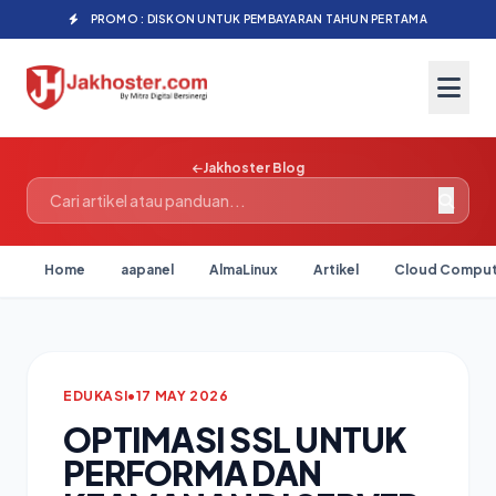
PROMO : DISKON UNTUK PEMBAYARAN TAHUN PERTAMA
Jakhoster Blog
Home
aapanel
AlmaLinux
Artikel
Cloud Comput
EDUKASI
•
17 MAY 2026
OPTIMASI SSL UNTUK
PERFORMA DAN