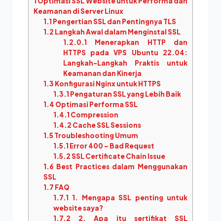
1
Optimasi SSL Website untuk Performa dan
Keamanan di Server Linux
1.1
Pengertian SSL dan Pentingnya TLS
1.2
Langkah Awal dalam Menginstal SSL
1.2.0.1
Menerapkan HTTP dan
HTTPS pada VPS Ubuntu 22.04:
Langkah-Langkah Praktis untuk
Keamanan dan Kinerja
1.3
Konfigurasi Nginx untuk HTTPS
1.3.1
Pengaturan SSL yang Lebih Baik
1.4
Optimasi Performa SSL
1.4.1
Compression
1.4.2
Cache SSL Sessions
1.5
Troubleshooting Umum
1.5.1
Error 400 – Bad Request
1.5.2
SSL Certificate Chain Issue
1.6
Best Practices dalam Menggunakan
SSL
1.7
FAQ
1.7.1
1. Mengapa SSL penting untuk
website saya?
1.7.2
2. Apa itu sertifikat SSL