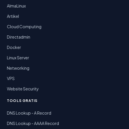
AlmaLinux
Artikel
Cloud Computing
Directadmin
Docker
Linux Server
Networking
VPS
Website Security
TOOLS GRATIS
DNS Lookup - A Record
DNS Lookup - AAAA Record