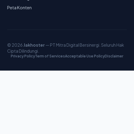
Peta Konten
© 2026
Jakhoster
— PT Mitra Digital Bersinergi. Seluruh Hak
Cipta Dilindungi.
Privacy Policy
Term of Services
Acceptable Use Policy
Disclaimer