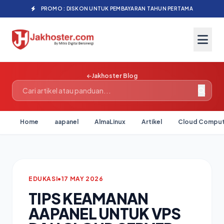
PROMO : DISKON UNTUK PEMBAYARAN TAHUN PERTAMA
Jakhoster Blog
Home
aapanel
AlmaLinux
Artikel
Cloud Comput
EDUKASI
•
17 MAY 2026
TIPS KEAMANAN
AAPANEL UNTUK VPS