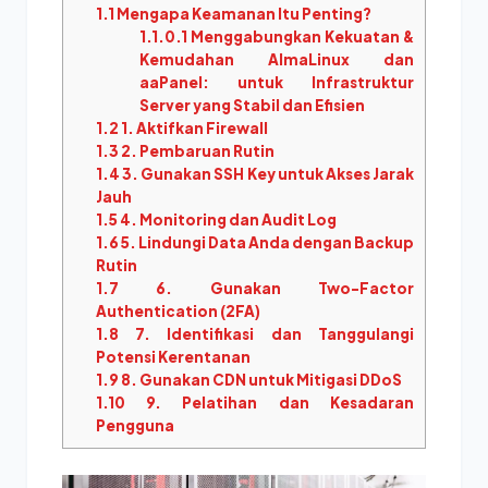
1.1
Mengapa Keamanan Itu Penting?
1.1.0.1
Menggabungkan Kekuatan &
Kemudahan AlmaLinux dan
aaPanel: untuk Infrastruktur
Server yang Stabil dan Efisien
1.2
1. Aktifkan Firewall
1.3
2. Pembaruan Rutin
1.4
3. Gunakan SSH Key untuk Akses Jarak
Jauh
1.5
4. Monitoring dan Audit Log
1.6
5. Lindungi Data Anda dengan Backup
Rutin
1.7
6. Gunakan Two-Factor
Authentication (2FA)
1.8
7. Identifikasi dan Tanggulangi
Potensi Kerentanan
1.9
8. Gunakan CDN untuk Mitigasi DDoS
1.10
9. Pelatihan dan Kesadaran
Pengguna