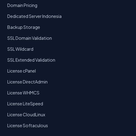
Domain Pricing
Dedicated Server Indonesia
Backup Storage
SSL Domain Validation
SSL Wildcard
SSL Extended Validation
License cPanel
License DirectAdmin
License WHMCS
License LiteSpeed
License CloudLinux
License Softaculous