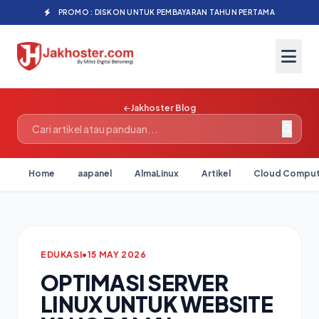
PROMO : DISKON UNTUK PEMBAYARAN TAHUN PERTAMA
Jakhoster Blog
Home
aapanel
AlmaLinux
Artikel
Cloud Comput
EDUKASI
•
15 MAY 2026
OPTIMASI SERVER
LINUX UNTUK WEBSITE