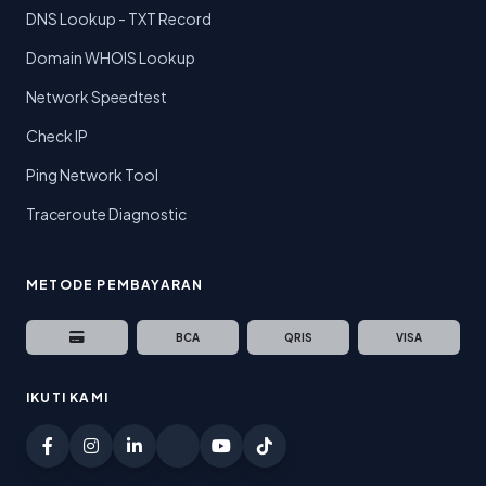
DNS Lookup - TXT Record
Domain WHOIS Lookup
Network Speedtest
Check IP
Ping Network Tool
Traceroute Diagnostic
METODE PEMBAYARAN
BCA
QRIS
VISA
IKUTI KAMI