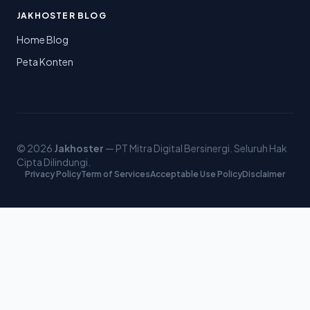
JAKHOSTER BLOG
Home Blog
Peta Konten
© 2026
Jakhoster
— PT Mitra Digital Bersinergi. Seluruh Hak
Cipta Dilindungi.
Privacy Policy
Term of Services
Acceptable Use Policy
Disclaimer