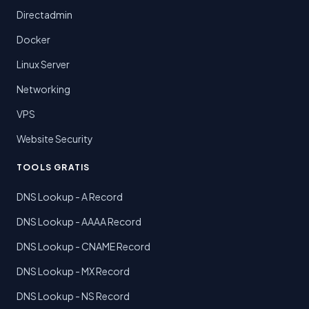
Directadmin
Docker
Linux Server
Networking
VPS
Website Security
TOOLS GRATIS
DNS Lookup - A Record
DNS Lookup - AAAA Record
DNS Lookup - CNAME Record
DNS Lookup - MX Record
DNS Lookup - NS Record