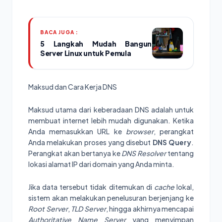
BACA JUGA :
5 Langkah Mudah Bangun
Server Linux untuk Pemula
Maksud dan Cara Kerja DNS
Maksud utama dari keberadaan DNS adalah untuk
membuat internet lebih mudah digunakan. Ketika
Anda memasukkan URL ke
browser
, perangkat
Anda melakukan proses yang disebut
DNS Query
.
Perangkat akan bertanya ke
DNS Resolver
tentang
lokasi alamat IP dari domain yang Anda minta.
Jika data tersebut tidak ditemukan di
cache
lokal,
sistem akan melakukan penelusuran berjenjang ke
Root Server
,
TLD Server
, hingga akhirnya mencapai
Authoritative Name Server
yang menyimpan