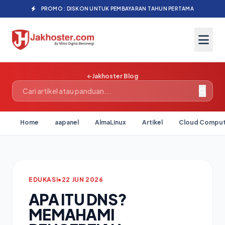
PROMO : DISKON UNTUK PEMBAYARAN TAHUN PERTAMA
Jakhoster Blog
Home
aapanel
AlmaLinux
Artikel
Cloud Comput
EDUKASI
•
22 JUN 2026
APA ITU DNS?
MEMAHAMI