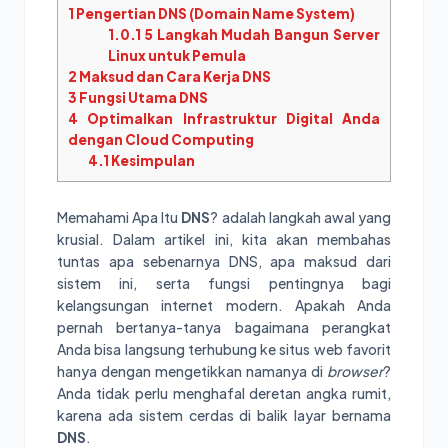
1
Pengertian DNS (Domain Name System)
1.0.1
5 Langkah Mudah Bangun Server
Linux untuk Pemula
2
Maksud dan Cara Kerja DNS
3
Fungsi Utama DNS
4
Optimalkan Infrastruktur Digital Anda
dengan Cloud Computing
4.1
Kesimpulan
Memahami Apa Itu
DNS
? adalah langkah awal yang
krusial. Dalam artikel ini, kita akan membahas
tuntas apa sebenarnya DNS, apa maksud dari
sistem ini, serta fungsi pentingnya bagi
kelangsungan internet modern. Apakah Anda
pernah bertanya-tanya bagaimana perangkat
Anda bisa langsung terhubung ke situs web favorit
hanya dengan mengetikkan namanya di
browser
?
Anda tidak perlu menghafal deretan angka rumit,
karena ada sistem cerdas di balik layar bernama
DNS
.