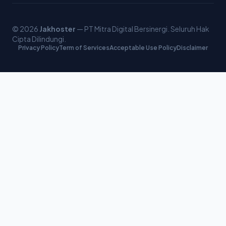
© 2026
Jakhoster
— PT Mitra Digital Bersinergi. Seluruh Hak
Cipta Dilindungi.
Privacy Policy
Term of Services
Acceptable Use Policy
Disclaimer