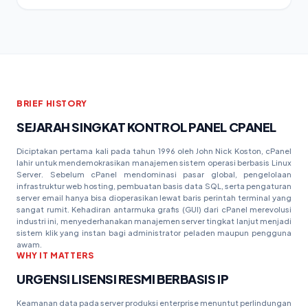
BRIEF HISTORY
SEJARAH SINGKAT KONTROL PANEL CPANEL
Diciptakan pertama kali pada tahun 1996 oleh John Nick Koston, cPanel
lahir untuk mendemokrasikan manajemen sistem operasi berbasis Linux
Server. Sebelum cPanel mendominasi pasar global, pengelolaan
infrastruktur web hosting, pembuatan basis data SQL, serta pengaturan
server email hanya bisa dioperasikan lewat baris perintah terminal yang
sangat rumit. Kehadiran antarmuka grafis (GUI) dari cPanel merevolusi
industri ini, menyederhanakan manajemen server tingkat lanjut menjadi
sistem klik yang instan bagi administrator peladen maupun pengguna
awam.
WHY IT MATTERS
URGENSI LISENSI RESMI BERBASIS IP
Keamanan data pada server produksi enterprise menuntut perlindungan