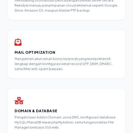
Mendukung otomatisasi pencadangan berkas server secara
fleksibel menuju penyimpanan cloud eksternal seperti Google
Drive, Amazon S3, maupun klaster FTP backup.
MAIL OPTIMIZATION
Manajemen akun email bisnis korporat yang komprehensif,
lengkap dengan konfigurasi ketat record SPF, DKIM, DMARC,
serta filter anti-spam bawaan.
DOMAIN & DATABASE
Pengelolaan Addon Domain, zona DNS, konfigurasi database
MySQL/MariaDB lewat phpMyAdmin, serta fungsionalitas File
Manager berbasis GUI web.