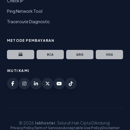
Check IP
Ping Network Tool
Traceroute Diagnostic
METODE PEMBAYARAN
BCA
QRIS
VISA
IKUTI KAMI
Facebook Jakhoster
Instagram Jakhoster
LinkedIn Jakhoster
Twitter (X) Jakhoster
YouTube Jakhoster
TikTok Jakhoster
© 2026
Jakhoster
. Seluruh Hak Cipta Dilindungi.
Privacy Policy
Term of Services
Acceptable Use Policy
Disclaimer