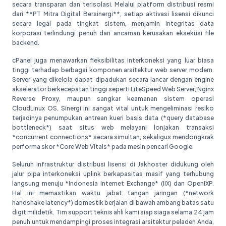
secara transparan dan terisolasi. Melalui platform distribusi resmi
dari **PT Mitra Digital Bersinergi**, setiap aktivasi lisensi dikunci
secara legal pada tingkat sistem, menjamin integritas data
korporasi terlindungi penuh dari ancaman kerusakan eksekusi file
backend.
cPanel juga menawarkan fleksibilitas interkoneksi yang luar biasa
tinggi terhadap berbagai komponen arsitektur web server modern.
Server yang dikelola dapat dipadukan secara lancar dengan engine
akselerator berkecepatan tinggi seperti LiteSpeed Web Server, Nginx
Reverse Proxy, maupun sangkar keamanan sistem operasi
CloudLinux OS. Sinergi ini sangat vital untuk mengeliminasi resiko
terjadinya penumpukan antrean kueri basis data (*query database
bottleneck*) saat situs web melayani lonjakan transaksi
*concurrent connections* secara simultan, sekaligus mendongkrak
performa skor *Core Web Vitals* pada mesin pencari Google.
Seluruh infrastruktur distribusi lisensi di Jakhoster didukung oleh
jalur pipa interkoneksi uplink berkapasitas masif yang terhubung
langsung menuju *Indonesia Internet Exchange* (IIX) dan OpenIXP.
Hal ini memastikan waktu jabat tangan jaringan (*network
handshake latency*) domestik berjalan di bawah ambang batas satu
digit milidetik. Tim support teknis ahli kami siap siaga selama 24 jam
penuh untuk mendampingi proses integrasi arsitektur peladen Anda,