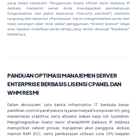
yang tanpa kompromi. Penggunaan lisensi cPanel resmi berbasis IP
Address menjamin server Anda mendapatkan pembaharuan
fungsionalitas dan patch keamanan (*security patches*) otomatis
langsung dari repositori cPanel pusat. Hal ini menghindarkan server dari
risiko serangan siber fatal akibat penggunaan *shared license* ilegal
atau bajakan modifikasi pihak ketiga yang rentan disusupi *backdoor*
berbahaya.
PANDUAN OPTIMASI MANAJEMEN SERVER
ENTERPRISE BERBASIS LISENSI CPANEL DAN
WHM RESMI
Dalam ekosistem tata kelola infrastruktur IT berskala besar,
pemilihan control panel penata layanan menjadi komponen inti yang
menentukan stabilitas serta efisiensi beban kerja tim SysAdmin.
Mengintegrasikan lisensi resmi cPanel/WHM berbasis IP Address
memastikan seluruh proses manajemen akun pengguna, alokasi
memori RAM ECC, serta pembatasan utilisasi core CPU berjalan