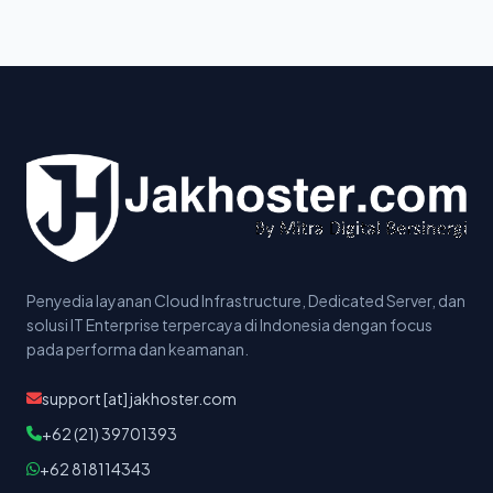
Penyedia layanan Cloud Infrastructure, Dedicated Server, dan
solusi IT Enterprise terpercaya di Indonesia dengan focus
pada performa dan keamanan.
support [at] jakhoster.com
+62 (21) 39701393
+62 818114343