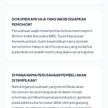
DOKUMEN APA SAJA YANG WAJIB DISIAPKAN
PEMOHON?
Perusahaan wajib melampirkan berkas resmi seperti
Nomor Induk Berusaha (NIB), Surat Keputusan
Kemenkumham, bukti kepemilikan nama domain,
serta nomor telepon aktif korporasi yang terdaftar
pada direktori publik resmi yang diakui secara global.
DI MANA NAMA PERUSAHAAN PEMBELI AKAN
DITAMPILKAN?
Nama legal perusahaan yang terverifikasi akan
tercantum secara transparan di dalam rincian
informasi sertifikat keamanan ketika ikon gembok
pada address bar browser diklik oleh pengunjung
website, memberikan validitas otentik yang mutlak.