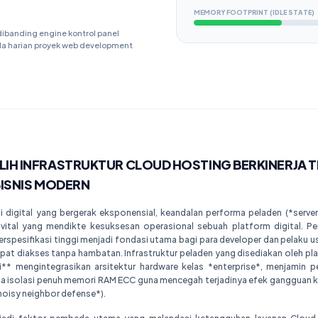
MEMORY FOOTPRINT (IDLE STATE)
ibanding engine kontrol panel
la harian proyek web development
IH INFRASTRUKTUR CLOUD HOSTING BERKINERJA T
BISNIS MODERN
 digital yang bergerak eksponensial, keandalan performa peladen (*server 
vital yang mendikte kesuksesan operasional sebuah platform digital. Pe
rspesifikasi tinggi menjadi fondasi utama bagi para developer dan pelaku
apat diakses tanpa hambatan. Infrastruktur peladen yang disediakan oleh p
rgi** mengintegrasikan arsitektur hardware kelas *enterprise*, menjamin 
rta isolasi penuh memori RAM ECC guna mencegah terjadinya efek gangguan
noisy neighbor defense*).