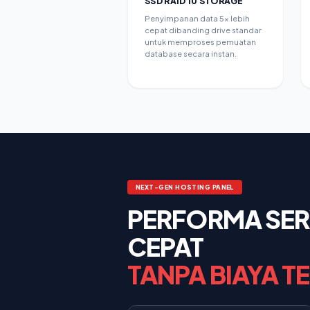
SSD RAID 10 STORAGE
Penyimpanan data 5x lebih
cepat dibanding drive standar
untuk memproses pemuatan
database secara instan.
NEXT-GEN HOSTING PANEL
PERFORMA SERV
CEPAT
TANPA BIAYA T