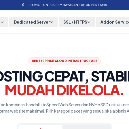
PROMO : UNTUK PEMBAYARAN TAHUN PERTAMA
M
Dedicated Server
SSL / HTTPS
Addon Servic
ENTERPRISE CLOUD INFRASTRUCTURE
STING CEPAT, STABI
MUDAH DIKELOLA.
an kombinasi handal LiteSpeed Web Server dan NVMe SSD untuk kec
orma website maksimal. Pilih kategori paket yang sesuai skala bisnis 