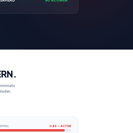
VERHEAD
60% LOWER
ERN.
minimalis
eladen.
DMIN)
0.8S — ACTIVE