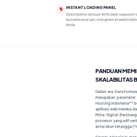
INSTANT LOADING PANEL
DirectAdmin dimuat 40% lebih responsif d
konvensional lain, menghemat waktu kelo
Anda.
PANDUAN MEMIL
SKALABILITAS 
Dalam era transformasi
merupakan parameter 
Hosting Indonesia** be
aplikasi web mereka d
Mitra Digital Bersine
prosesor yang adil se
antar akun tetangga (*