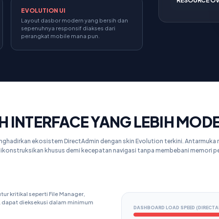
RESOURCE O
EVOLUTION UI
Layout dasbor modern yang bersih dan
sepenuhnya responsif diakses dari
perangkat mobile mana pun.
IH INTERFACE YANG LEBIH MOD
ghadirkan ekosistem DirectAdmin dengan skin Evolution terkini. Antarmuka 
ikonstruksikan khusus demi kecepatan navigasi tanpa membebani memori p
tur kritikal seperti File Manager,
QL dapat dieksekusi dalam minimum
DASHBOARD LOAD SPEED (DIRECTA