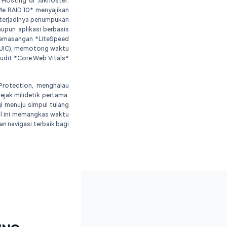
Hosting di Jakhoster.
Me RAID 10* menyajikan
 terjadinya penumpukan
upun aplikasi berbasis
i pemasangan *LiteSpeed
 QUIC), memotong waktu
udit *Core Web Vitals*
Protection, menghalau
ejak milidetik pertama.
gi menuju simpul tulang
al ini memangkas waktu
n navigasi terbaik bagi