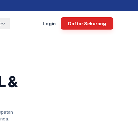
e
Login
Daftar Sekarang
L &
epatan
Anda.