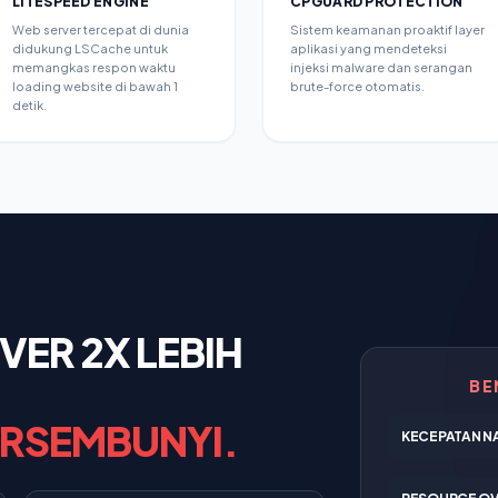
LITESPEED ENGINE
CPGUARD PROTECTION
Web server tercepat di dunia
Sistem keamanan proaktif layer
didukung LSCache untuk
aplikasi yang mendeteksi
memangkas respon waktu
injeksi malware dan serangan
loading website di bawah 1
brute-force otomatis.
detik.
ER 2X LEBIH
BE
ERSEMBUNYI.
KECEPATAN NA