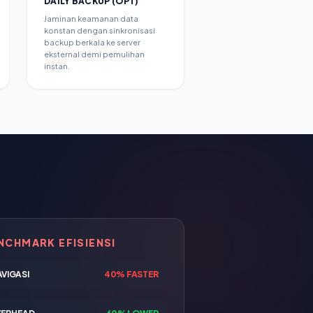
DAILY BACKUP (OPT)
Jaminan keamanan data
konstan dengan sinkronisasi
backup berkala ke server
eksternal demi pemulihan
instan.
NCHMARK EFISIENSI
VIGASI
40% FASTER