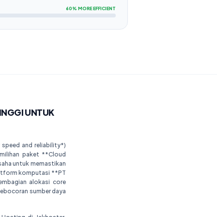
60% MORE EFFICIENT
INGGI UNTUK
speed and reliability*)
milihan paket **Cloud
 usaha untuk memastikan
latform komputasi **PT
pembagian alokasi core
 kebocoran sumber daya