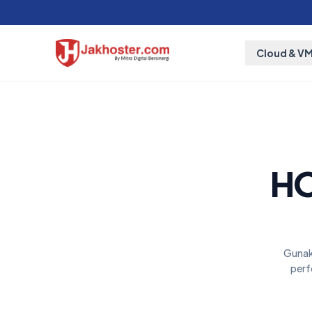
Cloud & V
HO
Gunak
perf