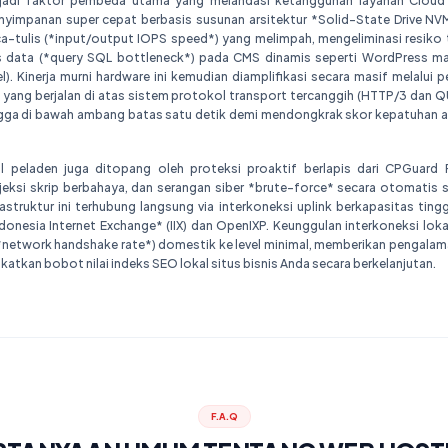
njadi faktor pembeda utama yang melandasi ketangguhan layanan Cloud 
impanan super cepat berbasis susunan arsitektur *Solid-State Drive NV
a-tulis (*input/output IOPS speed*) yang melimpah, mengeliminasi resiko
s data (*query SQL bottleneck*) pada CMS dinamis seperti WordPress ma
). Kinerja murni hardware ini kemudian diamplifikasi secara masif melalu
* yang berjalan di atas sistem protokol transport tercanggih (HTTP/3 dan
ga di bawah ambang batas satu detik demi mendongkrak skor kepatuhan a
l peladen juga ditopang oleh proteksi proaktif berlapis dari CPGuard 
jeksi skrip berbahaya, dan serangan siber *brute-force* secara otomatis s
astruktur ini terhubung langsung via interkoneksi uplink berkapasitas ting
donesia Internet Exchange* (IIX) dan OpenIXP. Keunggulan interkoneksi lok
(*network handshake rate*) domestik ke level minimal, memberikan pengalama
atkan bobot nilai indeks SEO lokal situs bisnis Anda secara berkelanjutan.
F.A.Q