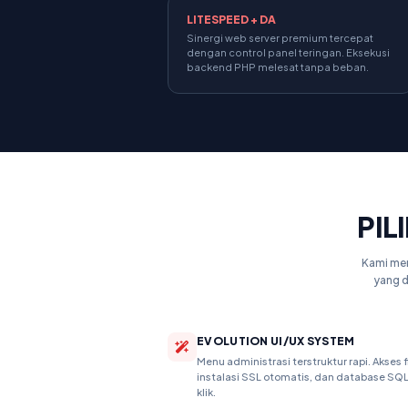
LITESPEED + DA
Sinergi web server premium tercepat
dengan control panel teringan. Eksekusi
backend PHP melesat tanpa beban.
PIL
Kami men
yang d
EVOLUTION UI/UX SYSTEM
Menu administrasi terstruktur rapi. Akses fi
instalasi SSL otomatis, dan database S
klik.