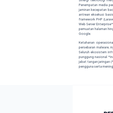
Sinergi teknologi me
Penempatan media peny
jaminan kecepatan bac
antrean eksekusi basi
framework PHP (Laravel
Web Server Enterprise
pemuatan halaman hing
Google.
Ketahanan operasiona
persebaran malware, in
Seluruh ekosistem infr
punggung nasional *In
jabat tangan jaringan 
pengguna serta meningk