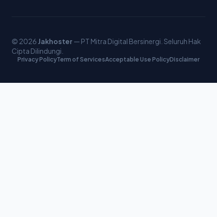
© 2026
Jakhoster
— PT Mitra Digital Bersinergi. Seluruh Hak
Cipta Dilindungi.
Privacy Policy
Term of Services
Acceptable Use Policy
Disclaimer