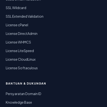
SSL Wildcard
SSL Extended Validation
License cPanel
License DirectAdmin
License WHMCS
License LiteSpeed
License CloudLinux
License Softaculous
BANTUAN & DUKUNGAN
Persyaratan Domain ID
Knowledge Base