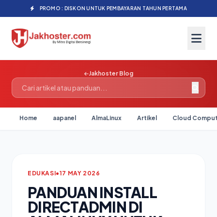
PROMO : DISKON UNTUK PEMBAYARAN TAHUN PERTAMA
Jakhoster Blog
Home
aapanel
AlmaLinux
Artikel
Cloud Comput
EDUKASI
•
17 MAY 2026
PANDUAN INSTALL
DIRECTADMIN DI