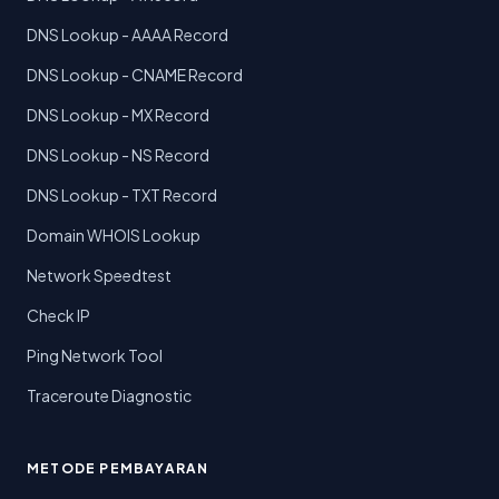
DNS Lookup - AAAA Record
DNS Lookup - CNAME Record
DNS Lookup - MX Record
DNS Lookup - NS Record
DNS Lookup - TXT Record
Domain WHOIS Lookup
Network Speedtest
Check IP
Ping Network Tool
Traceroute Diagnostic
METODE PEMBAYARAN