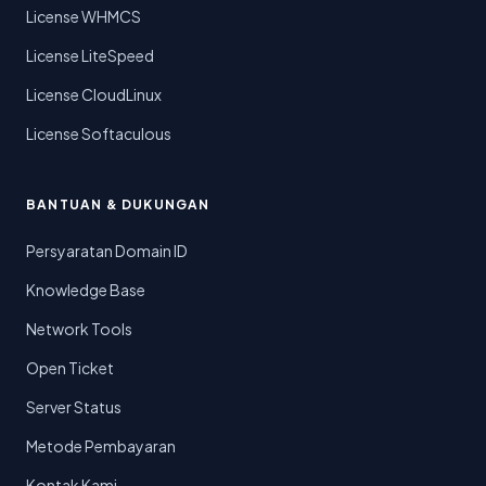
License WHMCS
License LiteSpeed
License CloudLinux
License Softaculous
BANTUAN & DUKUNGAN
Persyaratan Domain ID
Knowledge Base
Network Tools
Open Ticket
Server Status
Metode Pembayaran
Kontak Kami