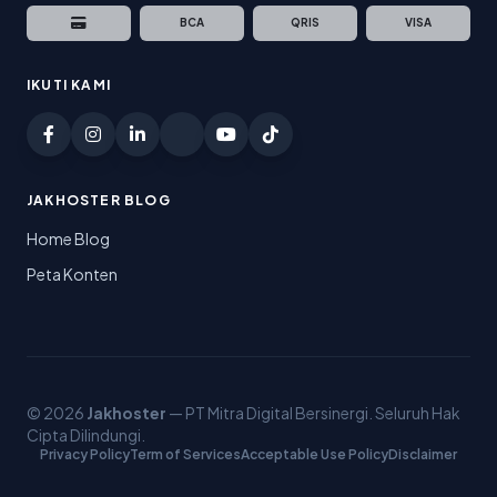
BCA
QRIS
VISA
IKUTI KAMI
JAKHOSTER BLOG
Home Blog
Peta Konten
© 2026
Jakhoster
— PT Mitra Digital Bersinergi. Seluruh Hak
Cipta Dilindungi.
Privacy Policy
Term of Services
Acceptable Use Policy
Disclaimer