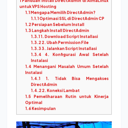
1
Panduan Install DirectAdmin di AlmaLinux
untuk VPS Hosting
1.1
Mengapa Memilih DirectAdmin?
1.1.1
Optimasi SSL di DirectAdmin CP
1.2
Persiapan Sebelum Install
1.3
Langkah Install DirectAdmin
1.3.1
1. Download Script Installasi
1.3.2
2. Ubah Permission File
1.3.3
3. Jalankan Script Installasi
1.3.4
4. Konfigurasi Awal Setelah
Instalasi
1.4
Menangani Masalah Umum Setelah
Instalasi
1.4.1
1. Tidak Bisa Mengakses
DirectAdmin
1.4.2
2. Koneksi Lambat
1.5
Pemeliharaan Rutin untuk Kinerja
Optimal
1.6
Kesimpulan