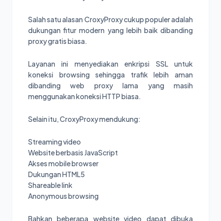
Salah satu alasan CroxyProxy cukup populer adalah
dukungan fitur modern yang lebih baik dibanding
proxy gratis biasa.
Layanan ini menyediakan enkripsi SSL untuk
koneksi browsing sehingga trafik lebih aman
dibanding web proxy lama yang masih
menggunakan koneksi HTTP biasa.
Selain itu, CroxyProxy mendukung:
Streaming video
Website berbasis JavaScript
Akses mobile browser
Dukungan HTML5
Shareable link
Anonymous browsing
Bahkan beberapa website video dapat dibuka