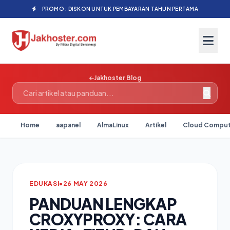
PROMO : DISKON UNTUK PEMBAYARAN TAHUN PERTAMA
Jakhoster Blog
Home
aapanel
AlmaLinux
Artikel
Cloud Comput
EDUKASI
•
26 MAY 2026
PANDUAN LENGKAP
CROXYPROXY: CARA