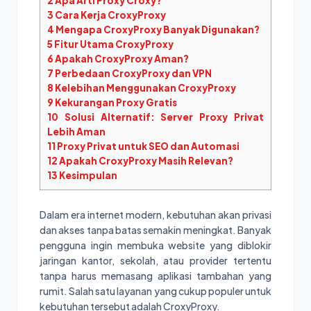
2
Apa Arti Proxy Croxy?
3
Cara Kerja CroxyProxy
4
Mengapa CroxyProxy Banyak Digunakan?
5
Fitur Utama CroxyProxy
6
Apakah CroxyProxy Aman?
7
Perbedaan CroxyProxy dan VPN
8
Kelebihan Menggunakan CroxyProxy
9
Kekurangan Proxy Gratis
10
Solusi Alternatif: Server Proxy Privat
Lebih Aman
11
Proxy Privat untuk SEO dan Automasi
12
Apakah CroxyProxy Masih Relevan?
13
Kesimpulan
Dalam era internet modern, kebutuhan akan privasi
dan akses tanpa batas semakin meningkat. Banyak
pengguna ingin membuka website yang diblokir
jaringan kantor, sekolah, atau provider tertentu
tanpa harus memasang aplikasi tambahan yang
rumit. Salah satu layanan yang cukup populer untuk
kebutuhan tersebut adalah CroxyProxy.