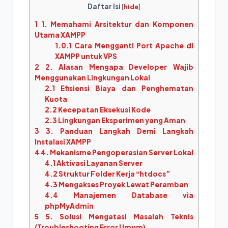
Daftar Isi
[
hide
]
1
1. Memahami Arsitektur dan Komponen
Utama XAMPP
1.0.1
Cara Mengganti Port Apache di
XAMPP untuk VPS
2
2. Alasan Mengapa Developer Wajib
Menggunakan Lingkungan Lokal
2.1
Efisiensi Biaya dan Penghematan
Kuota
2.2
Kecepatan Eksekusi Kode
2.3
Lingkungan Eksperimen yang Aman
3
3. Panduan Langkah Demi Langkah
Instalasi XAMPP
4
4. Mekanisme Pengoperasian Server Lokal
4.1
Aktivasi Layanan Server
4.2
Struktur Folder Kerja “htdocs”
4.3
Mengakses Proyek Lewat Peramban
4.4
Manajemen Database via
phpMyAdmin
5
5. Solusi Mengatasi Masalah Teknis
(Troubleshooting Error Umum)