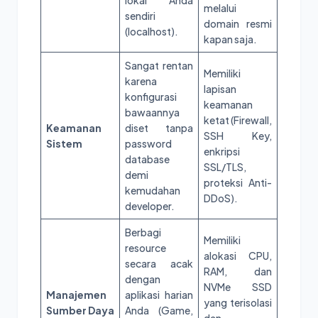
lokal Anda
melalui
sendiri
domain resmi
(localhost).
kapan saja.
Sangat rentan
Memiliki
karena
lapisan
konfigurasi
keamanan
bawaannya
ketat (Firewall,
Keamanan
diset tanpa
SSH Key,
Sistem
password
enkripsi
database
SSL/TLS,
demi
proteksi Anti-
kemudahan
DDoS).
developer.
Berbagi
Memiliki
resource
alokasi CPU,
secara acak
RAM, dan
dengan
NVMe SSD
Manajemen
aplikasi harian
yang terisolasi
Sumber Daya
Anda (Game,