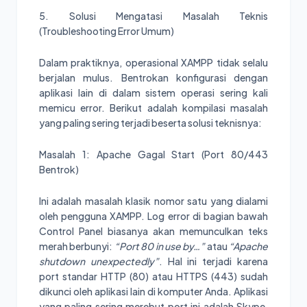
5. Solusi Mengatasi Masalah Teknis
(Troubleshooting Error Umum)
Dalam praktiknya, operasional XAMPP tidak selalu
berjalan mulus. Bentrokan konfigurasi dengan
aplikasi lain di dalam sistem operasi sering kali
memicu error. Berikut adalah kompilasi masalah
yang paling sering terjadi beserta solusi teknisnya:
Masalah 1: Apache Gagal Start (Port 80/443
Bentrok)
Ini adalah masalah klasik nomor satu yang dialami
oleh pengguna XAMPP. Log error di bagian bawah
Control Panel biasanya akan memunculkan teks
merah berbunyi:
“Port 80 in use by…”
atau
“Apache
shutdown unexpectedly”
. Hal ini terjadi karena
port standar HTTP (80) atau HTTPS (443) sudah
dikunci oleh aplikasi lain di komputer Anda. Aplikasi
yang paling sering merebut port ini adalah Skype,