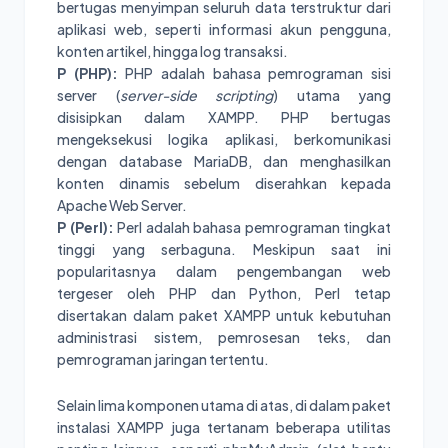
bertugas menyimpan seluruh data terstruktur dari
aplikasi web, seperti informasi akun pengguna,
konten artikel, hingga log transaksi.
P (PHP):
PHP adalah bahasa pemrograman sisi
server (
server-side scripting
) utama yang
disisipkan dalam XAMPP. PHP bertugas
mengeksekusi logika aplikasi, berkomunikasi
dengan database MariaDB, dan menghasilkan
konten dinamis sebelum diserahkan kepada
Apache Web Server.
P (Perl):
Perl adalah bahasa pemrograman tingkat
tinggi yang serbaguna. Meskipun saat ini
popularitasnya dalam pengembangan web
tergeser oleh PHP dan Python, Perl tetap
disertakan dalam paket XAMPP untuk kebutuhan
administrasi sistem, pemrosesan teks, dan
pemrograman jaringan tertentu.
Selain lima komponen utama di atas, di dalam paket
instalasi XAMPP juga tertanam beberapa utilitas