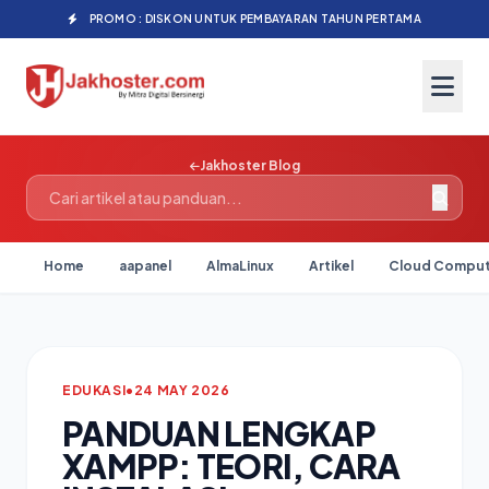
PROMO : DISKON UNTUK PEMBAYARAN TAHUN PERTAMA
Jakhoster Blog
Home
aapanel
AlmaLinux
Artikel
Cloud Comput
EDUKASI
•
24 MAY 2026
PANDUAN LENGKAP
XAMPP: TEORI, CARA