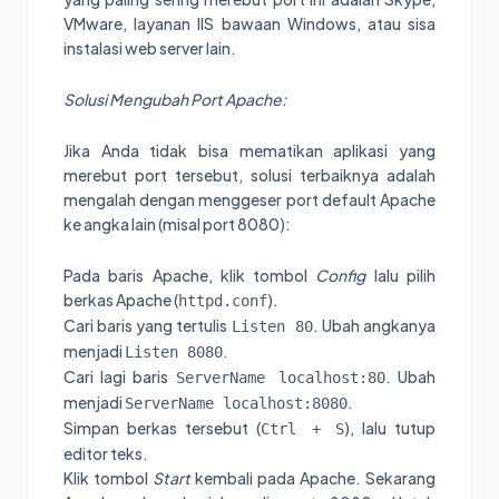
VMware, layanan IIS bawaan Windows, atau sisa
instalasi web server lain.
Solusi Mengubah Port Apache:
Jika Anda tidak bisa mematikan aplikasi yang
merebut port tersebut, solusi terbaiknya adalah
mengalah dengan menggeser port default Apache
ke angka lain (misal port 8080):
Pada baris Apache, klik tombol
Config
lalu pilih
berkas Apache (
).
httpd.conf
Cari baris yang tertulis
. Ubah angkanya
Listen 80
menjadi
.
Listen 8080
Cari lagi baris
. Ubah
ServerName localhost:80
menjadi
.
ServerName localhost:8080
Simpan berkas tersebut (
), lalu tutup
Ctrl + S
editor teks.
Klik tombol
Start
kembali pada Apache. Sekarang