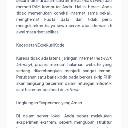
secara lokal di dalam cakram keras (
hard drive
) dan
memori RAM komputer Anda. Hal ini berarti Anda
tidak memerlukan koneksi internet sama sekali,
menghemat kuota data, dan tidak perlu
mengeluarkan biaya sewa server atau domain di
awal masa riset aplikasi.
Kecepatan Eksekusi Kode
Karena tidak ada latensi jaringan internet (
network
latency
), proses memuat halaman website yang
sedang dikembangkan menjadi sangat instan.
Perubahan satu baris kode pada berkas skrip PHP
akan langsung tercermin dalam hitungan milidetik
saat halaman localhost di-
refresh
.
Lingkungan Eksperimen yang Aman
Di dalam server lokal, Anda bebas melakukan
eksperimen ekstrem, seperti mengubah struktur