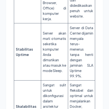
dan
Browser,
didedikasikan
Office) di
penuh untuk
komputer
website.
kerja.
Server di Data
Server akan
Center dijamin
mati otomatis
menyala
seketika
terus-
Stabilitas
komputer
menerus
Uptime
Anda
tanpa henti
dimatikan
dengan
atau masuk ke
jaminan SLA
mode Sleep.
Uptime
99.9%.
Sangat sulit
Sangat
untuk
fleksibel dan
dikonfigurasi
optimal untuk
dalam
menjalankan
Skalabilitas
arsitektur
Docker,