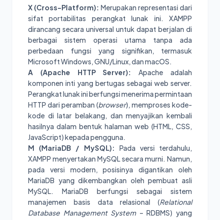
X (Cross-Platform):
Merupakan representasi dari
sifat portabilitas perangkat lunak ini. XAMPP
dirancang secara universal untuk dapat berjalan di
berbagai sistem operasi utama tanpa ada
perbedaan fungsi yang signifikan, termasuk
Microsoft Windows, GNU/Linux, dan macOS.
A (Apache HTTP Server):
Apache adalah
komponen inti yang bertugas sebagai web server.
Perangkat lunak ini berfungsi menerima permintaan
HTTP dari peramban (
browser
), memproses kode-
kode di latar belakang, dan menyajikan kembali
hasilnya dalam bentuk halaman web (HTML, CSS,
JavaScript) kepada pengguna.
M (MariaDB / MySQL):
Pada versi terdahulu,
XAMPP menyertakan MySQL secara murni. Namun,
pada versi modern, posisinya digantikan oleh
MariaDB yang dikembangkan oleh pembuat asli
MySQL. MariaDB berfungsi sebagai sistem
manajemen basis data relasional (
Relational
Database Management System
– RDBMS) yang