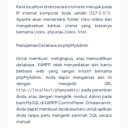
Kata
localhost
di sini secara otomatis merujuk pada
IP internal komputer Anda sendiri (127.0.0.1).
Apache akan mendeteksi folder toko-online dan
mengeksekusi berkas utama yang biasanya
bernama
atau
.
index.php
index.html
Manajemen Database via phpMyAdmin
Untuk membuat, menghapus, atau memodifikasi
database, XAMPP telah menyediakan alat bantu
berbasis web yang sangat intuitif bernama
phpMyAdmin. Anda dapat mengakses alat ini
dengan mengetik URL
pada peramban
http://localhost/phpmyadmin/
Anda, atau dengan mengklik tombol
Admin
pada
baris MySQL di XAMPP Control Panel. Di halaman ini,
Anda dapat membuat database baru untuk aplikasi
Anda tanpa perlu mengetik perintah SQL secara
manual.