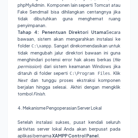
phpMyAdmin. Komponen lain seperti Tomcat atau
Fake Sendmail bisa dihilangkan centangnya jika
tidak dibutuhkan guna menghemat ruang
penyimpanan.
Tahap 4: Penentuan Direktori Utama
Secara
bawaan, sistem akan mengarahkan instalasi ke
folder
. Sangat direkomendasikan untuk
C:\xampp
tidak mengubah jalur direktori bawaan ini guna
menghindari potensi error hak akses berkas (
file
permission
) dari sistem keamanan Windows jika
ditaruh di folder seperti
. Klik
C:\Program Files
Next
dan tunggu proses ekstraksi komponen
berjalan hingga selesai. Akhiri dengan mengklik
tombol
Finish
.
4. Mekanisme Pengoperasian Server Lokal
Setelah instalasi sukses, pusat kendali seluruh
aktivitas server lokal Anda akan berpusat pada
aplikasi bernama
XAMPP Control Panel
.