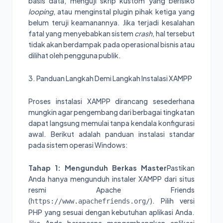
basis data, menguji skrip kustom yang berisiko
looping
, atau menginstal plugin pihak ketiga yang
belum teruji keamanannya. Jika terjadi kesalahan
fatal yang menyebabkan sistem
crash
, hal tersebut
tidak akan berdampak pada operasional bisnis atau
dilihat oleh pengguna publik.
3. Panduan Langkah Demi Langkah Instalasi XAMPP
Proses instalasi XAMPP dirancang sesederhana
mungkin agar pengembang dari berbagai tingkatan
dapat langsung memulai tanpa kendala konfigurasi
awal. Berikut adalah panduan instalasi standar
pada sistem operasi Windows:
Tahap 1: Mengunduh Berkas Master
Pastikan
Anda hanya mengunduh instaler XAMPP dari situs
resmi Apache Friends
(
). Pilih versi
https://www.apachefriends.org/
PHP yang sesuai dengan kebutuhan aplikasi Anda.