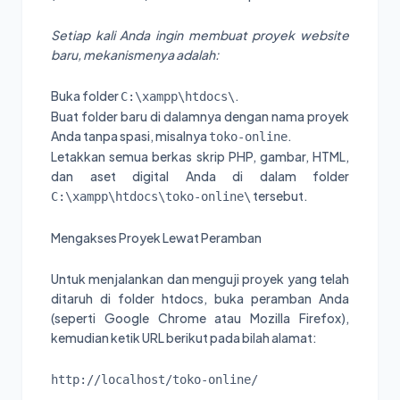
Setiap kali Anda ingin membuat proyek website
baru, mekanismenya adalah:
Buka folder
.
C:\xampp\htdocs\
Buat folder baru di dalamnya dengan nama proyek
Anda tanpa spasi, misalnya
.
toko-online
Letakkan semua berkas skrip PHP, gambar, HTML,
dan aset digital Anda di dalam folder
tersebut.
C:\xampp\htdocs\toko-online\
Mengakses Proyek Lewat Peramban
Untuk menjalankan dan menguji proyek yang telah
ditaruh di folder htdocs, buka peramban Anda
(seperti Google Chrome atau Mozilla Firefox),
kemudian ketik URL berikut pada bilah alamat:
http://localhost/toko-online/