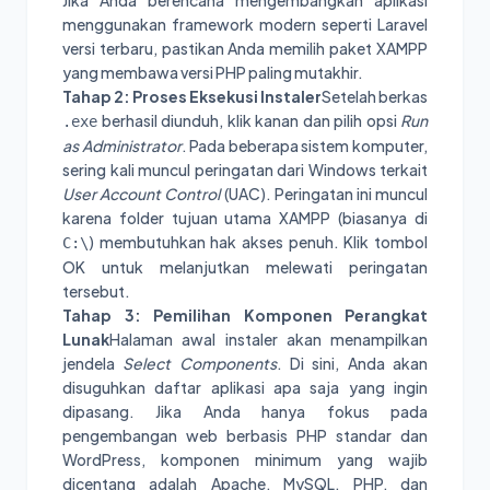
Jika Anda berencana mengembangkan aplikasi
menggunakan framework modern seperti Laravel
versi terbaru, pastikan Anda memilih paket XAMPP
yang membawa versi PHP paling mutakhir.
Tahap 2: Proses Eksekusi Instaler
Setelah berkas
berhasil diunduh, klik kanan dan pilih opsi
Run
.exe
as Administrator
. Pada beberapa sistem komputer,
sering kali muncul peringatan dari Windows terkait
User Account Control
(UAC). Peringatan ini muncul
karena folder tujuan utama XAMPP (biasanya di
) membutuhkan hak akses penuh. Klik tombol
C:\
OK untuk melanjutkan melewati peringatan
tersebut.
Tahap 3: Pemilihan Komponen Perangkat
Lunak
Halaman awal instaler akan menampilkan
jendela
Select Components
. Di sini, Anda akan
disuguhkan daftar aplikasi apa saja yang ingin
dipasang. Jika Anda hanya fokus pada
pengembangan web berbasis PHP standar dan
WordPress, komponen minimum yang wajib
dicentang adalah Apache, MySQL, PHP, dan