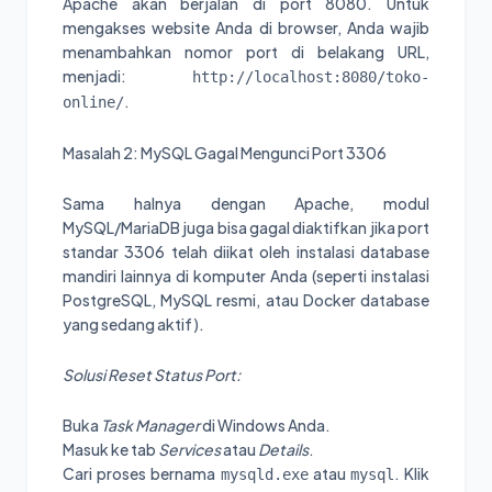
Apache akan berjalan di port 8080. Untuk
mengakses website Anda di browser, Anda wajib
menambahkan nomor port di belakang URL,
menjadi:
http://localhost:8080/toko-
.
online/
Masalah 2: MySQL Gagal Mengunci Port 3306
Sama halnya dengan Apache, modul
MySQL/MariaDB juga bisa gagal diaktifkan jika port
standar 3306 telah diikat oleh instalasi database
mandiri lainnya di komputer Anda (seperti instalasi
PostgreSQL, MySQL resmi, atau Docker database
yang sedang aktif).
Solusi Reset Status Port:
Buka
Task Manager
di Windows Anda.
Masuk ke tab
Services
atau
Details
.
Cari proses bernama
atau
. Klik
mysqld.exe
mysql