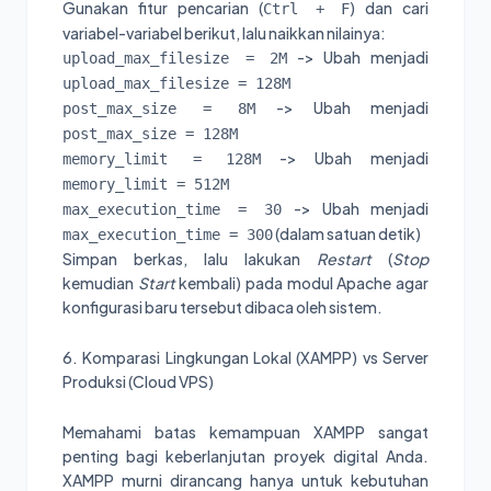
Gunakan fitur pencarian (
) dan cari
Ctrl + F
variabel-variabel berikut, lalu naikkan nilainya:
-> Ubah menjadi
upload_max_filesize = 2M
upload_max_filesize = 128M
-> Ubah menjadi
post_max_size = 8M
post_max_size = 128M
-> Ubah menjadi
memory_limit = 128M
memory_limit = 512M
-> Ubah menjadi
max_execution_time = 30
(dalam satuan detik)
max_execution_time = 300
Simpan berkas, lalu lakukan
Restart
(
Stop
kemudian
Start
kembali) pada modul Apache agar
konfigurasi baru tersebut dibaca oleh sistem.
6. Komparasi Lingkungan Lokal (XAMPP) vs Server
Produksi (Cloud VPS)
Memahami batas kemampuan XAMPP sangat
penting bagi keberlanjutan proyek digital Anda.
XAMPP murni dirancang hanya untuk kebutuhan