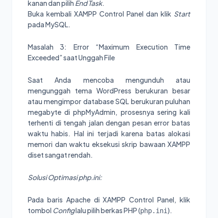
kanan dan pilih
End Task
.
Buka kembali XAMPP Control Panel dan klik
Start
pada MySQL.
Masalah 3: Error “Maximum Execution Time
Exceeded” saat Unggah File
Saat Anda mencoba mengunduh atau
mengunggah tema WordPress berukuran besar
atau mengimpor database SQL berukuran puluhan
megabyte di phpMyAdmin, prosesnya sering kali
terhenti di tengah jalan dengan pesan error batas
waktu habis. Hal ini terjadi karena batas alokasi
memori dan waktu eksekusi skrip bawaan XAMPP
diset sangat rendah.
Solusi Optimasi php.ini:
Pada baris Apache di XAMPP Control Panel, klik
tombol
Config
lalu pilih berkas PHP (
).
php.ini