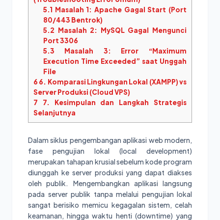
5.1
Masalah 1: Apache Gagal Start (Port
80/443 Bentrok)
5.2
Masalah 2: MySQL Gagal Mengunci
Port 3306
5.3
Masalah 3: Error “Maximum
Execution Time Exceeded” saat Unggah
File
6
6. Komparasi Lingkungan Lokal (XAMPP) vs
Server Produksi (Cloud VPS)
7
7. Kesimpulan dan Langkah Strategis
Selanjutnya
Dalam siklus pengembangan aplikasi web modern,
fase pengujian lokal (local development)
merupakan tahapan krusial sebelum kode program
diunggah ke server produksi yang dapat diakses
oleh publik. Mengembangkan aplikasi langsung
pada server publik tanpa melalui pengujian lokal
sangat berisiko memicu kegagalan sistem, celah
keamanan, hingga waktu henti (downtime) yang