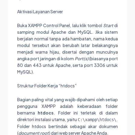
Aktivasi Layanan Server
Buka XAMPP Control Panel, lalu klik tombol
Start
di
samping modul Apache dan MySQL. Jika sistem
berjalan normal tanpa ada hambatan, nama kedua
modul tersebut akan berubah latar belakangnya
menjadi warna hijau, disertai dengan munculnya
angka port jaringan di kolom
Port(s)
(biasanya port
80 dan 443 untuk Apache, serta port 3306 untuk
MySQL).
Struktur Folder Kerja “htdocs”
Bagian paling vital yang wajib dipahami oleh setiap
pengguna XAMPP adalah keberadaan folder
bernama
htdocs
. Folder ini terletak di dalam
direktori instalasi utama, yaitu
.
C:\xampp\htdocs\
Folder htdocs bertindak sebagai akar dokumen
(
document root
) dari web server Apache Anda.