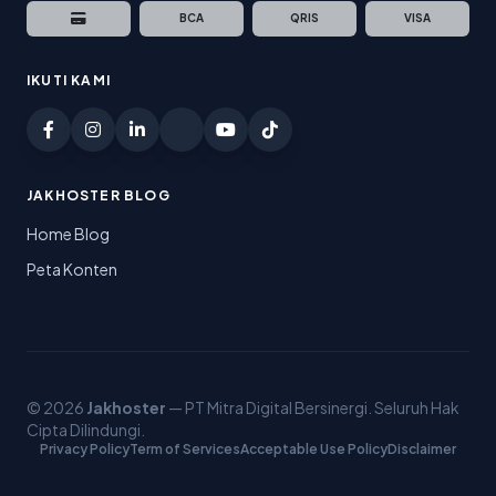
BCA
QRIS
VISA
IKUTI KAMI
JAKHOSTER BLOG
Home Blog
Peta Konten
© 2026
Jakhoster
— PT Mitra Digital Bersinergi. Seluruh Hak
Cipta Dilindungi.
Privacy Policy
Term of Services
Acceptable Use Policy
Disclaimer