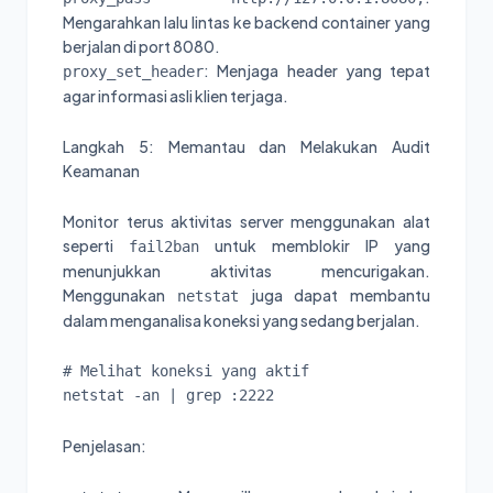
Mengarahkan lalu lintas ke backend container yang
berjalan di port 8080.
: Menjaga header yang tepat
proxy_set_header
agar informasi asli klien terjaga.
Langkah 5: Memantau dan Melakukan Audit
Keamanan
Monitor terus aktivitas server menggunakan alat
seperti
untuk memblokir IP yang
fail2ban
menunjukkan aktivitas mencurigakan.
Menggunakan
juga dapat membantu
netstat
dalam menganalisa koneksi yang sedang berjalan.
# Melihat koneksi yang aktif

netstat -an | grep :2222
Penjelasan: