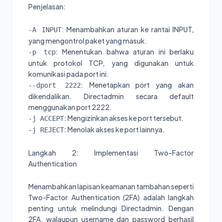
Penjelasan:
: Menambahkan aturan ke rantai INPUT,
-A INPUT
yang mengontrol paket yang masuk.
: Menentukan bahwa aturan ini berlaku
-p tcp
untuk protokol TCP, yang digunakan untuk
komunikasi pada port ini.
: Menetapkan port yang akan
--dport 2222
dikendalikan. Directadmin secara default
menggunakan port 2222.
: Mengizinkan akses ke port tersebut.
-j ACCEPT
: Menolak akses ke port lainnya.
-j REJECT
Langkah 2: Implementasi Two-Factor
Authentication
Menambahkan lapisan keamanan tambahan seperti
Two-Factor Authentication (2FA) adalah langkah
penting untuk melindungi Directadmin. Dengan
2FA, walaupun username dan password berhasil