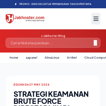
PROMO : DISKON UNTUK PEMBAYARAN TAHUN PERTAMA
Jakhoster Blog
Home
aapanel
AlmaLinux
Artikel
Cloud Comput
EDUKASI
•
27 MAY 2026
STRATEGI KEAMANAN
BRUTE FORCE