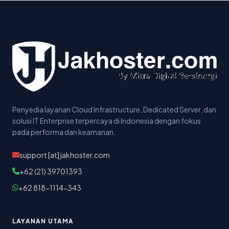
Penyedia layanan Cloud Infrastructure, Dedicated Server, dan
solusi IT Enterprise terpercaya di Indonesia dengan fokus
pada performa dan keamanan.
support [at] jakhoster.com
+62 (21) 39701393
+62 818-1114-343
LAYANAN UTAMA