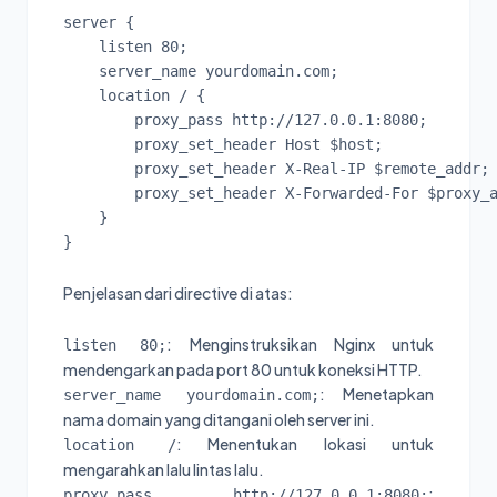
server {

    listen 80;

    server_name yourdomain.com;

    location / {

        proxy_pass http://127.0.0.1:8080;

        proxy_set_header Host $host;

        proxy_set_header X-Real-IP $remote_addr;

        proxy_set_header X-Forwarded-For $proxy_a
    }

}
Penjelasan dari directive di atas:
: Menginstruksikan Nginx untuk
listen 80;
mendengarkan pada port 80 untuk koneksi HTTP.
: Menetapkan
server_name yourdomain.com;
nama domain yang ditangani oleh server ini.
: Menentukan lokasi untuk
location /
mengarahkan lalu lintas lalu.
:
proxy_pass http://127.0.0.1:8080;