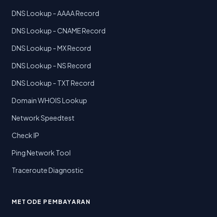
DNS Lookup - AAAA Record
DNS Lookup - CNAME Record
DNS Lookup - MX Record
DNS Lookup - NS Record
DNS Lookup - TXT Record
Domain WHOIS Lookup
Network Speedtest
Check IP
Ping Network Tool
Traceroute Diagnostic
METODE PEMBAYARAN