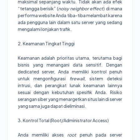
maksimal sepanjang waktu. Tidak akan ada efek
“tetangga berisik” (
noisy neighbor effect
) di mana
performa website Anda tiba-tiba melambat karena
ada pengguna lain dalam satu server yang sedang
mengalami lonjakan trafik.
2. Keamanan Tingkat Tinggi
Keamanan adalah prioritas utama, terutama bagi
bisnis yang menangani data sensitif. Dengan
dedicated server, Anda memiliki kontrol penuh
untuk mengonfigurasi
firewall
, sistem deteksi
intrusi, dan perangkat lunak keamanan lainnya
sesuai dengan kebutuhan spesifik Anda. Risiko
serangan siber yang menargetkan situs lain di server
yang sama juga dapat dieliminasi.
3. Kontrol Total (Root/Administrator Access)
Anda memiliki akses
root
penuh pada server