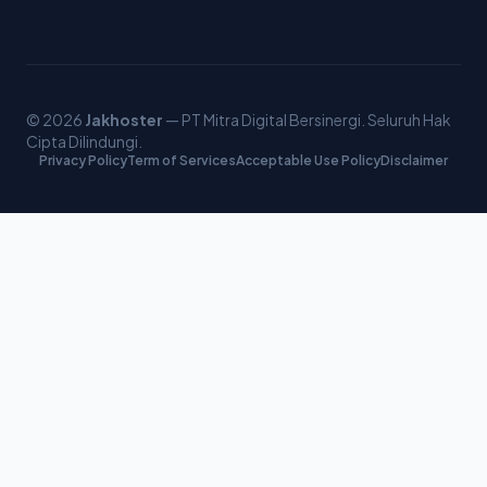
© 2026
Jakhoster
— PT Mitra Digital Bersinergi. Seluruh Hak
Cipta Dilindungi.
Privacy Policy
Term of Services
Acceptable Use Policy
Disclaimer