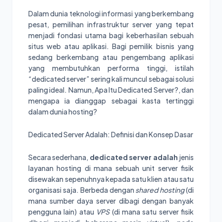
Dalam dunia teknologi informasi yang berkembang
pesat, pemilihan infrastruktur server yang tepat
menjadi fondasi utama bagi keberhasilan sebuah
situs web atau aplikasi. Bagi pemilik bisnis yang
sedang berkembang atau pengembang aplikasi
yang membutuhkan performa tinggi, istilah
“dedicated server” sering kali muncul sebagai solusi
paling ideal. Namun, Apa Itu Dedicated Server?, dan
mengapa ia dianggap sebagai kasta tertinggi
dalam dunia hosting?
Dedicated Server Adalah: Definisi dan Konsep Dasar
Secara sederhana,
dedicated server adalah
jenis
layanan hosting di mana sebuah unit server fisik
disewakan sepenuhnya kepada satu klien atau satu
organisasi saja. Berbeda dengan
shared hosting
(di
mana sumber daya server dibagi dengan banyak
pengguna lain) atau
VPS
(di mana satu server fisik