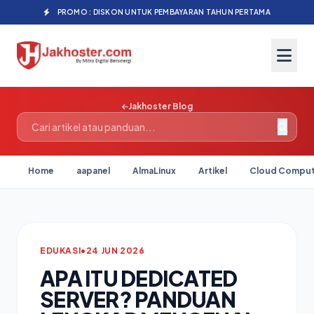
PROMO : DISKON UNTUK PEMBAYARAN TAHUN PERTAMA
Jakhoster Blog
Home
aapanel
AlmaLinux
Artikel
Cloud Comput
EDUKASI
•
24 JUN 2026
APA ITU DEDICATED
SERVER? PANDUAN