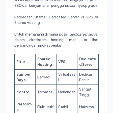
SEO dan kenyamanan pengguna, saatnya upgrade.
Perbedaan Utama: Dedicated Server vs VPS vs
Shared Hosting
Untuk memahami di mana posisi
dedicated server
dalam ekosistem hosting, mari kita lihat
perbandingan ringkas berikut:
Shared
Dedicate
Fitur
VPS
Hosting
d Server
Sumber
Virtualisas
Dedikasi
Berbagi
Daya
i
Penuh
Sangat
Kontrol
Terbatas
Menengah
Tinggi
Perform
Fluktuatif
Stabil
Maksimal
a