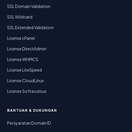
SSL Domain Validation
SSL Wildcard
SSL Extended Validation
License cPanel
License DirectAdmin
License WHMCS
License LiteSpeed
License CloudLinux
License Softaculous
BANTUAN & DUKUNGAN
Persyaratan Domain ID