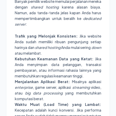
Banyak pemilik website memulai perjalanan mereka
dengan
shared hosting
karena alasan biaya.
Namun, ada tanda-tanda jelas kapan Anda harus
mempertimbangkan untuk beralih ke
dedicated
server
:
Trafik yang Melonjak Konsisten:
Jika website
Anda sudah memiliki ribuan pengunjung setiap
harinya dan
shared hosting
Anda mulai sering
down
atau melambat.
Kebutuhan Keamanan Data yang Ketat:
Jika
Anda menyimpan data pelanggan, transaksi
pembayaran, atau informasi rahasia lainnya yang
membutuhkan regulasi keamanan tinggi.
Menjalankan Aplikasi Berat:
Misalnya aplikasi
enterprise
, game server, aplikasi
streaming
video,
atau
big data processing
yang membutuhkan
komputasi berat.
Waktu Muat (Load Time) yang Lambat:
Kecepatan adalah kunci konversi. Jika performa
server Anda sudah tidak mampu mengejar tuntutan