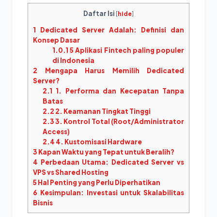
Daftar Isi
[
hide
]
1
Dedicated Server Adalah: Definisi dan
Konsep Dasar
1.0.1
5 Aplikasi Fintech paling populer
di Indonesia
2
Mengapa Harus Memilih Dedicated
Server?
2.1
1. Performa dan Kecepatan Tanpa
Batas
2.2
2. Keamanan Tingkat Tinggi
2.3
3. Kontrol Total (Root/Administrator
Access)
2.4
4. Kustomisasi Hardware
3
Kapan Waktu yang Tepat untuk Beralih?
4
Perbedaan Utama: Dedicated Server vs
VPS vs Shared Hosting
5
Hal Penting yang Perlu Diperhatikan
6
Kesimpulan: Investasi untuk Skalabilitas
Bisnis