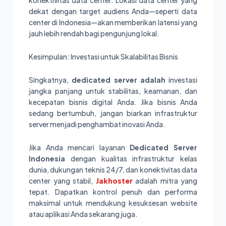
konektivitas data center. Lokasi data center yang
dekat dengan target audiens Anda—seperti data
center di Indonesia—akan memberikan latensi yang
jauh lebih rendah bagi pengunjung lokal.
Kesimpulan: Investasi untuk Skalabilitas Bisnis
Singkatnya,
dedicated server adalah
investasi
jangka panjang untuk stabilitas, keamanan, dan
kecepatan bisnis digital Anda. Jika bisnis Anda
sedang bertumbuh, jangan biarkan infrastruktur
server menjadi penghambat inovasi Anda.
Jika Anda mencari layanan
Dedicated Server
Indonesia
dengan kualitas infrastruktur kelas
dunia, dukungan teknis 24/7, dan konektivitas data
center yang stabil,
Jakhoster
adalah mitra yang
tepat. Dapatkan kontrol penuh dan performa
maksimal untuk mendukung kesuksesan website
atau aplikasi Anda sekarang juga.