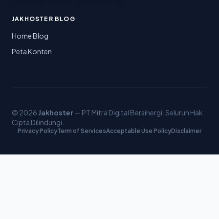
JAKHOSTER BLOG
Home Blog
Peta Konten
© 2026
Jakhoster
— PT Mitra Digital Bersinergi. Seluruh Hak
Cipta Dilindungi.
Privacy Policy
Term of Services
Acceptable Use Policy
Disclaimer