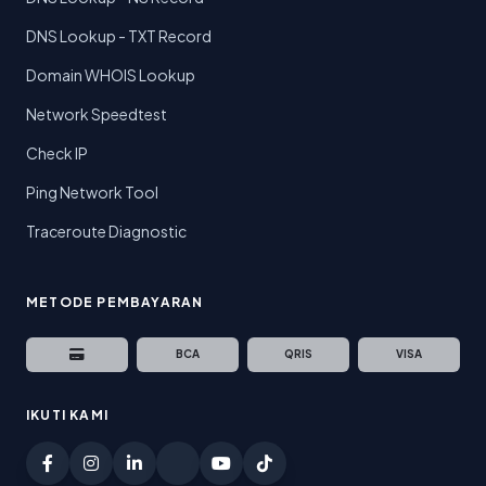
DNS Lookup - TXT Record
Domain WHOIS Lookup
Network Speedtest
Check IP
Ping Network Tool
Traceroute Diagnostic
METODE PEMBAYARAN
BCA
QRIS
VISA
IKUTI KAMI