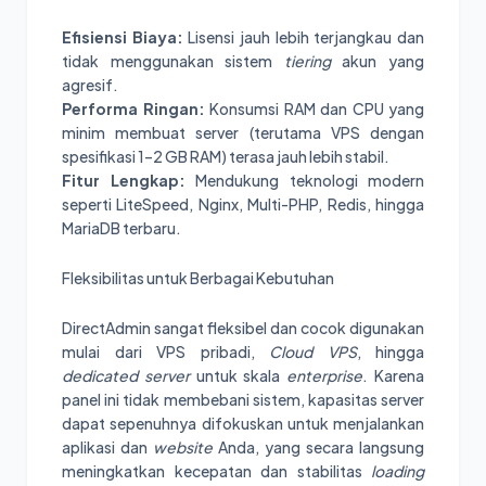
Efisiensi Biaya:
Lisensi jauh lebih terjangkau dan
tidak menggunakan sistem
tiering
akun yang
agresif.
Performa Ringan:
Konsumsi RAM dan CPU yang
minim membuat server (terutama VPS dengan
spesifikasi 1–2 GB RAM) terasa jauh lebih stabil.
Fitur Lengkap:
Mendukung teknologi modern
seperti LiteSpeed, Nginx, Multi-PHP, Redis, hingga
MariaDB terbaru.
Fleksibilitas untuk Berbagai Kebutuhan
DirectAdmin sangat fleksibel dan cocok digunakan
mulai dari VPS pribadi,
Cloud VPS
, hingga
dedicated server
untuk skala
enterprise
. Karena
panel ini tidak membebani sistem, kapasitas server
dapat sepenuhnya difokuskan untuk menjalankan
aplikasi dan
website
Anda, yang secara langsung
meningkatkan kecepatan dan stabilitas
loading