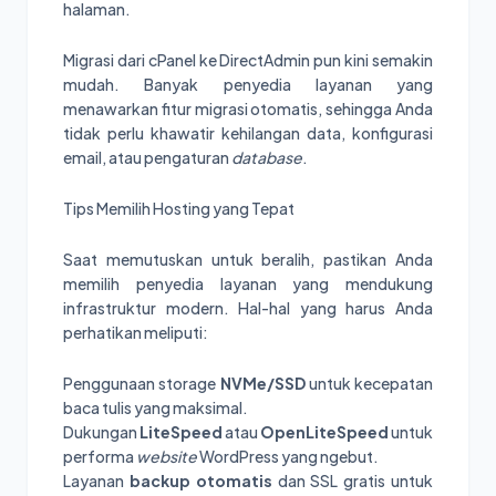
halaman.
Migrasi dari cPanel ke DirectAdmin pun kini semakin
mudah. Banyak penyedia layanan yang
menawarkan fitur migrasi otomatis, sehingga Anda
tidak perlu khawatir kehilangan data, konfigurasi
email, atau pengaturan
database
.
Tips Memilih Hosting yang Tepat
Saat memutuskan untuk beralih, pastikan Anda
memilih penyedia layanan yang mendukung
infrastruktur modern. Hal-hal yang harus Anda
perhatikan meliputi:
Penggunaan storage
NVMe/SSD
untuk kecepatan
baca tulis yang maksimal.
Dukungan
LiteSpeed
atau
OpenLiteSpeed
untuk
performa
website
WordPress yang ngebut.
Layanan
backup otomatis
dan SSL gratis untuk