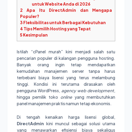
untuk Website Anda di 2026
2
Apa Itu DirectAdmin dan Mengapa
Populer?
3
Fleksibilitas untuk Berbagai Kebutuhan
4
Tips Memilih Hosting yang Tepat
5
Kesimpulan
Istilah “cPanel murah” kini menjadi salah satu
pencarian populer di kalangan pengguna hosting.
Banyak orang ingin tetap mendapatkan
kemudahan manajemen server tanpa harus
terbebani biaya lisensi yang terus melambung
tinggi. Kondisi ini terutama dirasakan oleh
pengguna WordPress,
agency web development
,
hingga pemilik toko
online
yang membutuhkan
panel manajemen praktis namun tetap ekonomis.
Di tengah kenaikan harga lisensi global,
DirectAdmin
kini muncul sebagai solusi utama
yang menawarkan efisiensi biaya sekaligus