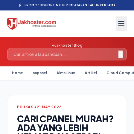
PROMO : DISKON UNTUK PEMBAYARAN TAHUN PERTAMA
Jakhoster Blog
Home
aapanel
AlmaLinux
Artikel
Cloud Comput
EDUKASI
•
21 MAY 2026
CARI CPANEL MURAH?
ADA YANG LEBIH