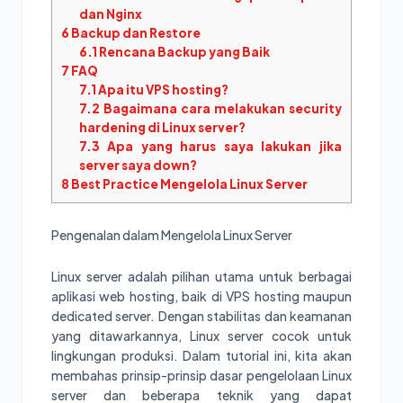
dan Nginx
6
Backup dan Restore
6.1
Rencana Backup yang Baik
7
FAQ
7.1
Apa itu VPS hosting?
7.2
Bagaimana cara melakukan security
hardening di Linux server?
7.3
Apa yang harus saya lakukan jika
server saya down?
8
Best Practice Mengelola Linux Server
Pengenalan dalam Mengelola Linux Server
Linux server adalah pilihan utama untuk berbagai
aplikasi web hosting, baik di VPS hosting maupun
dedicated server. Dengan stabilitas dan keamanan
yang ditawarkannya, Linux server cocok untuk
lingkungan produksi. Dalam tutorial ini, kita akan
membahas prinsip-prinsip dasar pengelolaan Linux
server dan beberapa teknik yang dapat