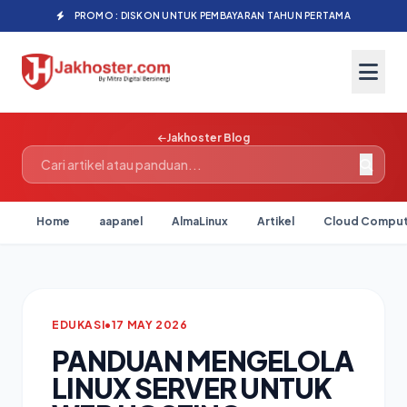
PROMO : DISKON UNTUK PEMBAYARAN TAHUN PERTAMA
Jakhoster Blog
Home
aapanel
AlmaLinux
Artikel
Cloud Comput
EDUKASI
•
17 MAY 2026
PANDUAN MENGELOLA
LINUX SERVER UNTUK