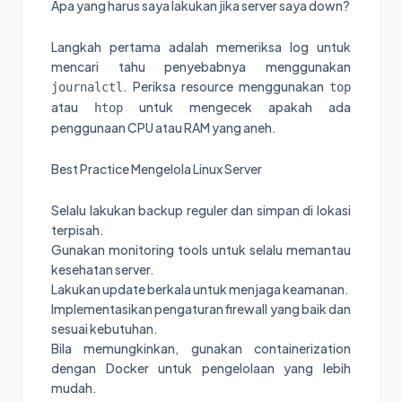
Apa yang harus saya lakukan jika server saya down?
Langkah pertama adalah memeriksa log untuk
mencari tahu penyebabnya menggunakan
. Periksa resource menggunakan
journalctl
top
atau
untuk mengecek apakah ada
htop
penggunaan CPU atau RAM yang aneh.
Best Practice Mengelola Linux Server
Selalu lakukan backup reguler dan simpan di lokasi
terpisah.
Gunakan monitoring tools untuk selalu memantau
kesehatan server.
Lakukan update berkala untuk menjaga keamanan.
Implementasikan pengaturan firewall yang baik dan
sesuai kebutuhan.
Bila memungkinkan, gunakan containerization
dengan Docker untuk pengelolaan yang lebih
mudah.