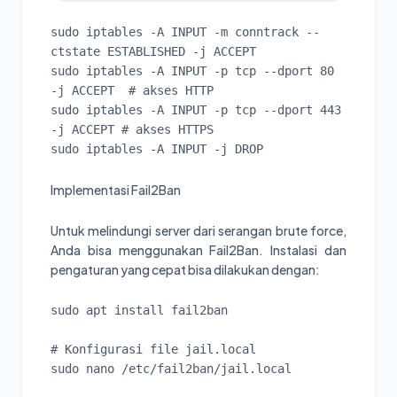
sudo iptables -A INPUT -m conntrack --
ctstate ESTABLISHED -j ACCEPT

sudo iptables -A INPUT -p tcp --dport 80 
-j ACCEPT  # akses HTTP

sudo iptables -A INPUT -p tcp --dport 443 
-j ACCEPT # akses HTTPS

Implementasi Fail2Ban
Untuk melindungi server dari serangan brute force,
Anda bisa menggunakan Fail2Ban. Instalasi dan
pengaturan yang cepat bisa dilakukan dengan:
sudo apt install fail2ban

# Konfigurasi file jail.local

sudo nano /etc/fail2ban/jail.local
