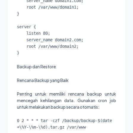
    server_name domain1.com;

    root /var/www/domain1;

}

server {

    listen 80;

    server_name domain2.com;

    root /var/www/domain2;

Backup dan Restore
Rencana Backup yang Baik
Penting untuk memiliki rencana backup untuk
mencegah kehilangan data. Gunakan cron job
untuk melakukan backup secara otomatis:
0 2 * * * tar -czf /backup/backup-$(date 