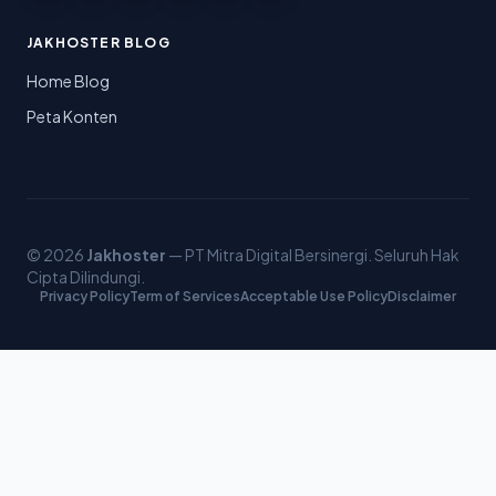
JAKHOSTER BLOG
Home Blog
Peta Konten
© 2026
Jakhoster
— PT Mitra Digital Bersinergi. Seluruh Hak
Cipta Dilindungi.
Privacy Policy
Term of Services
Acceptable Use Policy
Disclaimer