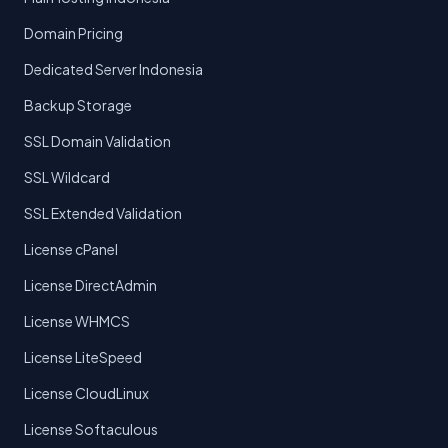
Domain Pricing
Dedicated Server Indonesia
Backup Storage
SSL Domain Validation
SSL Wildcard
SSL Extended Validation
License cPanel
License DirectAdmin
License WHMCS
License LiteSpeed
License CloudLinux
License Softaculous