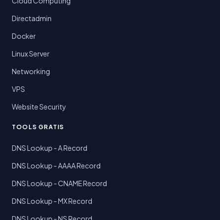
Cloud Computing
Directadmin
Docker
Linux Server
Networking
VPS
Website Security
TOOLS GRATIS
DNS Lookup - A Record
DNS Lookup - AAAA Record
DNS Lookup - CNAME Record
DNS Lookup - MX Record
DNS Lookup - NS Record