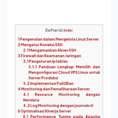
Daftar Isi
[
hide
]
1
Pengenalan dalam Mengelola Linux Server
2
Mengatur Koneksi SSH
2.1
Mengamankan Akses SSH
3
Firewall dan Keamanan Jaringan
3.1
Pengaturan Iptables
3.1.1
Panduan Lengkap Memilih dan
Mengonfigurasi Cloud VPS Linux untuk
Server Produksi
3.2
Implementasi Fail2Ban
4
Monitoring dan Pemeliharaan Server
4.1
Resource Monitoring dengan
Netdata
4.2
Log Monitoring dengan journalctl
5
Optimalisasi Kinerja Server
5.1
Performance Tuning pada Apache