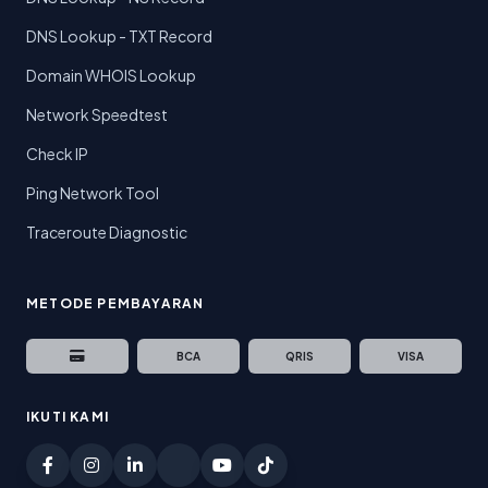
DNS Lookup - TXT Record
Domain WHOIS Lookup
Network Speedtest
Check IP
Ping Network Tool
Traceroute Diagnostic
METODE PEMBAYARAN
BCA
QRIS
VISA
IKUTI KAMI