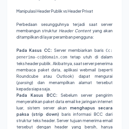
Manipulasi Header Publik vs Header Privat
Perbedaan sesungguhnya terjadi saat server
membangun struktur
Header Content
yang akan
ditampilkan di layar peramban pengguna:
Pada Kasus CC:
Server membiarkan baris
Cc:
tetap utuh di dalam
penerima-cc@domain.com
teks header publik. Akibatnya, saat server penerima
membaca paket data, aplikasi webmail (seperti
Roundcube atau Outlook) dapat mengurai
(
parsing
) dan menampilkan alamat tersebut
kepada siapa saja.
Pada Kasus BCC:
Sebelum server pengirim
menyerahkan paket data email ke jaringan internet
luar, sistem server akan
menghapus secara
paksa (strip down)
baris informasi BCC dari
struktur teks header. Server tujuan menerima email
tersebut dengan header yang bersih, hanya