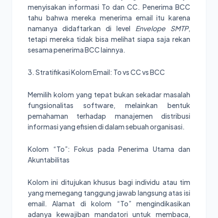
menyisakan informasi To dan CC. Penerima BCC
tahu bahwa mereka menerima email itu karena
namanya didaftarkan di level
Envelope SMTP
,
tetapi mereka tidak bisa melihat siapa saja rekan
sesama penerima BCC lainnya.
3. Stratifikasi Kolom Email: To vs CC vs BCC
Memilih kolom yang tepat bukan sekadar masalah
fungsionalitas software, melainkan bentuk
pemahaman terhadap manajemen distribusi
informasi yang efisien di dalam sebuah organisasi.
Kolom “To”: Fokus pada Penerima Utama dan
Akuntabilitas
Kolom ini ditujukan khusus bagi individu atau tim
yang memegang tanggung jawab langsung atas isi
email. Alamat di kolom “To” mengindikasikan
adanya kewajiban mandatori untuk membaca,