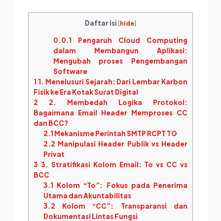
Daftar Isi
[
hide
]
0.0.1
Pengaruh Cloud Computing
dalam Membangun Aplikasi:
Mengubah proses Pengembangan
Software
1
1. Menelusuri Sejarah: Dari Lembar Karbon
Fisik ke Era Kotak Surat Digital
2
2. Membedah Logika Protokol:
Bagaimana Email Header Memproses CC
dan BCC?
2.1
Mekanisme Perintah SMTP RCPT TO
2.2
Manipulasi Header Publik vs Header
Privat
3
3. Stratifikasi Kolom Email: To vs CC vs
BCC
3.1
Kolom “To”: Fokus pada Penerima
Utama dan Akuntabilitas
3.2
Kolom “CC”: Transparansi dan
Dokumentasi Lintas Fungsi