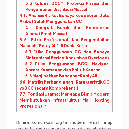
3.3
Kolom “BCC”: Proteksi Privasi dan
Pengamanan Distribusi Massal
4
4. Analisis Risiko: Bahaya Kebocoran Data
Akibat Salah Menggunakan CC
4.1
Dampak Buruk dari Kebocoran
Alamat Email Massal:
5
5. Etika Profesional dan Pengendalian
Masalah “Reply All” di Dunia Kerja
5.1
Etika Penggunaan CC dan Bahaya
Sinkronisasi Berlebihan (Inbox Overload)
5.2
Etika Penggunaan BCC: Navigasi
Antara Keamanan dan Politik Kantor
5.3
Menjinakkan Bencana “Reply All”
6
6. Matriks Perbandingan: Karakteristik CC
vs BCC secara Komprehensif
7
7. Fondasi Utama: Mengapa Bisnis Modern
Membutuhkan Infrastruktur Mail Hosting
Profesional?
Di era komunikasi digital modern, email tetap
menjadi tulang punggung utama dalam ekosistem