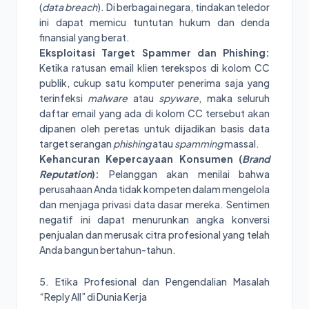
(
data breach
). Di berbagai negara, tindakan teledor
ini dapat memicu tuntutan hukum dan denda
finansial yang berat.
Eksploitasi Target Spammer dan Phishing:
Ketika ratusan email klien terekspos di kolom CC
publik, cukup satu komputer penerima saja yang
terinfeksi
malware
atau
spyware
, maka seluruh
daftar email yang ada di kolom CC tersebut akan
dipanen oleh peretas untuk dijadikan basis data
target serangan
phishing
atau
spamming
massal.
Kehancuran Kepercayaan Konsumen (
Brand
Reputation
):
Pelanggan akan menilai bahwa
perusahaan Anda tidak kompeten dalam mengelola
dan menjaga privasi data dasar mereka. Sentimen
negatif ini dapat menurunkan angka konversi
penjualan dan merusak citra profesional yang telah
Anda bangun bertahun-tahun.
5. Etika Profesional dan Pengendalian Masalah
“Reply All” di Dunia Kerja