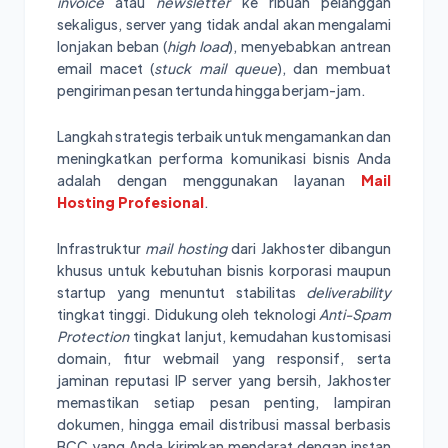
invoice
atau
newsletter
ke ribuan pelanggan
sekaligus, server yang tidak andal akan mengalami
lonjakan beban (
high load
), menyebabkan antrean
email macet (
stuck mail queue
), dan membuat
pengiriman pesan tertunda hingga berjam-jam.
Langkah strategis terbaik untuk mengamankan dan
meningkatkan performa komunikasi bisnis Anda
adalah dengan menggunakan layanan
Mail
Hosting Profesional
.
Infrastruktur
mail hosting
dari Jakhoster dibangun
khusus untuk kebutuhan bisnis korporasi maupun
startup yang menuntut stabilitas
deliverability
tingkat tinggi. Didukung oleh teknologi
Anti-Spam
Protection
tingkat lanjut, kemudahan kustomisasi
domain, fitur webmail yang responsif, serta
jaminan reputasi IP server yang bersih, Jakhoster
memastikan setiap pesan penting, lampiran
dokumen, hingga email distribusi massal berbasis
BCC yang Anda kirimkan mendarat dengan instan