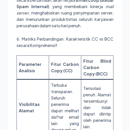
secara bersamaan, akan terjadi
Email Loop (Badai
Spam Internal)
yang membebani kinerja
mail
server
, menghabiskan ruang penyimpanan server,
dan menurunkan produktivitas seluruh karyawan
perusahaan dalam satu hari penuh.
6. Matriks Perbandingan: Karakteristik CC vs BCC
secara Komprehensif
Fitur Blind
Parameter
Fitur Carbon
Carbon
Analisis
Copy (CC)
Copy (BCC)
Terbuka
Terisolasi
transparan.
penuh. Alamat
Seluruh
tersembunyi
Visibilitas
penerima
dan tidak
Alamat
dapat melihat
dapat diintip
daftar email
oleh penerima
lain yang
lain.
dicantumkan.