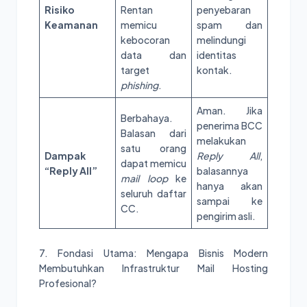
Risiko
Rentan
penyebaran
Keamanan
memicu
spam dan
kebocoran
melindungi
data dan
identitas
target
kontak.
phishing
.
Aman. Jika
Berbahaya.
penerima BCC
Balasan dari
melakukan
satu orang
Dampak
Reply All
,
dapat memicu
“Reply All”
balasannya
mail loop
ke
hanya akan
seluruh daftar
sampai ke
CC.
pengirim asli.
7. Fondasi Utama: Mengapa Bisnis Modern
Membutuhkan Infrastruktur Mail Hosting
Profesional?