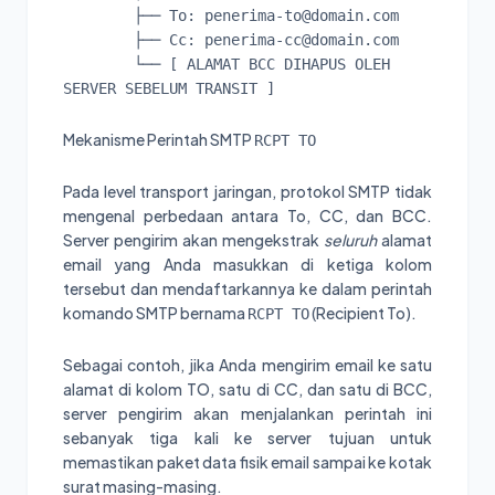
        ├── To: penerima-to@domain.com

        ├── Cc: penerima-cc@domain.com

        └── [ ALAMAT BCC DIHAPUS OLEH 
Mekanisme Perintah SMTP
RCPT TO
Pada level transport jaringan, protokol SMTP tidak
mengenal perbedaan antara To, CC, dan BCC.
Server pengirim akan mengekstrak
seluruh
alamat
email yang Anda masukkan di ketiga kolom
tersebut dan mendaftarkannya ke dalam perintah
komando SMTP bernama
(Recipient To).
RCPT TO
Sebagai contoh, jika Anda mengirim email ke satu
alamat di kolom TO, satu di CC, dan satu di BCC,
server pengirim akan menjalankan perintah ini
sebanyak tiga kali ke server tujuan untuk
memastikan paket data fisik email sampai ke kotak
surat masing-masing.