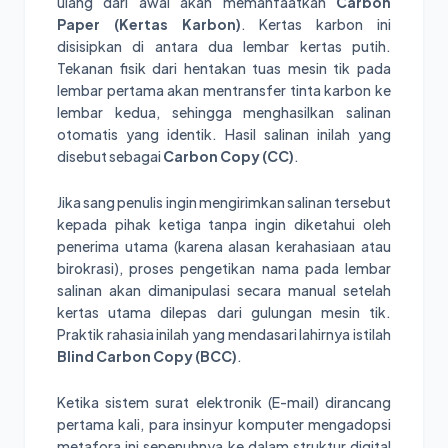
ulang dari awal akan memanfaatkan
Carbon
Paper (Kertas Karbon)
. Kertas karbon ini
disisipkan di antara dua lembar kertas putih.
Tekanan fisik dari hentakan tuas mesin tik pada
lembar pertama akan mentransfer tinta karbon ke
lembar kedua, sehingga menghasilkan salinan
otomatis yang identik. Hasil salinan inilah yang
disebut sebagai
Carbon Copy (CC)
.
Jika sang penulis ingin mengirimkan salinan tersebut
kepada pihak ketiga tanpa ingin diketahui oleh
penerima utama (karena alasan kerahasiaan atau
birokrasi), proses pengetikan nama pada lembar
salinan akan dimanipulasi secara manual setelah
kertas utama dilepas dari gulungan mesin tik.
Praktik rahasia inilah yang mendasari lahirnya istilah
Blind Carbon Copy (BCC)
.
Ketika sistem surat elektronik (E-mail) dirancang
pertama kali, para insinyur komputer mengadopsi
metafora ini sepenuhnya ke dalam struktur digital