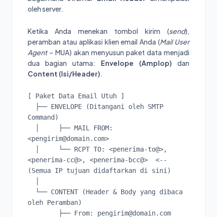
oleh server.
Ketika Anda menekan tombol kirim (
send
),
peramban atau aplikasi klien email Anda (
Mail User
Agent
– MUA) akan menyusun paket data menjadi
dua bagian utama:
Envelope (Amplop)
dan
Content (Isi/Header)
.
[ Paket Data Email Utuh ]

  ├── ENVELOPE (Ditangani oleh SMTP 
Command)

  │     ├── MAIL FROM: 
<pengirim@domain.com>

  │     └── RCPT TO: <penerima-to@>, 
<penerima-cc@>, <penerima-bcc@>  <-- 
(Semua IP tujuan didaftarkan di sini)

  │

  └── CONTENT (Header & Body yang dibaca 
oleh Peramban)

        ├── From: pengirim@domain.com
