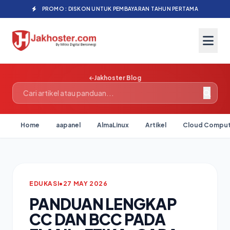
PROMO : DISKON UNTUK PEMBAYARAN TAHUN PERTAMA
Jakhoster Blog
Home
aapanel
AlmaLinux
Artikel
Cloud Comput
EDUKASI
•
27 MAY 2026
PANDUAN LENGKAP
CC DAN BCC PADA