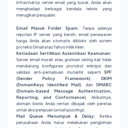
infrastruktur server email yang buruk, Anda akan
menghadapi berbagai kendala teknis yang
merugikan penjualan:
Email Masuk Folder Spam:
Tanpa adanya
reputasi IP server yang bersih, email penawaran
harga Anda akan otomatis diblokir oleh sistem
proteksi Gmail atau Yahoo milik klien.
Ketiadaan Sertifikasi Autentikasi Keamanan:
Server email murah atau gratisan sering kali tidak
mendukung konfigurasi protokol enkripsi dan
validasi anti-pemalsuan mutakhir seperti
SPF
(Sender Policy Framework)
,
DKIM
(DomainKeys Identified Mail)
, dan
DMARC
(Domain-based Message Authentication,
Reporting, and Conformance)
. Akibatnya,
domain bisnis Anda rentan dibajak oleh peretas
untuk aksi penipuan (
email spoofing
).
Mail Queue Menumpuk & Delay:
Ketika
perusahaan Anda harus melakukan pengiriman