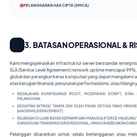
PELANGGARAN HAK CIPTA (DMCA)
3. BATASAN OPERASIONAL & R
Kami mengoperasikan infrastruktur server berstandar enterpris
SLA (Service Level Agreement) network uptime mencapai 99%. N
global dan perangkat keras komputasi yang dapat mengalami ano
atas kerugian finansial, penurunan performa bisnis, atau hilan
KESALAHAN KONFIGURASI ROOT, MODIFIKASI SCRIPT, ATA
PELANGGAN.
KEGIATAN INTRUSI TANPA IZIN OLEH PIHAK KETIGA YANG MENG
(HACKING/DEFACEMENT).
KEJADIAN DI LUAR BATAS KEMAMPUAN MANUSIA (FORCE MAJEURE)
GANGGUAN TRANSMISI DAYA REGIONAL, HINGGA KEBIJAKAN DARU
Pelanggan disarankan untuk selalu berlangganan atau me