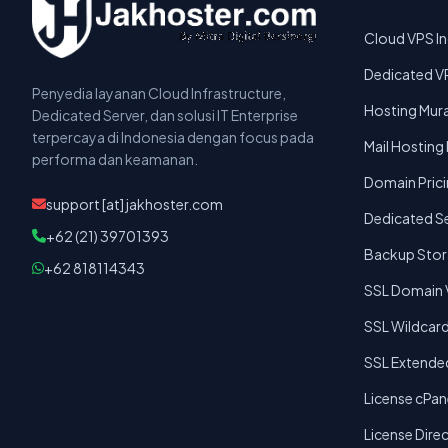
Cloud VPS I
Dedicated V
Penyedia layanan Cloud Infrastructure,
Hosting Mura
Dedicated Server, dan solusi IT Enterprise
terpercaya di Indonesia dengan focus pada
Mail Hosting
performa dan keamanan.
Domain Pric
support [at] jakhoster.com
Dedicated Se
+62 (21) 39701393
Backup Sto
+62 818114343
SSL Domain V
SSL Wildcar
SSL Extended
License cPan
License Dire