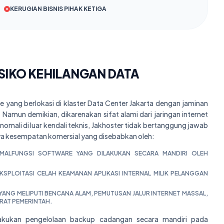
KERUGIAN BISNIS PIHAK KETIGA
ISIKO KEHILANGAN DATA
e yang berlokasi di klaster Data Center Jakarta dengan jaminan
amun demikian, dikarenakan sifat alami dari jaringan internet
mali di luar kendali teknis, Jakhoster tidak bertanggung jawab
gnya kesempatan komersial yang disebabkan oleh:
U MALFUNGSI SOFTWARE YANG DILAKUKAN SECARA MANDIRI OLEH
EKSPLOITASI CELAH KEAMANAN APLIKASI INTERNAL MILIK PELANGGAN
 YANG MELIPUTI BENCANA ALAM, PEMUTUSAN JALUR INTERNET MASSAL,
RAT PEMERINTAH.
lakukan pengelolaan backup cadangan secara mandiri pada