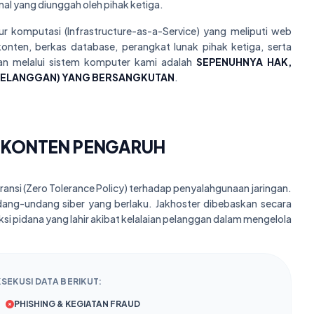
al yang diunggah oleh pihak ketiga.
r komputasi (Infrastructure-as-a-Service) yang meliputi web
nten, berkas database, perangkat lunak pihak ketiga, serta
ankan melalui sistem komputer kami adalah
SEPENUHNYA HAK,
PELANGGAN) YANG BERSANGKUTAN
.
 KONTEN PENGARUH
ansi (Zero Tolerance Policy) terhadap penyalahgunaan jaringan.
ng-undang siber yang berlaku. Jakhoster dibebaskan secara
ksi pidana yang lahir akibat kelalaian pelanggan dalam mengelola
SEKUSI DATA BERIKUT:
PHISHING & KEGIATAN FRAUD