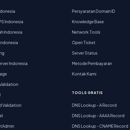
ndonesia
Persyaratan Domain ID
PS Indonesia
Knowledge Base
h Indonesia
Network Tools
 Indonesia
Open Ticket
ing
Server Status
rver Indonesia
Metode Pembayaran
rage
Kontak Kami
alidation
TOOLS GRATIS
d
 Validation
DNS Lookup - A Record
el
DNS Lookup - AAAA Record
ctAdmin
DNS Lookup - CNAME Record