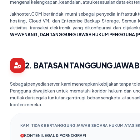
mengenai kelengkapan, keandalan, atau kesesuaian data ekstern
Jakhoster.COM bertindak murni sebagai penyedia infrastruktu
hosting, Cloud VM, dan Enterprise Backup Storage. Semua ko
aktivitas transaksi elektronik yang dikonfigurasi dan dijal
WEWENANG, DAN TANGGUNG JAWAB HUKUM PENGGUNA (
2. BATASAN TANGGUNG JAWAB
Sebagai penyedia server, kami menerapkan kebijakan tanpa toler
Pengguna diwajibkan untuk mematuhi koridor hukum dan unda
mutlak dari segala tuntutan ganti rugi, beban sengketa, atau san
konten mereka.
KAMI TIDAK BERTANGGUNG JAWAB SECARA HUKUM ATAS EK
KONTEN ILEGAL & PORNOGRAFI