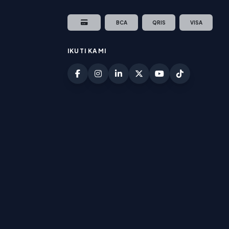
BCA
QRIS
VISA
IKUTI KAMI
Facebook Jakhoster
Instagram Jakhoster
LinkedIn Jakhoster
Twitter (X) Jakhoster
YouTube Jakhoste
TikTok Jakho