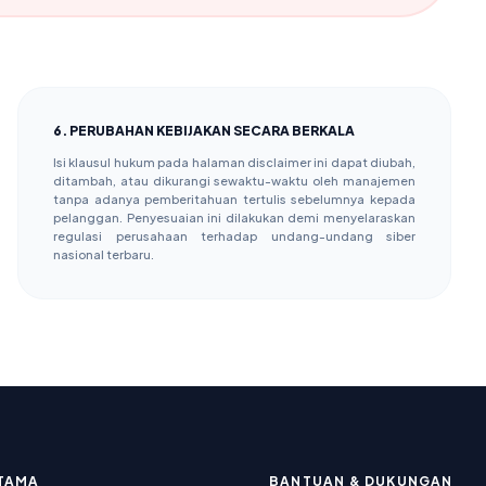
6. PERUBAHAN KEBIJAKAN SECARA BERKALA
Isi klausul hukum pada halaman disclaimer ini dapat diubah,
ditambah, atau dikurangi sewaktu-waktu oleh manajemen
tanpa adanya pemberitahuan tertulis sebelumnya kepada
pelanggan. Penyesuaian ini dilakukan demi menyelaraskan
regulasi perusahaan terhadap undang-undang siber
nasional terbaru.
TAMA
BANTUAN & DUKUNGAN