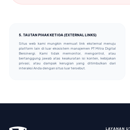
5. TAUTAN PIHAK KETIGA (EXTERNAL LINKS)
Situs web kami mungkin memuat link eksternal menuju
platform lain di luar ekosistem manajemen PT Mitra Digital
Bersinergi. Kami tidak memonitor, mengontrol, atau
bertanggung jawab atas keakuratan isi konten, kebijakan
privasi, atau dampak kerugian yang ditimbulkan dari
interaksi Anda dengan situs luar tersebut.
LAYANAN U