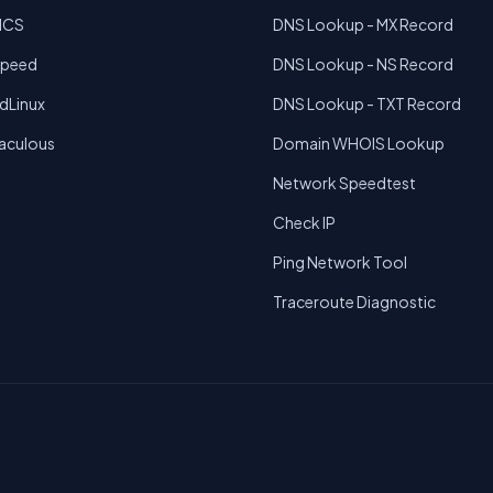
MCS
DNS Lookup - MX Record
Speed
DNS Lookup - NS Record
dLinux
DNS Lookup - TXT Record
taculous
Domain WHOIS Lookup
Network Speedtest
Check IP
Ping Network Tool
Traceroute Diagnostic