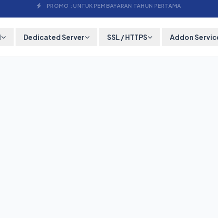
PROMO : UNTUK PEMBAYARAN TAHUN PERTAMA
M
Dedicated Server
SSL / HTTPS
Addon Servic