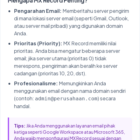
Mengapa MX Record Penting?
Pengarahan Email:
Memberitahu server pengirim
di mana lokasi server email (seperti Gmail, Outlook,
atau server mail pribadi) yang digunakan domain
Anda.
Prioritas (Priority):
MX Record memiliki nilai
prioritas. Anda bisa mengatur beberapa server
email; jika server utama (prioritas 0) tidak
merespons, pengiriman akan beralih ke server
cadangan (prioritas 10, 20, dst).
Profesionalisme:
Memungkinkan Anda
menggunakan email dengan nama domain sendiri
(contoh:
) secara
admin@perusahaan.com
handal.
Tips:
Jika Anda menggunakan layanan email pihak
ketiga seperti Google Workspace atau Microsoft 365,
Anda wajib mengonfigurasi MX Record sesuai dengan