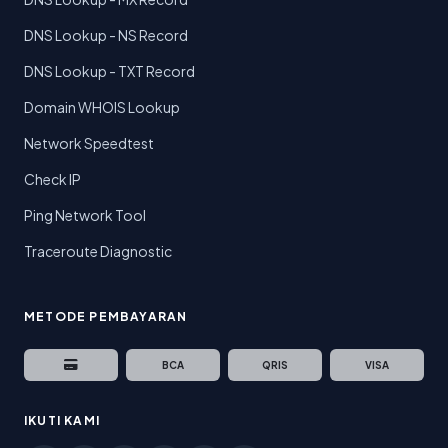
DNS Lookup - NS Record
DNS Lookup - TXT Record
Domain WHOIS Lookup
Network Speedtest
Check IP
Ping Network Tool
Traceroute Diagnostic
METODE PEMBAYARAN
BCA
QRIS
VISA
IKUTI KAMI