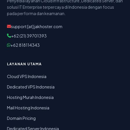
Penyedia layanan Cloud Infrastructure, Dedicated Server, dan
solusi IT Enterprise terpercaya di Indonesia dengan focus
pada performa dan keamanan.
support [at] jakhoster.com
+62 (21) 39701393
+62 818114343
LAYANAN UTAMA
Cloud VPS Indonesia
Dedicated VPS Indonesia
Hosting Murah Indonesia
Mail Hosting Indonesia
Domain Pricing
Dedicated Server Indonesia