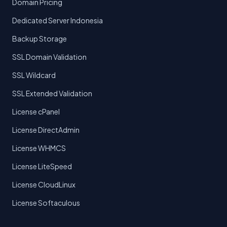
Domain Pricing
Dedicated Server Indonesia
Backup Storage
SSL Domain Validation
SSL Wildcard
SSL Extended Validation
License cPanel
License DirectAdmin
License WHMCS
License LiteSpeed
License CloudLinux
License Softaculous