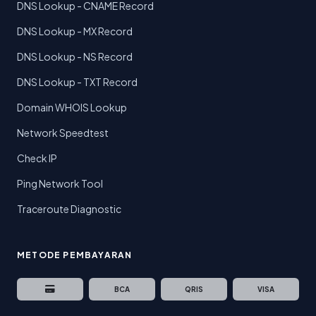
DNS Lookup - CNAME Record
DNS Lookup - MX Record
DNS Lookup - NS Record
DNS Lookup - TXT Record
Domain WHOIS Lookup
Network Speedtest
Check IP
Ping Network Tool
Traceroute Diagnostic
METODE PEMBAYARAN
BCA
QRIS
VISA