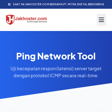
SAAT INI JAKHOSTER.COM BERSAMA PT. MITRA DIGITAL BERSINERGI
Ping Network Tool
Uji kecepatan respon (latensi) server target
dengan protokol ICMP secara real-time.