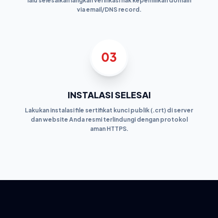
lalu selesaikan langkah verifikasi hak kepemilikan domain
via email/DNS record.
03
INSTALASI SELESAI
Lakukan instalasi file sertifikat kunci publik (.crt) di server
dan website Anda resmi terlindungi dengan protokol
aman HTTPS.