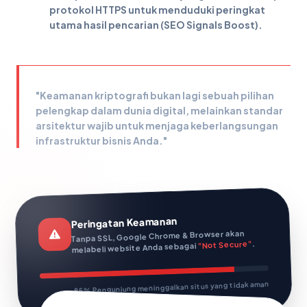
protokol HTTPS untuk menduduki peringkat
utama hasil pencarian (SEO Signals Boost).
"Keamanan kriptografi bukan lagi sebuah pilihan
pelengkap dalam dunia digital, melainkan standar
arsitektur wajib untuk menjaga keberlangsungan
infrastruktur bisnis Anda."
Peringatan Keamanan
Tanpa SSL, Google Chrome & Browser akan
.
"Not Secure"
melabeli website Anda sebagai
85% Pengunjung meninggalkan situs yang tidak aman