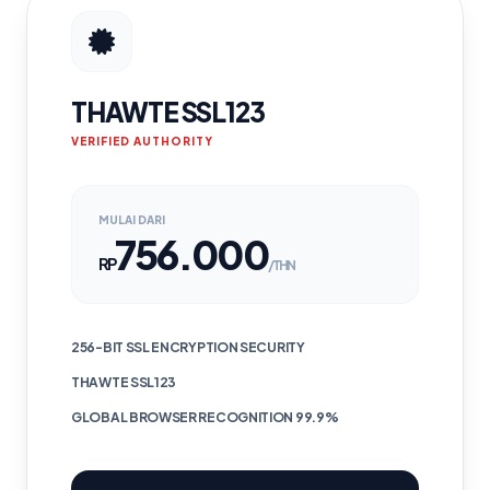
THAWTE SSL123
VERIFIED AUTHORITY
MULAI DARI
756.000
RP
/THN
256-BIT SSL ENCRYPTION SECURITY
THAWTE SSL123
GLOBAL BROWSER RECOGNITION 99.9%