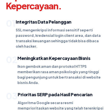
Kepercayaan.
01
Integritas Data Pelanggan
SSL mengenkripsi informasi sensitif seperti
password, kredensial login client area, dan data
transaksi keuangan sehingga tidak bisa dibaca
oleh hacker.
02
Meningkatkan Kepercayaan Bisnis
Ikon gembok aman dan protokol HTTPS
memberikan rasa aman psikologis yang tinggi
bagi pengunjung untuk bertransaksi di website
bisnis Anda.
03
Prioritas SERP pada Hasil Pencarian
Algoritma Google secara resmi
memprioritaskan website yang telah terenkripsi