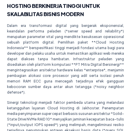
HOSTING BERKINERJA TINGGI UNTUK
SKALABILITAS BISNIS MODERN
Dalam era transformasi digital yang bergerak eksponensial,
keandalan performa peladen (*server speed and reliability*)
merupakan parameter vital yang mendikte kesuksesan operasional
sebuah platform digital. Pemilihan paket **Cloud Hosting
Indonesia** berspesifikasi tinggi menjadi fondasi utama bagi para
developer dan pelaku usaha untuk memastikan aplikasi web mereka
dapat diakses tanpa hambatan. Infrastruktur peladen yang
disediakan oleh platform komputasi **PT Mitra Digital Bersinergi**
mengintegrasikan arsitektur hardware kelas *enterprise*, menjamin
pembagian alokasi core prosesor yang adil serta isolasi penuh
memori RAM ECC guna mencegah terjadinya efek gangguan
kebocoran sumber daya antar akun tetangga (*noisy neighbor
defense*).
Sinergi teknologi menjadi faktor pembeda utama yang melandasi
ketangguhan layanan Cloud Hosting di Jakhoster. Penempatan
media penyimpanan super cepat berbasis susunan arsitektur *Solid-
State Drive NVMe RAID 10* menyajikan jaminan kecepatan baca-tulis
(*input/output IOPS speed*) yang melimpah, mengeliminasi resiko
terjadinya penumpukan antrean eksekusi basis data (*query SQL