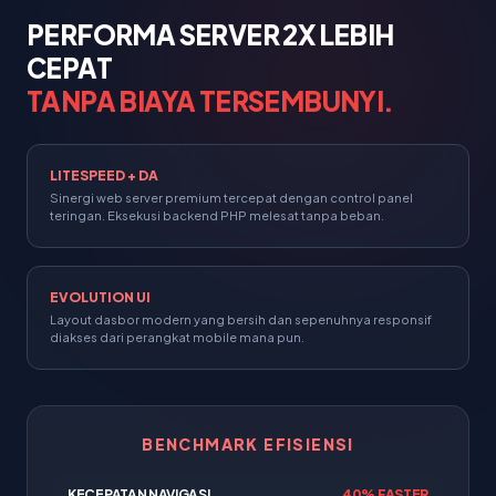
PERFORMA SERVER 2X LEBIH
CEPAT
TANPA BIAYA TERSEMBUNYI.
LITESPEED + DA
Sinergi web server premium tercepat dengan control panel
teringan. Eksekusi backend PHP melesat tanpa beban.
EVOLUTION UI
Layout dasbor modern yang bersih dan sepenuhnya responsif
diakses dari perangkat mobile mana pun.
BENCHMARK EFISIENSI
KECEPATAN NAVIGASI
40% FASTER