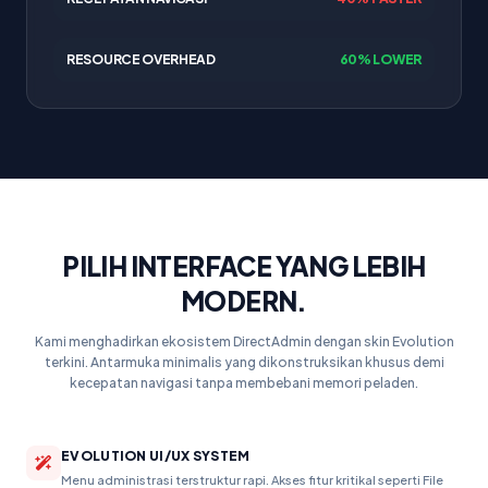
RESOURCE OVERHEAD
60% LOWER
PILIH INTERFACE YANG LEBIH
MODERN.
Kami menghadirkan ekosistem DirectAdmin dengan skin Evolution
terkini. Antarmuka minimalis yang dikonstruksikan khusus demi
kecepatan navigasi tanpa membebani memori peladen.
EVOLUTION UI/UX SYSTEM
Menu administrasi terstruktur rapi. Akses fitur kritikal seperti File