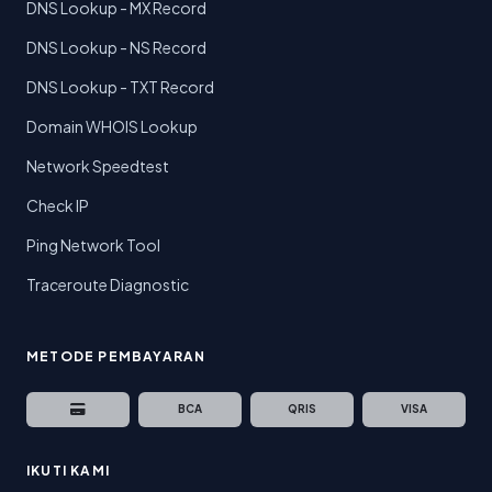
DNS Lookup - MX Record
DNS Lookup - NS Record
DNS Lookup - TXT Record
Domain WHOIS Lookup
Network Speedtest
Check IP
Ping Network Tool
Traceroute Diagnostic
METODE PEMBAYARAN
BCA
QRIS
VISA
IKUTI KAMI