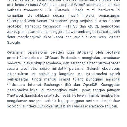
bottleneck*) pada CMS dinamis seperti WordPress maupun aplikasi
berbasis framework PHP (Laravel). Kinerja murni hardware ini
kemudian diamplifikasi secara masif melalui pemasangan
*LiteSpeed Web Server Enterprise* yang berjalan di atas sistem
protokol transport tercanggih (HTTP/3 dan QUIC), memotong
waktu pemuatan halaman hingga di bawah ambang batas satu detik
demi mendongkrak skor kepatuhan audit *Core Web Vitals*
Google.
Ketahanan operasional peladen juga ditopang oleh proteksi
proaktif berlapis dari CPGuard Protection, menghalau persebaran
malware, injeksi skrip berbahaya, dan serangan siber *brute-force*
secara otomatis sejak milidetik pertama. Seluruh ekosistem
infrastruktur ini terhubung langsung via interkoneksi uplink
berkapasitas tinggi menuju simpul tulang punggung nasional
*Indonesia Internet Exchange* (IIX) dan OpenIXP. Keunggulan
interkoneksi lokal ini memangkas waktu jabat tangan jaringan
(*network handshake rate*) domestik ke level minimal, memberikan
pengalaman navigasi terbaik bagi pengguna serta meningkatkan
bobot nilai indeks SEO lokal situs bisnis Anda secara berkelanjutan.