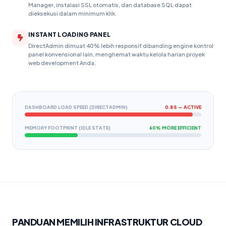
Manager, instalasi SSL otomatis, dan database SQL dapat
dieksekusi dalam minimum klik.
INSTANT LOADING PANEL
DirectAdmin dimuat 40% lebih responsif dibanding engine kontrol
panel konvensional lain, menghemat waktu kelola harian proyek
web development Anda.
DASHBOARD LOAD SPEED (DIRECTADMIN)
0.8S — ACTIVE
MEMORY FOOTPRINT (IDLE STATE)
60% MORE EFFICIENT
PANDUAN MEMILIH INFRASTRUKTUR CLOUD