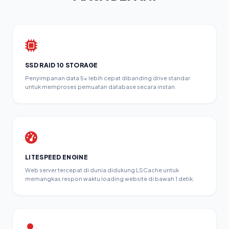
SSD RAID 10 STORAGE
Penyimpanan data 5x lebih cepat dibanding drive standar
untuk memproses pemuatan database secara instan.
LITESPEED ENGINE
Web server tercepat di dunia didukung LSCache untuk
memangkas respon waktu loading website di bawah 1 detik.