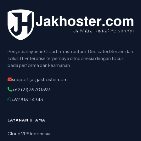
Penyedia layanan Cloud Infrastructure, Dedicated Server, dan
solusi IT Enterprise terpercaya di Indonesia dengan focus
pada performa dan keamanan.
support [at] jakhoster.com
+62 (21) 39701393
+62 818114343
LAYANAN UTAMA
Cloud VPS Indonesia