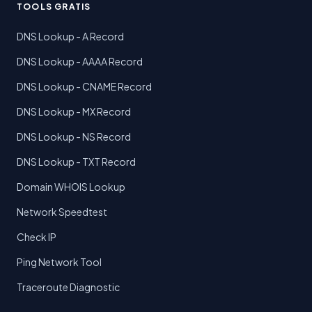
TOOLS GRATIS
DNS Lookup - A Record
DNS Lookup - AAAA Record
DNS Lookup - CNAME Record
DNS Lookup - MX Record
DNS Lookup - NS Record
DNS Lookup - TXT Record
Domain WHOIS Lookup
Network Speedtest
Check IP
Ping Network Tool
Traceroute Diagnostic