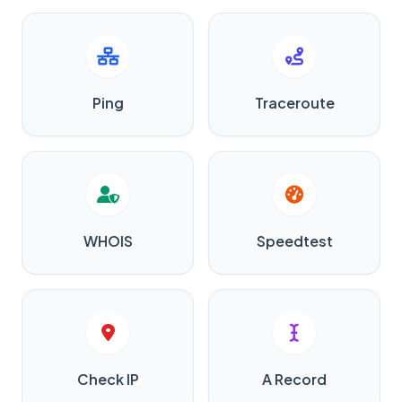
Ping
Traceroute
WHOIS
Speedtest
Check IP
A Record