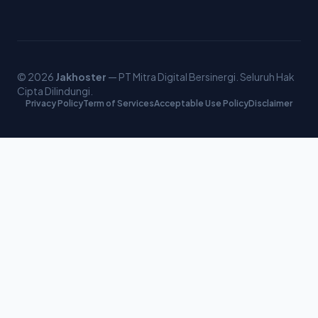
© 2026
Jakhoster
— PT Mitra Digital Bersinergi. Seluruh Hak
Cipta Dilindungi.
Privacy Policy
Term of Services
Acceptable Use Policy
Disclaimer