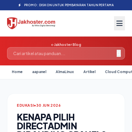
PROMO : DISKON UNTUK PEMBAYARAN TAHUN PERTAMA
Jakhoster Blog
Home
aapanel
AlmaLinux
Artikel
Cloud Comput
EDUKASI
•
30 JUN 2026
KENAPA PILIH
DIRECTADMIN