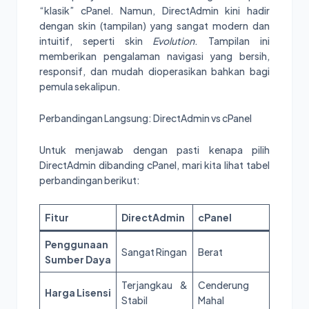
“klasik” cPanel. Namun, DirectAdmin kini hadir
dengan skin (tampilan) yang sangat modern dan
intuitif, seperti skin
Evolution
. Tampilan ini
memberikan pengalaman navigasi yang bersih,
responsif, dan mudah dioperasikan bahkan bagi
pemula sekalipun.
Perbandingan Langsung: DirectAdmin vs cPanel
Untuk menjawab dengan pasti kenapa pilih
DirectAdmin dibanding cPanel, mari kita lihat tabel
perbandingan berikut:
Fitur
DirectAdmin
cPanel
Penggunaan
Sangat Ringan
Berat
Sumber Daya
Terjangkau &
Cenderung
Harga Lisensi
Stabil
Mahal