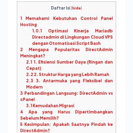
Daftar Isi
[
hide
]
1
Memahami Kebutuhan Control Panel
Hosting
1.0.1
Optimasi Kinerja Mariadb
Directadmin di Lingkungan Cloud VPS
dengan Otomatisasi Script Bash
2
Mengapa Popularitas DirectAdmin
Meningkat?
2.1
1. Efisiensi Sumber Daya (Ringan dan
Cepat)
2.2
2. Struktur Harga yang Lebih Ramah
2.3
3. Antarmuka yang Fleksibel dan
Modern
3
Perbandingan Langsung: DirectAdmin vs
cPanel
3.1
Kemudahan Migrasi
4
Apa yang Harus Dipertimbangkan
Sebelum Memilih?
5
Kesimpulan: Apakah Saatnya Pindah ke
DirectAdmin?