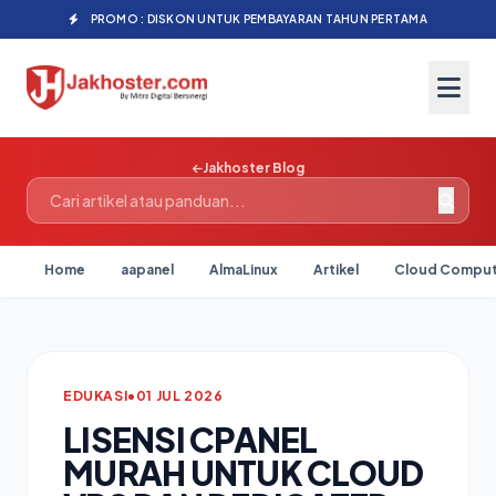
PROMO : DISKON UNTUK PEMBAYARAN TAHUN PERTAMA
Jakhoster Blog
Home
aapanel
AlmaLinux
Artikel
Cloud Comput
EDUKASI
•
01 JUL 2026
LISENSI CPANEL
MURAH UNTUK CLOUD