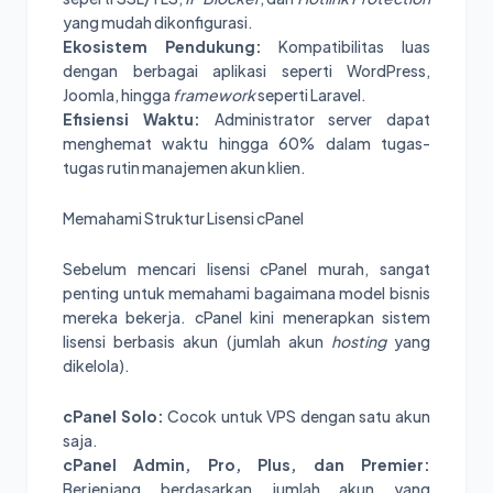
yang mudah dikonfigurasi.
Ekosistem Pendukung:
Kompatibilitas luas
dengan berbagai aplikasi seperti WordPress,
Joomla, hingga
framework
seperti Laravel.
Efisiensi Waktu:
Administrator server dapat
menghemat waktu hingga 60% dalam tugas-
tugas rutin manajemen akun klien.
Memahami Struktur Lisensi cPanel
Sebelum mencari lisensi cPanel murah, sangat
penting untuk memahami bagaimana model bisnis
mereka bekerja. cPanel kini menerapkan sistem
lisensi berbasis akun (jumlah akun
hosting
yang
dikelola).
cPanel Solo:
Cocok untuk VPS dengan satu akun
saja.
cPanel Admin, Pro, Plus, dan Premier:
Berjenjang berdasarkan jumlah akun yang