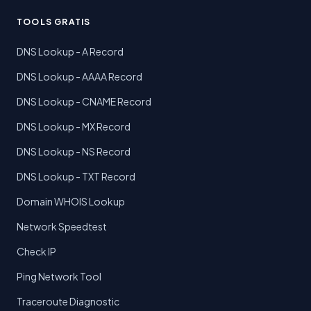
TOOLS GRATIS
DNS Lookup - A Record
DNS Lookup - AAAA Record
DNS Lookup - CNAME Record
DNS Lookup - MX Record
DNS Lookup - NS Record
DNS Lookup - TXT Record
Domain WHOIS Lookup
Network Speedtest
Check IP
Ping Network Tool
Traceroute Diagnostic