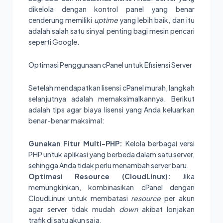
dikelola dengan kontrol panel yang benar
cenderung memiliki
uptime
yang lebih baik, dan itu
adalah salah satu sinyal penting bagi mesin pencari
seperti Google.
Optimasi Penggunaan cPanel untuk Efisiensi Server
Setelah mendapatkan lisensi cPanel murah, langkah
selanjutnya adalah memaksimalkannya. Berikut
adalah tips agar biaya lisensi yang Anda keluarkan
benar-benar maksimal:
Gunakan Fitur Multi-PHP:
Kelola berbagai versi
PHP untuk aplikasi yang berbeda dalam satu server,
sehingga Anda tidak perlu menambah server baru.
Optimasi Resource (CloudLinux):
Jika
memungkinkan, kombinasikan cPanel dengan
CloudLinux untuk membatasi
resource
per akun
agar server tidak mudah
down
akibat lonjakan
trafik di satu akun saja.