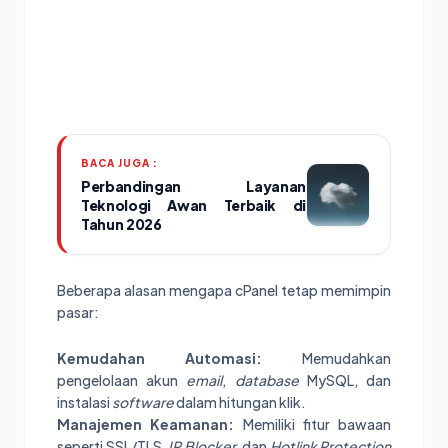
BACA JUGA :
Perbandingan Layanan
Teknologi Awan Terbaik di
Tahun 2026
Beberapa alasan mengapa cPanel tetap memimpin
pasar:
Kemudahan Automasi:
Memudahkan
pengelolaan akun
email
,
database
MySQL, dan
instalasi
software
dalam hitungan klik.
Manajemen Keamanan:
Memiliki fitur bawaan
seperti SSL/TLS,
IP Blocker
, dan
Hotlink Protection