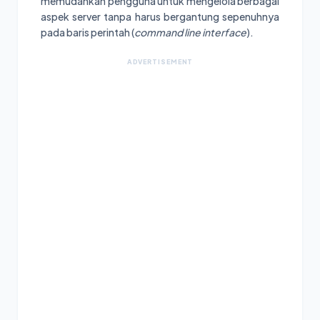
memudahkan pengguna untuk mengelola berbagai
aspek server tanpa harus bergantung sepenuhnya
pada baris perintah (
command line interface
).
ADVERTISEMENT