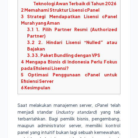
Teknologi Awan Terbaik di Tahun 2026
2
Memahami Struktur Lisensi cPanel
3
Strategi Mendapatkan Lisensi cPanel
Murah yang Aman
3.1
1. Pilih Partner Resmi (Authorized
Partner)
3.2
2. Hindari Lisensi “Nulled” atau
Bajakan
3.3
3. Paket Bundling dengan VPS
4
Mengapa Bisnis di Indonesia Perlu Fokus
pada Efisiensi Lisensi?
5
Optimasi Penggunaan cPanel untuk
Efisiensi Server
6
Kesimpulan
Saat melakukan manajemen server, cPanel telah
menjadi standar (
industry standard
) yang tak
terbantahkan. Bagi pemilik bisnis, pengembang,
maupun administrator server, memiliki kontrol
panel yang intuitif bukan lagi sebuah kemewahan,