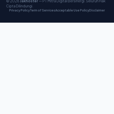
© 2026
Jakhoster
— PT Mitra Digital Bersinergi. Seluruh Hak
Cipta Dilindungi.
Privacy Policy
Term of Services
Acceptable Use Policy
Disclaimer