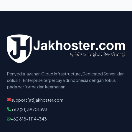
Penyedia layanan Cloud Infrastructure, Dedicated Server, dan
solusi IT Enterprise terpercaya di Indonesia dengan fokus
pada performa dan keamanan.
support [at] jakhoster.com
+62 (21) 39701393
+62 818-1114-343