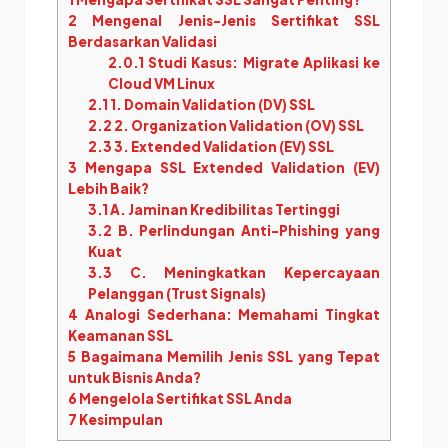
2
Mengenal Jenis-Jenis Sertifikat SSL
Berdasarkan Validasi
2.0.1
Studi Kasus: Migrate Aplikasi ke
Cloud VM Linux
2.1
1. Domain Validation (DV) SSL
2.2
2. Organization Validation (OV) SSL
2.3
3. Extended Validation (EV) SSL
3
Mengapa SSL Extended Validation (EV)
Lebih Baik?
3.1
A. Jaminan Kredibilitas Tertinggi
3.2
B. Perlindungan Anti-Phishing yang
Kuat
3.3
C. Meningkatkan Kepercayaan
Pelanggan (Trust Signals)
4
Analogi Sederhana: Memahami Tingkat
Keamanan SSL
5
Bagaimana Memilih Jenis SSL yang Tepat
untuk Bisnis Anda?
6
Mengelola Sertifikat SSL Anda
7
Kesimpulan