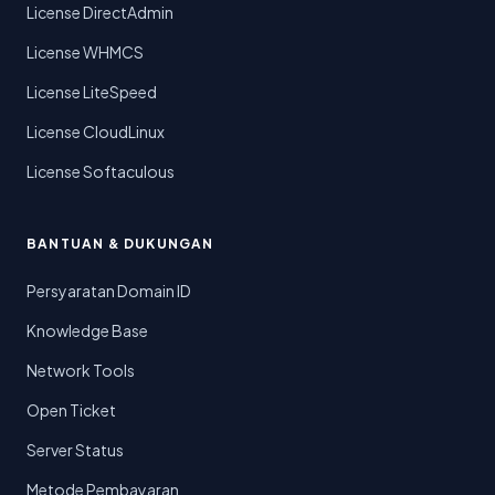
License DirectAdmin
License WHMCS
License LiteSpeed
License CloudLinux
License Softaculous
BANTUAN & DUKUNGAN
Persyaratan Domain ID
Knowledge Base
Network Tools
Open Ticket
Server Status
Metode Pembayaran