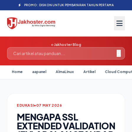
PROMO : DISKON UNTUK PEMBAYARAN TAHUN PERTAMA
Jakhoster Blog
Home
aapanel
AlmaLinux
Artikel
Cloud Comput
EDUKASI
•
07 MAY 2026
MENGAPA SSL
EXTENDED VALIDATION