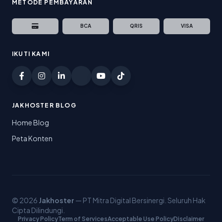
METODE PEMBAYARAN
BCA
QRIS
VISA
IKUTI KAMI
JAKHOSTER BLOG
Home Blog
Peta Konten
© 2026
Jakhoster
— PT Mitra Digital Bersinergi. Seluruh Hak
Cipta Dilindungi.
Privacy Policy
Term of Services
Acceptable Use Policy
Disclaimer