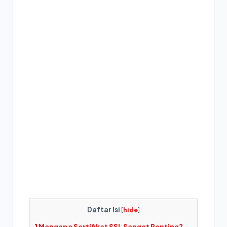
Daftar Isi
[
hide
]
1
Mengapa Sertifikat SSL Sangat Penting?